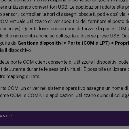
re utilizzando convertitori USB. Le applicazioni adatte alle p
 sensori, controller, lettori di assegni obsoleti, pad e così via.
OM virtuale utilizzano driver specifici del fornitore al posto de
bser.sys). Questi driver consentono di forzare la porta COM vi
o che non cambi anche se collegata a diverse prese USB. Qu
guita da
Gestione dispositivi > Porte (COM e LPT) > Propr
a il dispositivo.
delle porte COM client consente di utilizzare i dispositivi col
nt dell’utente durante le sessioni virtuali. È possibile utilizza
ltro mapping di rete.
orta COM, un driver nel sistema operativo assegna un nome d
come COM1 e COM2. Le applicazioni utilizzano quindi il colle
ANTE: