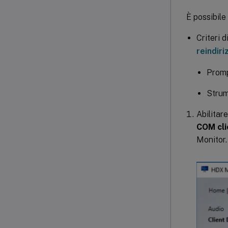
È possibile
Criteri d
reindir
Promp
Strum
Abilitare
COM cli
Monitor.