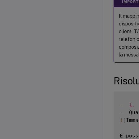
IMPORT
Il mappi
disposit
client. T
telefonic
composizi
la messa 
Risol
-
1.
 
-
  Qua
!
[
Imma
È poss