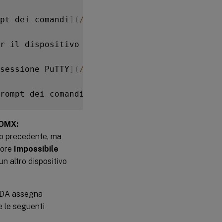
pt dei comandi
]
(
/
en
-
us
/
citrix
-
daas
/
media
/
tro
r il dispositivo non sono disponibili
,
 prova
sessione PuTTY
]
(
/
en
-
us
/
citrix
-
daas
/
media
/
tro
rompt dei comandi locale
.
L
'output potrebbe 
OMX:
io precedente, ma
rore
Impossibile
 un altro dispositivo
 VDA assegna
 le seguenti