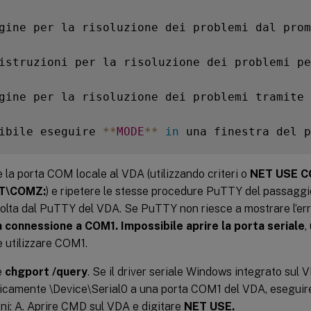
gine per la risoluzione dei problemi dal prom
istruzioni per la risoluzione dei problemi pe
gine per la risoluzione dei problemi tramite 
ibile eseguire 
**
MODE
**
in
 una finestra del p
la porta COM locale al VDA (utilizzando criteri o
NET USE C
NT\COMZ:
) e ripetere le stesse procedure PuTTY del passagg
olta dal PuTTY del VDA. Se PuTTY non riesce a mostrare l’er
a connessione a COM1. Impossibile aprire la porta seriale
,
 utilizzare COM1.
e
chgport /query
. Se il driver seriale Windows integrato sul
camente \Device\Serial0 a una porta COM1 del VDA, eseguire
ni: A. Aprire CMD sul VDA e digitare
NET USE.