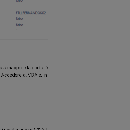
a a mappare la porta, è
. Accedere al VDA e, in
i per il mapping).
Z
è il