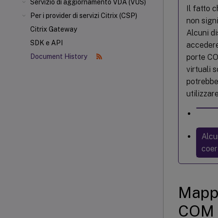
Servizio di aggiornamento VDA (VUS)
Il fatto 
Per i provider di servizi Citrix (CSP)
non signi
Citrix Gateway
Alcuni d
SDK e API
accedere 
porte CO
Document History
virtuali
potrebbe
utilizza
Alcu
coer
Mappa
COM 