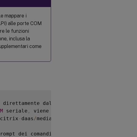
le mappare i
PI) alle porte COM
re le funzioni
ne, inclusa la
i supplementari come
 direttamente dall'endpoint
,
 bypassando Citr
M
 seriale
,
 viene creata una chiave di regist
citrix
-
daas
/
media
/
troubleshoot2
.
png
)
rompt dei comandi eseguendo 
**
chgport 
/
query