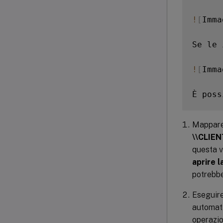
!
[
Imma
Se le 
!
[
Imma
È poss
Mappare 
\\CLIE
questa v
aprire l
potrebbe
Eseguir
automati
operazio