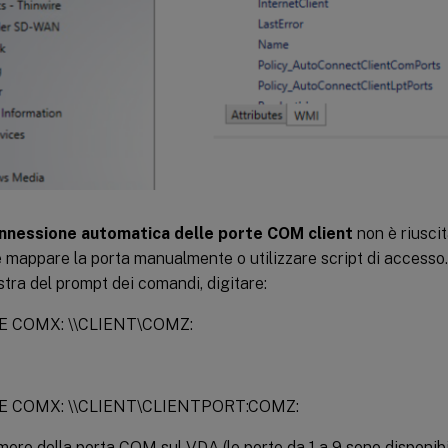
nnessione automatica delle porte COM client
non è riuscit
e mappare la porta manualmente o utilizzare script di accesso
stra del prompt dei comandi, digitare:
E COMX: \\CLIENT\COMZ:
E COMX: \\CLIENT\CLIENTPORT:COMZ:
mero della porta COM sul VDA (le porte da 1 a 9 sono disponibil