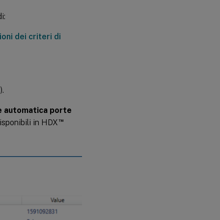
i:
ni dei criteri di
).
 automatica porte
™
isponibili in HDX