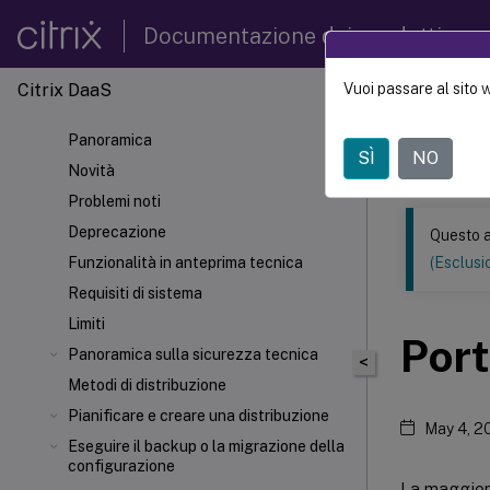
Documentazione dei prodotti
Citrix DaaS
Vuoi passare al sito 
Questo conten
automatica.
Panoramica
SÌ
NO
Citrix 
Novità
Problemi noti
Deprecazione
Questo a
Funzionalità in anteprima tecnica
(Esclusio
Requisiti di sistema
Limiti
Port
Panoramica sulla sicurezza tecnica
<
Metodi di distribuzione
Pianificare e creare una distribuzione
May 4, 2
Eseguire il backup o la migrazione della
configurazione
La maggior 