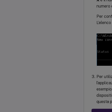
numero d
Per conf
L’elenco
Per util
l’applic
esempio,
disposit
questa p