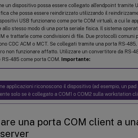
che un dispositivo possa essere collegato all’endpoint tramite
fica che possa essere reindirizzato utilizzando il reindirizza
ispositivi USB funzionano come porte COM virtuali, a cui le ap
allo stesso modo di una porta seriale fisica. Il sistema operat
M e trattarle come condivisioni di file. Due protocolli comuni
 sono CDC ACM o MCT. Se collegati tramite una porta RS-485, l
ro non funzionare affatto. Utilizzare un convertitore da RS-
re RS-485 come porta COM.
Importante:
ne applicazioni riconoscono il dispositivo (ad esempio, un pad 
ente solo se è collegato a COM1 o COM2 sulla workstation cli
re una porta COM client a un
server