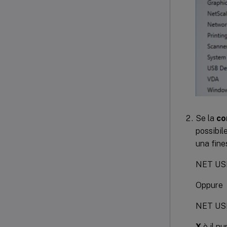
Se la
co
possibil
una fine
NET US
Oppure
NET US
X
è il nu