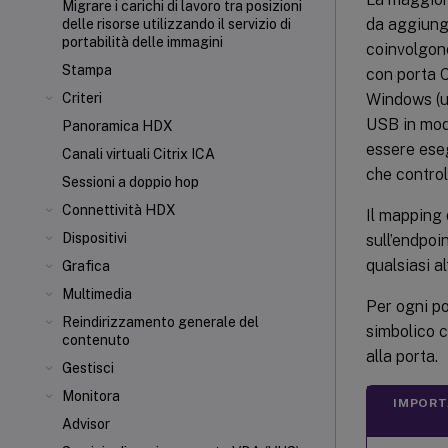
Migrare i carichi di lavoro tra posizioni
da aggiunge
delle risorse utilizzando il servizio di
portabilità delle immagini
coinvolgono
Stampa
con porta C
Windows (us
Criteri
USB in mod
Panoramica HDX
essere ese
Canali virtuali Citrix ICA
che controll
Sessioni a doppio hop
Connettività HDX
Il mapping 
Dispositivi
sull’endpoi
qualsiasi a
Grafica
Multimedia
Per ogni p
Reindirizzamento generale del
simbolico 
contenuto
alla porta.
Gestisci
Monitora
IMPORT
Advisor