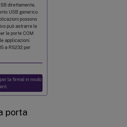
 USB direttamente,
mento USB generico.
plicazioni possono
ivo può astrarre le
 per le porte COM
e applicazioni
485 a RS232 per
per la firma) in modo
ent.
a porta