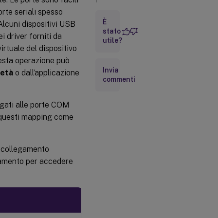
orte seriali spesso
Risoluzione
È
 Alcuni dispositivi USB
dei
stato
i driver forniti da
problemi
utile?
rtuale del dispositivo
esta operazione può
Invia
ietà
o dall’applicazione
commenti
legati alle porte COM
re questi mapping come
i collegamento
gamento per accedere