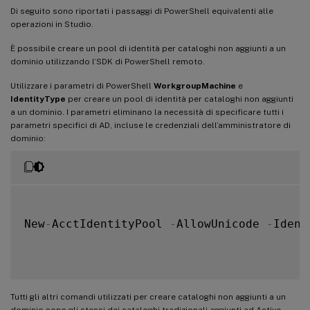
Di seguito sono riportati i passaggi di PowerShell equivalenti alle
operazioni in Studio.
È possibile creare un pool di identità per cataloghi non aggiunti a un
dominio utilizzando l’SDK di PowerShell remoto.
Utilizzare i parametri di PowerShell
WorkgroupMachine
e
IdentityType
per creare un pool di identità per cataloghi non aggiunti
a un dominio. I parametri eliminano la necessità di specificare tutti i
parametri specifici di AD, incluse le credenziali dell’amministratore di
dominio:
New
-
AcctIdentityPool 
-
AllowUnicode 
-
Ident
Tutti gli altri comandi utilizzati per creare cataloghi non aggiunti a un
dominio sono gli stessi dei cataloghi tradizionali aggiunti ad Active