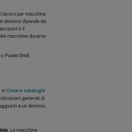
di lavoro per macchine
un dominio dipende da
’account è il
elle macchine durante
o o PowerShell.
 in
Creare cataloghi
ndicazioni generali di
 aggiunti a un dominio.
inio
. Le macchine