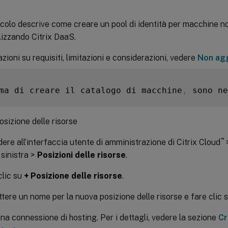
colo descrive come creare un pool di identità per macchine n
lizzando Citrix DaaS.
zioni su requisiti, limitazioni e considerazioni, vedere
Non agg
ma di creare il catalogo di macchine
,
 sono ne
sizione delle risorse
™
ere all’interfaccia utente di amministrazione di Citrix Cloud
 sinistra >
Posizioni delle risorse
.
clic su
+ Posizione delle risorse
.
tere un nome per la nuova posizione delle risorse e fare clic 
na connessione di hosting. Per i dettagli, vedere la sezione
Cr