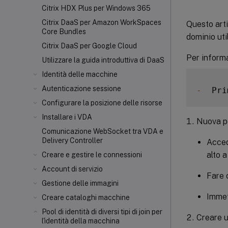
Citrix HDX
Plus per Windows 365
Citrix DaaS per Amazon WorkSpaces
Questo arti
Core Bundles
dominio uti
Citrix DaaS per Google Cloud
Per informa
Utilizzare la guida introduttiva di DaaS
Identità delle macchine
Autenticazione sessione
-
  Pri
Configurare la posizione delle risorse
Installare i VDA
Nuova po
Comunicazione WebSocket tra VDA e
Delivery Controller
Acced
alto a
Creare e gestire le connessioni
Account di servizio
Fare 
Gestione delle immagini
Immet
Creare cataloghi macchine
Pool di identità di diversi tipi di join per
Creare u
l'identità della macchina