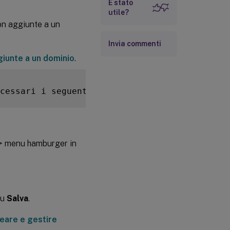
È stato
utile?
on aggiunte a un
Invia commenti
iunte a un dominio
.
cessari i seguenti elementi
:
> menu hamburger in
su
Salva
.
eare e gestire