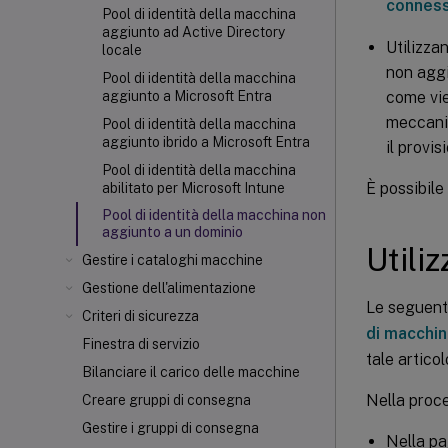
conness
Pool di identità della macchina
aggiunto ad Active Directory
Utilizza
locale
non aggi
Pool di identità della macchina
come vien
aggiunto a Microsoft Entra
meccanis
Pool di identità della macchina
aggiunto ibrido a Microsoft Entra
il provis
Pool di identità della macchina
È possibile
abilitato per Microsoft Intune
Pool di identità della macchina non
aggiunto a un dominio
Utili
Gestire i cataloghi macchine
Gestione dell'alimentazione
Le seguent
Criteri di sicurezza
di macchi
Finestra di servizio
tale artico
Bilanciare il carico delle macchine
Nella proce
Creare gruppi di consegna
Gestire i gruppi di consegna
Nella p