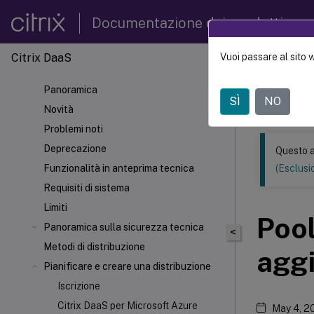
Documentazione dei prodotti
Citrix DaaS
Vuoi passare al sito 
Questo conten
automatica.
Panoramica
SÌ
NO
Citrix 
Novità
Problemi noti
Deprecazione
Questo a
Funzionalità in anteprima tecnica
(Esclusio
Requisiti di sistema
Limiti
Pool
Panoramica sulla sicurezza tecnica
<
Metodi di distribuzione
aggi
Pianificare e creare una distribuzione
Iscrizione
Citrix DaaS per Microsoft Azure
May 4, 2