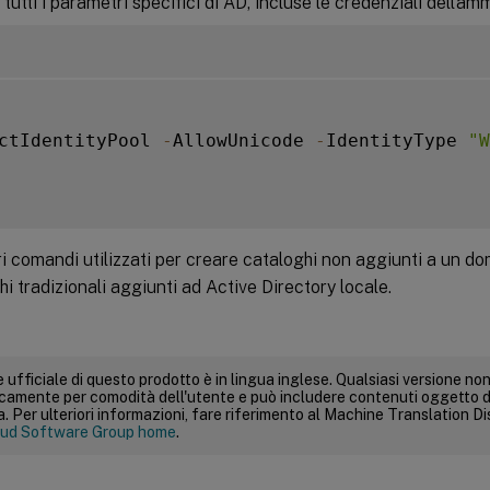
 tutti i parametri specifici di AD, incluse le credenziali dell’am
ctIdentityPool 
-
AllowUnicode 
-
IdentityType 
"W
ltri comandi utilizzati per creare cataloghi non aggiunti a un do
hi tradizionali aggiunti ad Active Directory locale.
 ufficiale di questo prodotto è in lingua inglese. Qualsiasi versione non
icamente per comodità dell'utente e può includere contenuti oggetto d
 Per ulteriori informazioni, fare riferimento al Machine Translation Dis
ud Software Group home
.