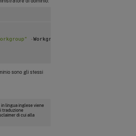
ministratore di dominio:
orkgroup"
-
WorkgroupMachine 
-
IdentityPoolNam
minio sono gli stessi
 in lingua inglese viene
i traduzione
claimer di cui alla