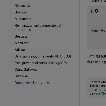
specificare
Dispositivi
Grafica
Multimedia
Reindirizzamento generale del
contenuto
New
-
Ac
Gestisci
Monitora
Advisor
Tutti gli a
Servizio di aggiornamento VDA (VUS)
dei catalog
Per i provider di servizi Citrix (CSP)
Citrix Gateway
SDK e API
La versione
Document History
fornita un
automatica.
pagina
Clo