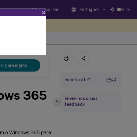
Pesquisar
Português
×
eedback aqui
r para ingles
Isso foi útil?
dows 365
Envie-nos o seu
>
feedback
m o Windows 365 para