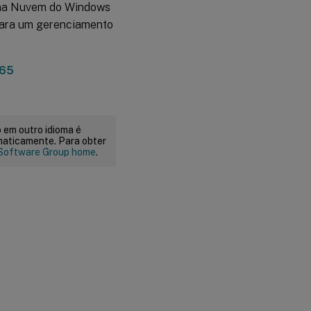
C na Nuvem do Windows
 para um gerenciamento
365
 em outro idioma é
maticamente. Para obter
Software Group home
.