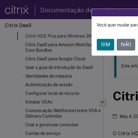
Métodos de entrega
Documentação de produtos
Planejar e criar uma implantação
Inscrever-se
Citrix DaaS
Você quer mudar para
Este conteúdo
Citrix DaaS para Microsoft Azure
Citrix HDX
Plus para Windows 365
Citrix 
SIM
NÃO
Citrix DaaS para Amazon WorkSpaces
Core Bundles
Citrix DaaS para Google Cloud
Este art
Usar o guia de introdução do DaaS
Identidades de máquina
Autenticação de sessão
Citr
Configurar local do recurso
<
Instalar VDAs
Comunicação WebSocket entre VDA e
Delivery Controller
May 4, 2
Criar e gerenciar conexões
O Citrix H
Contas de serviço