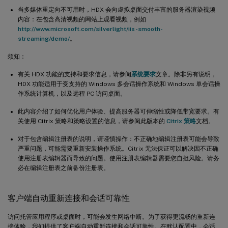
当多媒体重定向不可用时，HDX 会向虚拟桌面交付丰富的服务器渲染视频
内容：在包含高清视频的网站上观看视频，例如
http://www.microsoft.com/silverlight/iis-smooth-
streaming/demo/
。
须知：
有关 HDX 功能的支持和要求信息，请参阅
系统要求
文章。除非另有说明，
HDX 功能适用于受支持的 Windows 多会话操作系统和 Windows 单会话操
作系统计算机，以及远程 PC 访问桌面。
此内容介绍了如何优化用户体验、提高服务器可伸缩性或降低带宽要求。有
关使用 Citrix 策略和策略设置的信息，请参阅此版本的
Citrix 策略
文档。
对于包含编辑注册表的说明，请谨慎操作：不正确地编辑注册表可能会导致
严重问题，可能需要重新安装操作系统。Citrix 无法保证可以解决因不正确
使用注册表编辑器而导致的问题。使用注册表编辑器需要您自担风险。请务
必在编辑注册表之前备份注册表。
客户端自动重新连接和会话可靠性
访问托管应用程序或桌面时，可能会发生网络中断。为了获得更流畅的重新连
接体验，我们提供了客户端自动重新连接和会话可靠性。在默认配置中，会话