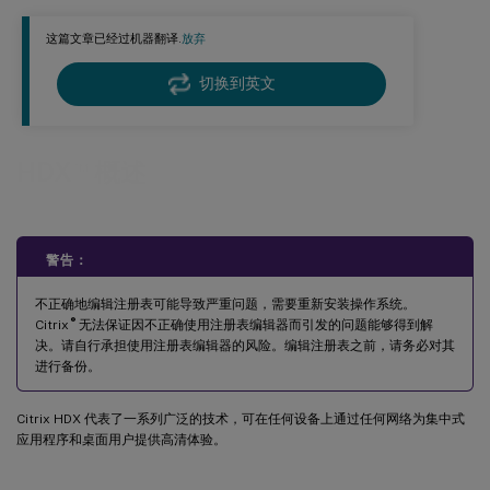
NetScaler 与客户端自动重新连接和会话可靠性
这篇文章已经过机器翻译.
放弃
HDX 自适应吞吐量
提高发送到用户设备的图像质量
切换到英文
提高视频会议性能
网络流量优先级
™
HDX
概述
显示或隐藏远程语言栏
Unicode 键盘映射
警告：
不正确地编辑注册表可能导致严重问题，需要重新安装操作系统。
®
Citrix
无法保证因不正确使用注册表编辑器而引发的问题能够得到解
决。请自行承担使用注册表编辑器的风险。编辑注册表之前，请务必对其
进行备份。
Citrix HDX 代表了一系列广泛的技术，可在任何设备上通过任何网络为集中式
应用程序和桌面用户提供高清体验。