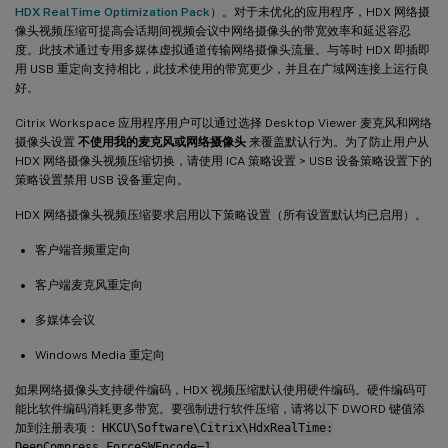
HDX RealTime Optimization Pack
）。对于未优化的应用程序，HDX 网络摄
像头视频压缩可提高会话期间视频会议中网络摄像头的带宽效率和延迟容忍
度。此技术通过专用多媒体虚拟通道传输网络摄像头流量。与等时 HDX 即插即
用 USB 重定向支持相比，此技术使用的带宽更少，并且在广域网连接上运行良
好。
Citrix Workspace 应用程序用户可以通过选择 Desktop Viewer 麦克风和网络
摄像头设置
不使用我的麦克风或网络摄像头
来覆盖默认行为。为了防止用户从
HDX 网络摄像头视频压缩切换，请使用 ICA 策略设置 > USB 设备策略设置下的
策略设置禁用 USB 设备重定向。
HDX 网络摄像头视频压缩要求启用以下策略设置（所有设置默认均已启用）。
客户端音频重定向
客户端麦克风重定向
多媒体会议
Windows Media 重定向
如果网络摄像头支持硬件编码，HDX 视频压缩默认使用硬件编码。硬件编码可
能比软件编码消耗更多带宽。要强制进行软件压缩，请将以下 DWORD 键值添
加到注册表项：
HKCU\Software\Citrix\HdxRealTime:
DeepCompress_ForceSWEncode=1
。