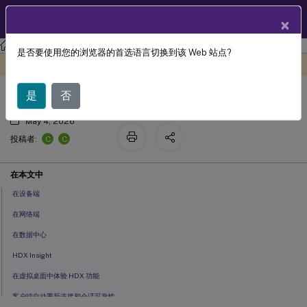
ZH
产品文档
×
Citrix DaaS
是否要使用您的浏览器的首选语言切换到该 Web 站点?
™
HDX
概述
此内容已经过机器动态翻译。
在此处提供反馈
是
否
May 4, 2026
C
C
投稿者:
在本文中
在设备端
在网络端
在数据中心
HDX Insight
在虚拟桌面中体验 HDX 功能
客户端自动重新连接和会话可靠性