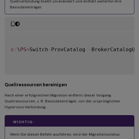
Quellverbindung bleibt unverändert und enthält weiterhin ihre
Basisdatenträger.
c
:
\
PS
>
Switch
-
ProvCatalog 
-
BrokerCatalogUi
Quellressourcen bereinigen
Nach einer erfolgreichen Migration entfernt dieser Vorgang
Quellressourcen, z. B. Basisdatenträger, von der ursprünglichen
Hypervisor-Verbindung.
WICHTIG:
Wenn Sie diesen Befehl ausführen, wird der Migrationsstatus