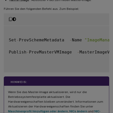
MasterImage
: Absoluter Pfad zum neuen Master-Image.
Führen Sie den folgenden Befehl aus. Zum Beispiel:
Set
-
ProvSchemeMetadata  
-
Name 
"ImageManag
Publish
-
ProvMasterVMImage  
-
MasterImageVM
HINWEIS:
Wenn Sie das Master-Image aktualisieren, wird nur die
Betriebssystemfestplatte aktualisiert. Die
Hardwareeigenschaften bleiben unverändert. Informationen zum
Aktualisieren der Hardwareeigenschaften finden Sie unter
Maschinenprofil hinzufügen oder ändern
,
NICs ändern
und
NIC-