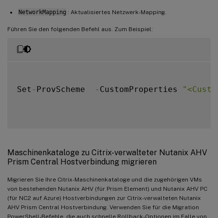
NetworkMapping
: Aktualisiertes Netzwerk-Mapping.
Führen Sie den folgenden Befehl aus. Zum Beispiel:
Set
-
ProvScheme  
-
CustomProperties 
"<Custo
Maschinenkataloge zu Citrix-verwalteter Nutanix AHV
Prism Central Hostverbindung migrieren
Migrieren Sie Ihre Citrix-Maschinenkataloge und die zugehörigen VMs
von bestehenden Nutanix AHV (für Prism Element) und Nutanix AHV PC
(für NC2 auf Azure) Hostverbindungen zur Citrix-verwalteten Nutanix
AHV Prism Central Hostverbindung. Verwenden Sie für die Migration
PowerShell-Befehle, die auch schnelle Rollback-Optionen im Falle von