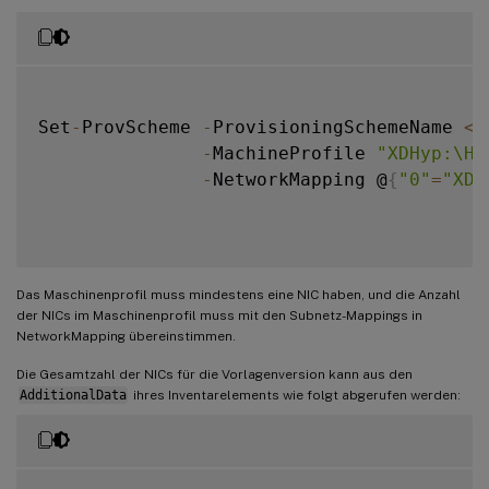
Set
-
ProvScheme 
-
ProvisioningSchemeName 
<
P
-
MachineProfile 
"XDHyp:\Ho
-
NetworkMapping @
{
"0"
=
"XDH
Das Maschinenprofil muss mindestens eine NIC haben, und die Anzahl
der NICs im Maschinenprofil muss mit den Subnetz-Mappings in
NetworkMapping übereinstimmen.
Die Gesamtzahl der NICs für die Vorlagenversion kann aus den
AdditionalData
ihres Inventarelements wie folgt abgerufen werden: