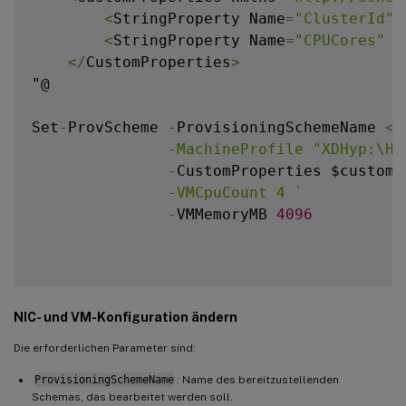
<
StringProperty Name
=
"ClusterId"
 
<
StringProperty Name
=
"CPUCores"
 V
<
/
CustomProperties
>
"@

Set
-
ProvScheme 
-
ProvisioningSchemeName 
<
P
               -MachineProfile "XDHyp:\Ho
-
CustomProperties $customP
               -VMCpuCount 4 
`
-
VMMemoryMB 
4096
NIC- und VM-Konfiguration ändern
Die erforderlichen Parameter sind:
ProvisioningSchemeName
: Name des bereitzustellenden
Schemas, das bearbeitet werden soll.