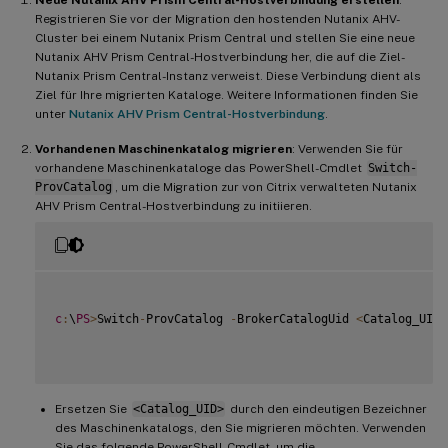
Neue Nutanix AHV Prism Central-Hostverbindung erstellen
:
Registrieren Sie vor der Migration den hostenden Nutanix AHV-
Cluster bei einem Nutanix Prism Central und stellen Sie eine neue
Nutanix AHV Prism Central-Hostverbindung her, die auf die Ziel-
Nutanix Prism Central-Instanz verweist. Diese Verbindung dient als
Ziel für Ihre migrierten Kataloge. Weitere Informationen finden Sie
unter
Nutanix AHV Prism Central-Hostverbindung
.
Vorhandenen Maschinenkatalog migrieren
: Verwenden Sie für
vorhandene Maschinenkataloge das PowerShell-Cmdlet
Switch-
ProvCatalog
, um die Migration zur von Citrix verwalteten Nutanix
AHV Prism Central-Hostverbindung zu initiieren.
c
:
\
PS
>
Switch
-
ProvCatalog 
-
BrokerCatalogUid 
<
Catalog_UID
>
Ersetzen Sie
<Catalog_UID>
durch den eindeutigen Bezeichner
des Maschinenkatalogs, den Sie migrieren möchten. Verwenden
Sie das folgende PowerShell-Cmdlet, um die