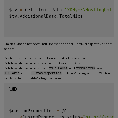
$tv 
=
 Get
-
Item 
-
Path 
"XDHyp:\HostingUnits
$tv
.
AdditionalData
.
TotalNics

Um das Maschinenprofil mit überschriebener Hardwarespezifikation zu
ändern:
Bestimmte Konfigurationen können mithilfe spezifischer
Befehlszeilenparameter konfiguriert werden. Diese
Befehlszeilenparameter, wie
VMCpuCount
und
VMMemoryMB
sowie
CPUCores
in den
CustomProperties
, haben Vorrang vor den Werten in
der Maschinenprofil-Vorlagenversion.
$customProperties 
=
 @"

<
CustomProperties xmlns
=
"http://schem