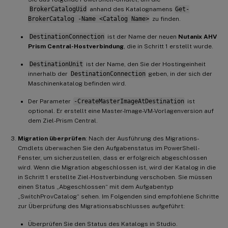
BrokerCatalogUid
anhand des Katalognamens
Get-
BrokerCatalog -Name <Catalog Name>
zu finden.
DestinationConnection
ist der Name der neuen
Nutanix AHV
Prism Central-Hostverbindung
, die in Schritt 1 erstellt wurde.
DestinationUnit
ist der Name, den Sie der Hostingeinheit
innerhalb der
DestinationConnection
geben, in der sich der
Maschinenkatalog befinden wird.
Der Parameter
-CreateMasterImageAtDestination
ist
optional. Er erstellt eine Master-Image-VM-Vorlagenversion auf
dem Ziel-Prism Central.
Migration überprüfen
: Nach der Ausführung des Migrations-
Cmdlets überwachen Sie den Aufgabenstatus im PowerShell-
Fenster, um sicherzustellen, dass er erfolgreich abgeschlossen
wird. Wenn die Migration abgeschlossen ist, wird der Katalog in die
in Schritt 1 erstellte Ziel-Hostverbindung verschoben. Sie müssen
einen Status „Abgeschlossen“ mit dem Aufgabentyp
„SwitchProvCatalog“ sehen. Im Folgenden sind empfohlene Schritte
zur Überprüfung des Migrationsabschlusses aufgeführt:
Überprüfen Sie den Status des Katalogs in Studio.