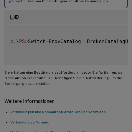
gelöscht. Dies macht nachfolgende Rollbacks unmöglich.
c
:
\
PS
>
Switch
-
ProvCatalog 
-
BrokerCatalogUi
Sie erhalten eine Bestätigungsaufforderung, bevor Sie fortfahren, da
diese Aktion irreversibel ist. Bestätigen Sie die Aufforderung, um die
Bereinigung abzuschließen.
Weitere Informationen
Verbindungen und Ressourcen erstellen und verwalten
Verbindung zu Nutanix