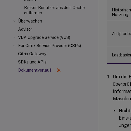
Broker-Benutzer aus dem Cache
Historisc
entfernen
Nutzung
Überwachen
Advisor
Zeitplanba
VDA Upgrade Service (VUS)
Für Citrix Service Provider (CSPs)
Citrix Gateway
Lastbasie
SDKs und APIs
Dokumentverlauf
Um die E
überprü
Informat
Maschin
Nicht
Einst
ungen