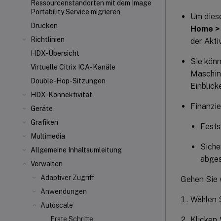
Ressourcenstandorten mit dem Image
Portability Service migrieren
Um diese
Drucken
Home > 
Richtlinien
der Akti
HDX-Übersicht
Sie könn
Virtuelle Citrix ICA
-Kanäle
Maschine
Double-Hop-Sitzungen
Einblick
HDX-Konnektivität
Finanzie
Geräte
Grafiken
Fests
Multimedia
Siche
Allgemeine Inhaltsumleitung
abges
Verwalten
Adaptiver Zugriff
Gehen Sie w
Anwendungen
Wählen S
Autoscale
Klicken 
Erste Schritte