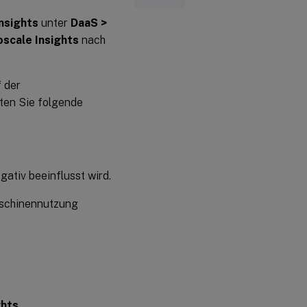
nsights
unter
DaaS >
scale Insights
nach
f der
ten Sie folgende
gativ beeinflusst wird.
Maschinennutzung
ghts
.