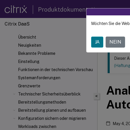
Produktdokumentation
Citrix DaaS
Möchten Sie die Web
Dieser Inhalt
Übersicht
Citrix 
JA
NEIN
Neuigkeiten
Bekannte Probleme
Dieser A
Einstellung
(Haftun
Funktionen in der technischen Vorschau
Systemanforderungen
Grenzwerte
Anal
Technischer Sicherheitsüberblick
<
Aut
Bereitstellungsmethoden
Bereitstellung planen und aufbauen
Konfiguration sichern oder migrieren
May 4, 2
Workloads zwischen