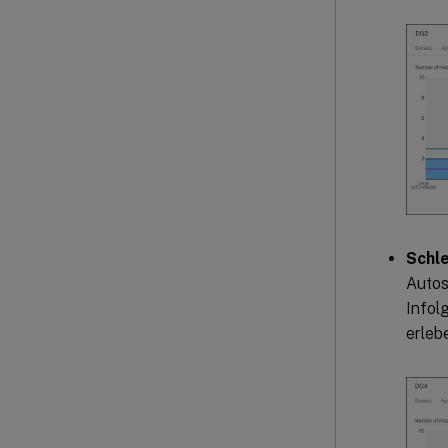
Schl
Autos
Infol
erleb