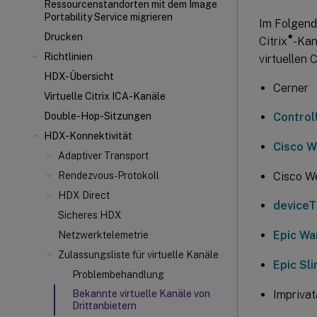
Ressourcenstandorten mit dem Image
Portability Service migrieren
Im Folgende
Drucken
®
Citrix
-Kan
Richtlinien
virtuellen 
HDX-Übersicht
Cerner
Virtuelle Citrix ICA
-Kanäle
Contro
Double-Hop-Sitzungen
HDX-Konnektivität
Cisco 
Adaptiver Transport
Cisco W
Rendezvous-Protokoll
HDX Direct
deviceT
Sicheres HDX
Epic Wa
Netzwerktelemetrie
Zulassungsliste für virtuelle Kanäle
Epic Sl
Problembehandlung
Impriva
Bekannte virtuelle Kanäle von
Drittanbietern