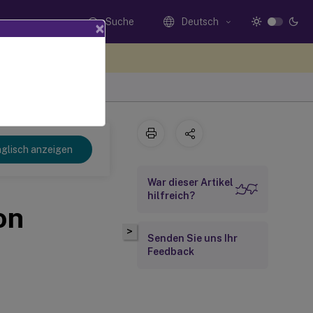
Suche
Deutsch
×
n Sie hier Feedback
glisch anzeigen
War dieser Artikel
hilfreich?
on
>
Senden Sie uns Ihr
Feedback