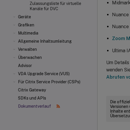
Midmark
Zulassungsliste für virtuelle
Kanäle für DVC
Nuance 
Geräte
Grafiken
Nuance 
Multimedia
Zoom Me
Allgemeine Inhaltsumleitung
Verwalten
Ultima 
Überwachen
Um Details
Advisor
wenden Sie 
VDA Upgrade Service (VUS)
Abrufen v
Für Citrix Service Provider (CSPs)
Citrix Gateway
SDKs und APIs
Die offizi
Dokumentverlauf
Versionen 
Inhalte en
Übersetzun