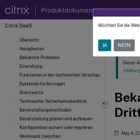
Produktdokumentation
Citrix DaaS
Möchten Sie die Web
Dieser Inhalt
Übersicht
Citrix 
JA
NEIN
Neuigkeiten
Bekannte Probleme
Dieser A
Einstellung
(Haftun
Funktionen in der technischen Vorschau
Systemanforderungen
Grenzwerte
Beka
Technischer Sicherheitsüberblick
<
Drit
Bereitstellungsmethoden
Bereitstellung planen und aufbauen
Konfiguration sichern oder migrieren
May 4, 2
Workloads zwischen