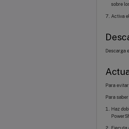
sobre lo
Activa e
Desca
Descarga e
Actua
Para evitar
Para saber 
Haz dobl
PowerSh
Ejecuta 