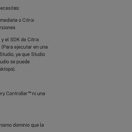
ecesitas:
nmediata o Citrix
rsiones
y el SDK de Citrix
. (Para ejecutar en una
 Studio, ya que Studio
tudio se puede
sktops).
™
ry Controller
ni una
mismo dominio que la