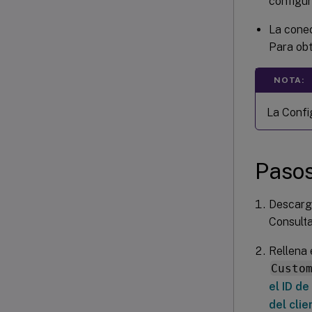
configur
La conec
Para ob
NOTA:
La Confi
Pasos
Descarga
Consult
Rellena 
Custo
el ID de
del clie