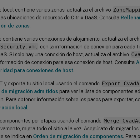
tio local contiene varias zonas, actualiza el archivo
ZoneMapp
las ubicaciones de recursos de Citrix DaaS. Consulta
Rellenar
ión de zonas
.
tio contiene varias conexiones de alojamiento, actualiza el arch
cSecurity.yml
con la información de conexión para cada ti
aaS. Si solo hay una conexión de host, actualiza el archivo
Cv
nformación de conexión para esa conexión de host. Consulta
A
ridad para conexiones de host
.
 y exporta tu sitio local usando el comando
Export-CvadA
 de migración admitidos
para ver la lista de componentes ad
n. Para obtener información sobre los pasos para exportar, c
ración local
.
 componentes por etapas usando el comando
Merge-CvadA
ivamente, migra todo el sitio a la vez. Asegúrate de migrar lo
e se indica en
Orden de migración de componentes
. Para 