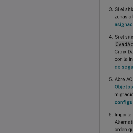
Si el si
zonas a 
asignac
Si el si
CvadA
Citrix D
con la i
de segu
Abre ACT
Objetos
migració
configu
Importa
Alternat
orden qu