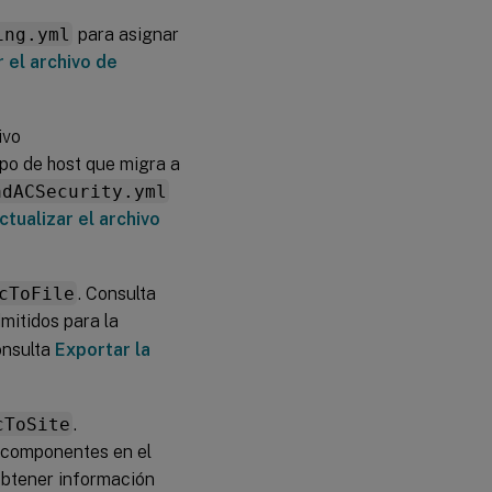
ing.yml
para asignar
 el archivo de
ivo
po de host que migra a
adACSecurity.yml
ctualizar el archivo
cToFile
. Consulta
mitidos para la
onsulta
Exportar la
cToSite
.
s componentes en el
obtener información