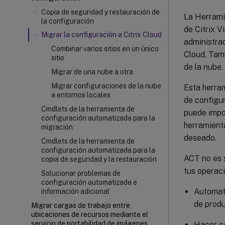
Copia de seguridad y restauración de
La Herrami
la configuración
de Citrix V
Migrar la configuración a Citrix Cloud
administrad
Combinar varios sitios en un único
Cloud. Tamb
sitio
de la nube.
Migrar de una nube a otra
Migrar configuraciones de la nube
Esta herram
a entornos locales
de configu
Cmdlets de la herramienta de
puede impor
configuración automatizada para la
herramienta
migración
deseado.
Cmdlets de la herramienta de
configuración automatizada para la
ACT no es 
copia de seguridad y la restauración
tus operaci
Solucionar problemas de
configuración automatizada e
Automati
información adicional
de prod
Migrar cargas de trabajo entre
ubicaciones de recursos mediante el
servicio de portabilidad de imágenes
Hacer co