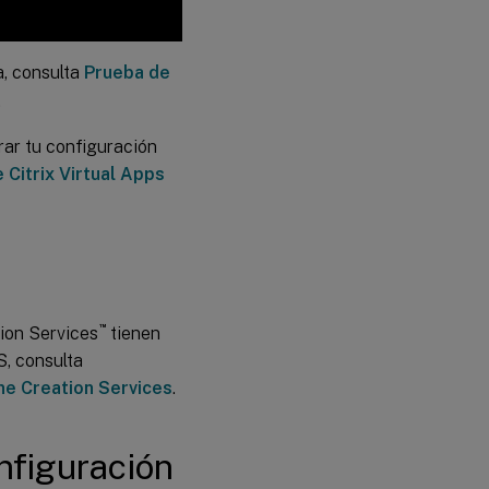
de MCS
para
detectar
recursos
a, consulta
Prueba de
huérfanos
.
después
de la
migración
ar tu configuración
 Citrix Virtual Apps
™
ion Services
tienen
, consulta
ne Creation Services
.
nfiguración