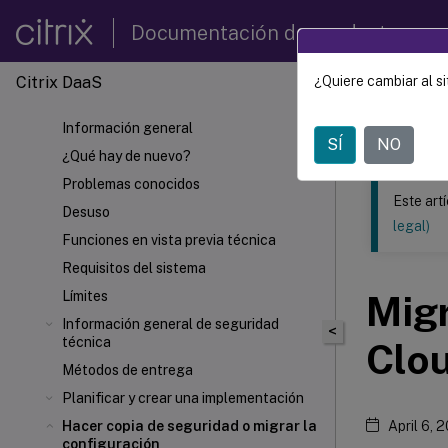
Documentación de productos
Citrix DaaS
¿Quiere cambiar al si
Este contenid
Información general
Citrix 
SÍ
NO
¿Qué hay de nuevo?
Problemas conocidos
Este art
Desuso
legal)
Funciones en vista previa técnica
Requisitos del sistema
Límites
Migr
Información general de seguridad
<
técnica
Clo
Métodos de entrega
Planificar y crear una implementación
Hacer copia de seguridad o migrar la
April 6, 
configuración