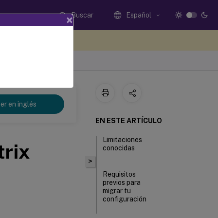
Buscar
Español
×
e sus comentarios aquí
er en inglés
EN ESTE ARTÍCULO
Limitaciones
trix
conocidas
>
Requisitos
previos para
migrar tu
configuración