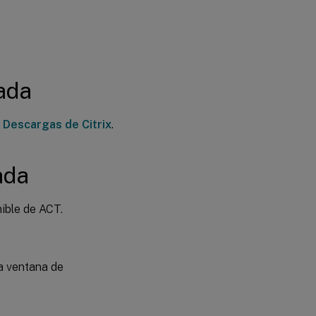
ada
e
Descargas de Citrix
.
ada
nible de ACT.
a ventana de