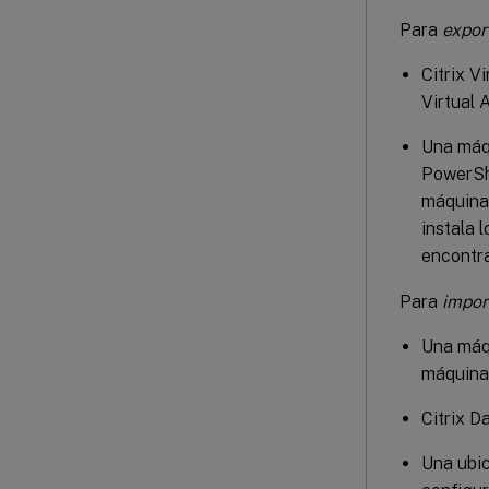
Para
expor
Citrix V
Virtual
Una máqu
PowerShe
máquina 
instala 
encontra
Para
impor
Una máqu
máquina 
Citrix D
Una ubic