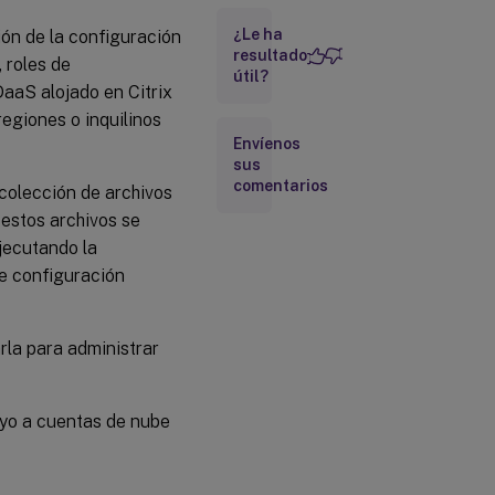
Pasos
¿Le ha
ón de la configuración
clave
resultado
, roles de
útil?
 DaaS alojado en Citrix
Descargar
Configuración
egiones o inquilinos
Automatizada
Envíenos
sus
comentarios
 colección de archivos
Actualizar
Configuración
 estos archivos se
Automatizada
jecutando la
de configuración
Genera
el ID de
cliente,
el ID de
rla para administrar
cliente
de API
y la
ayo a cuentas de nube
clave
secreta