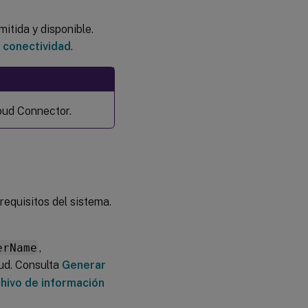
itida y disponible.
 conectividad
.
oud Connector.
equisitos del sistema.
erName
,
oud. Consulta
Generar
chivo de información