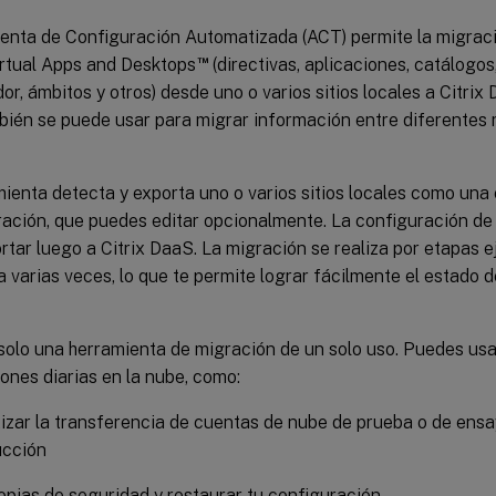
enta de Configuración Automatizada (ACT) permite la migraci
™
irtual Apps and Desktops
(directivas, aplicaciones, catálogos
or, ámbitos y otros) desde uno o varios sitios locales a Citrix
ién se puede usar para migrar información entre diferentes r
ienta detecta y exporta uno o varios sitios locales como una
ración, que puedes editar opcionalmente. La configuración de
tar luego a Citrix DaaS. La migración se realiza por etapas e
 varias veces, lo que te permite lograr fácilmente el estado 
solo una herramienta de migración de un solo uso. Puedes usa
ones diarias en la nube, como:
zar la transferencia de cuentas de nube de prueba o de ens
ucción
pias de seguridad y restaurar tu configuración