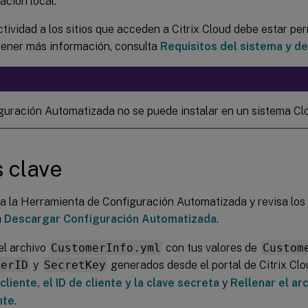
ación local.
tividad a los sitios que acceden a Citrix Cloud debe estar perm
tener más información, consulta
Requisitos del sistema y de
guración Automatizada no se puede instalar en un sistema Cl
 clave
 la Herramienta de Configuración Automatizada y revisa los r
a
Descargar Configuración Automatizada
.
el archivo
CustomerInfo.yml
con tus valores de
Custom
merID
y
SecretKey
generados desde el portal de Citrix Cl
 cliente, el ID de cliente y la clave secreta
y
Rellenar el ar
nte
.