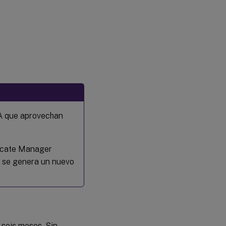
SA que aprovechan
ificate Manager
, se genera un nuevo
seis meses. Sin