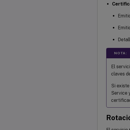
Certifi
Emiti
Emiti
Detal
NOTA:
El servi
claves d
Si exist
Service 
certifica
Rotaci
El servicio