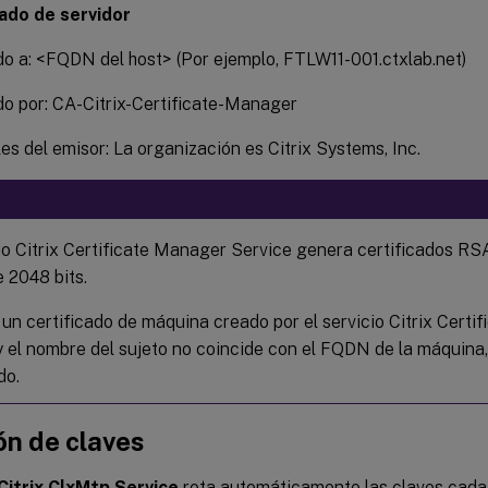
cado de servidor
do a: <FQDN del host> (Por ejemplo, FTLW11-001.ctxlab.net)
do por: CA-Citrix-Certificate-Manager
les del emisor: La organización es Citrix Systems, Inc.
cio Citrix Certificate Manager Service genera certificados R
e 2048 bits.
e un certificado de máquina creado por el servicio Citrix Cert
y el nombre del sujeto no coincide con el FQDN de la máquina
do.
ón de claves
Citrix ClxMtp Service
rota automáticamente las claves cada 