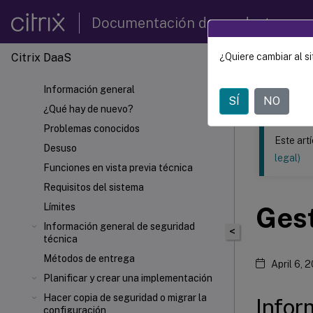
Documentación de productos
Citrix DaaS
¿Quiere cambiar al si
Este contenid
Información general
Citrix 
SÍ
NO
¿Qué hay de nuevo?
Problemas conocidos
Este art
Desuso
legal)
Funciones en vista previa técnica
Requisitos del sistema
Límites
Gest
Información general de seguridad
<
técnica
Métodos de entrega
April 6, 
Planificar y crear una implementación
Hacer copia de seguridad o migrar la
Infor
configuración