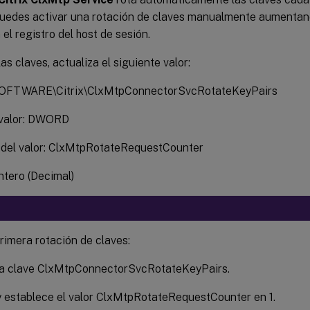
uedes activar una rotación de claves manualmente aumentan
 el registro del host de sesión.
las claves, actualiza el siguiente valor:
SOFTWARE\Citrix\ClxMtpConnectorSvcRotateKeyPairs
 valor: DWORD
del valor: ClxMtpRotateRequestCounter
ntero (Decimal)
primera rotación de claves:
la clave ClxMtpConnectorSvcRotateKeyPairs.
y establece el valor ClxMtpRotateRequestCounter en 1.