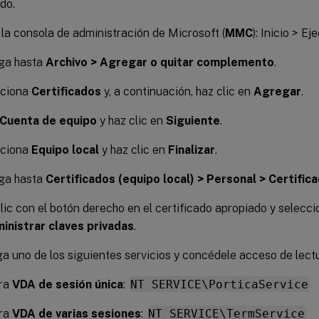
ado.
a la consola de administración de Microsoft (
MMC
): Inicio > E
ga hasta
Archivo > Agregar o quitar complemento
.
cciona
Certificados
y, a continuación, haz clic en
Agregar
.
Cuenta de equipo
y haz clic en
Siguiente
.
cciona
Equipo local
y haz clic en
Finalizar
.
ga hasta
Certificados (equipo local) > Personal > Certific
lic con el botón derecho en el certificado apropiado y selecc
inistrar claves privadas
.
a uno de los siguientes servicios y concédele acceso de lectu
ra
VDA de sesión única
:
NT SERVICE\PorticaService
ra
VDA de varias sesiones
:
NT SERVICE\TermService