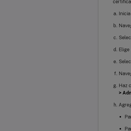
certific
Inici
Nave
Sele
Elige
Sele
Nave
Haz c
> Adm
Agreg
Pa
Pa