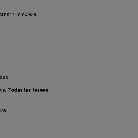
jecutar > mmc.exe.
ados
.
iona
Todas las tareas
ra: