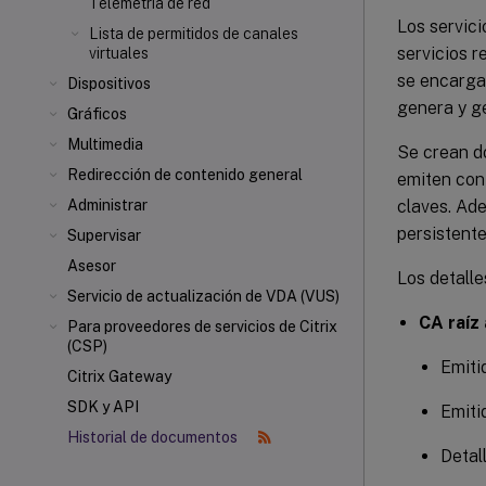
Telemetría de red
Los servic
Lista de permitidos de canales
servicios r
virtuales
se encarga 
Dispositivos
genera y ge
Gráficos
Multimedia
Se crean do
Redirección de contenido general
emiten con
claves. Ad
Administrar
persistente
Supervisar
Asesor
Los detalle
Servicio de actualización de VDA (VUS)
CA raíz
Para proveedores de servicios de Citrix
(CSP)
Emiti
Citrix Gateway
SDK y API
Emiti
Historial de documentos
Detal