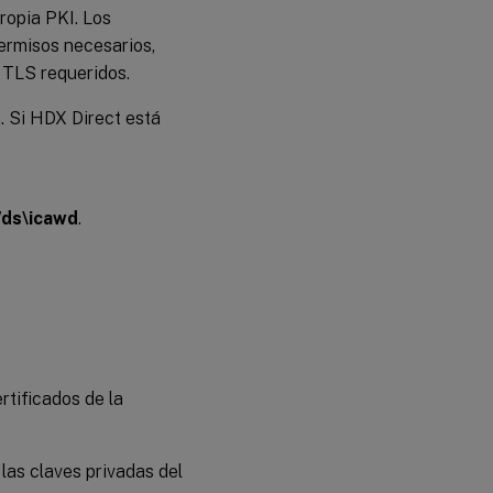
ropia PKI. Los
permisos necesarios,
s TLS requeridos.
. Si HDX Direct está
ds\icawd
.
rtificados de la
las claves privadas del