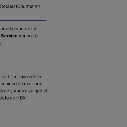
teRequestCounter en
tomáticamente las
 Service
generará
s.
™
front
a través de la
cesidad de distribuir
iente y garantiza que el
irecta de HDX.