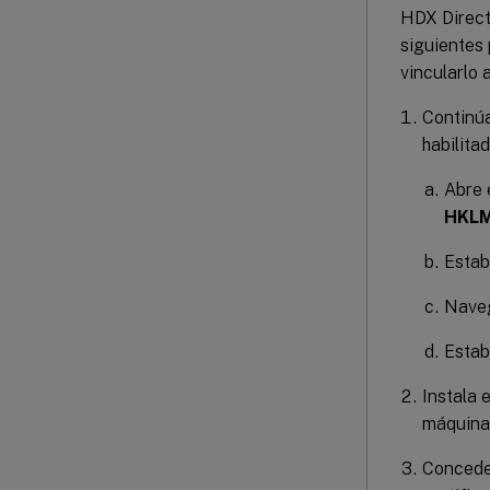
HDX Direct 
siguientes 
vincularlo 
Continúa
habilita
Abre 
HKLM
Estab
Nave
Estab
Instala 
máquina
Concede 