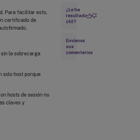
cliente
¿Le ha
Uso de
. Para facilitar esto,
resultado
certificados
n certificado de
útil?
personalizados
autofirmado.
Envíenos
sus
comentarios
sin la sobrecarga
n solo host porque
on hosts de sesión no
as claves y