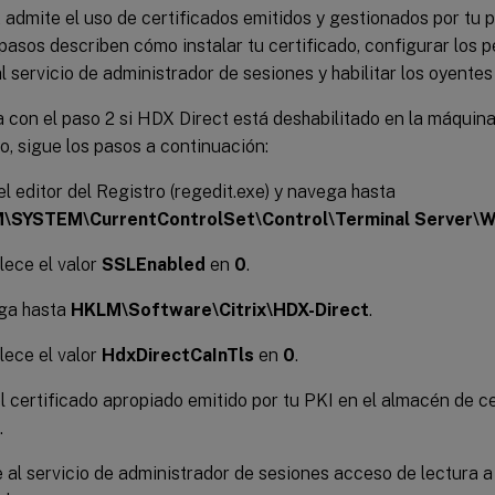
admite el uso de certificados emitidos y gestionados por tu p
pasos describen cómo instalar tu certificado, configurar los 
al servicio de administrador de sesiones y habilitar los oyente
 con el paso 2 si HDX Direct está deshabilitado en la máquina
do, sigue los pasos a continuación:
el editor del Registro (regedit.exe) y navega hasta
\SYSTEM\CurrentControlSet\Control\Terminal Server\W
lece el valor
SSLEnabled
en
0
.
ga hasta
HKLM\Software\Citrix\HDX-Direct
.
lece el valor
HdxDirectCaInTls
en
0
.
el certificado apropiado emitido por tu PKI en el almacén de ce
.
al servicio de administrador de sesiones acceso de lectura a 