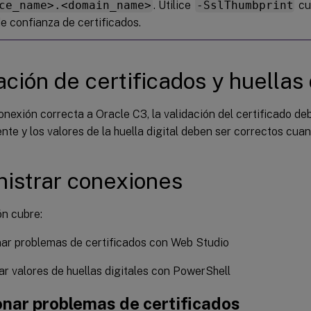
ce_name>.<domain_name>
. Utilice
-SslThumbprint
cu
nId 
"OracleC3PluginFactory"
`
de confianza de certificados.
mProperties $CustomProperties 
`
ación de certificados y huellas 
ePassword $PrivateKey 
`
ame $UserOcid 
`
nexión correcta a Oracle C3, la validación del certificado de
te y los valores de la huella digital deben ser correctos cua
umbprint $SslThumbprint

istrar conexiones
ón cubre:
ar problemas de certificados con Web Studio
ar valores de huellas digitales con PowerShell
onar problemas de certificados