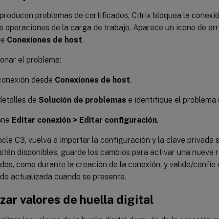
producen problemas de certificados, Citrix bloquea la conexi
s operaciones de la carga de trabajo. Aparece un icono de err
 de
Conexiones de host
.
onar el problema:
 conexión desde
Conexiones de host
.
detalles de
Solución de problemas
e identifique el problema 
one
Editar conexión > Editar configuración
.
cle C3, vuelva a importar la configuración y la clave privada s
tén disponibles, guarde los cambios para activar una nueva r
ados, como durante la creación de la conexión, y valide/confíe e
ado actualizada cuando se presente.
zar valores de huella digital