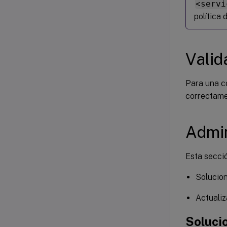
<servi
-
Plugi
política 
-Custo
Valid
-
Secur
-UserN
Para una co
correctamen
-
SslTh
Admin
Esta secci
Solucion
Actualiz
Soluci