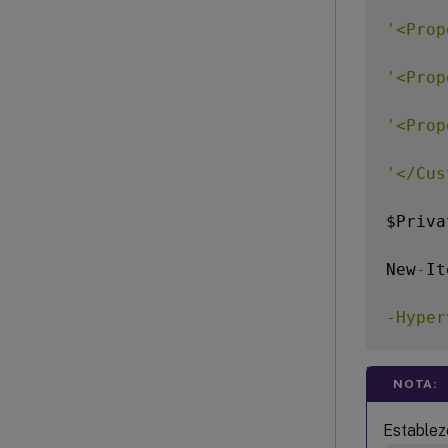
'<Prop
'<Prop
'<Prop
'</Cus
$Priva
New
-
It
-Hyper
-
Path 
NOTA:
-Persi
Estable