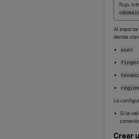
flujo. I
<domai
Al importar
demás clav
user
finge
tenan
regio
La configur
Si la val
conexión
Crear 