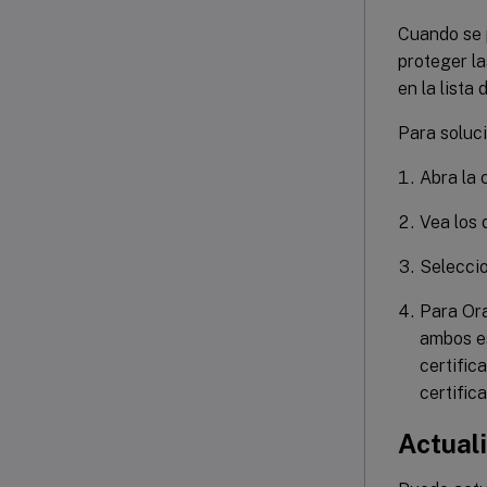
Cuando se 
proteger la
en la lista
Para soluci
Abra la
Vea los 
Selecci
Para Ora
ambos es
certific
certific
Actuali