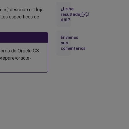
¿Le ha
ons) describe el flujo
Administrar
conexiones
resultado
lles específicos de
útil?
Dónde ir a
continuación
Envíenos
sus
comentarios
Más
torno de Oracle C3.
información
-prepare/oracle-