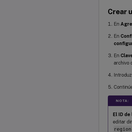
Crear 
En
Agre
En
Conf
configu
En
Clav
archivo 
Introdu
Continúe
NOTA:
El ID de
editar d
region