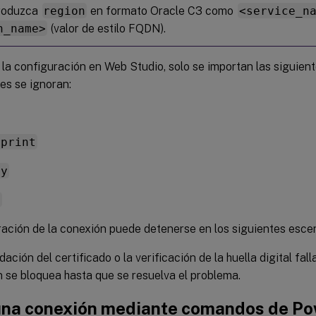
ntroduzca
region
en formato Oracle C3 como
<service_n
n_name>
(valor de estilo FQDN).
 la configuración en Web Studio, solo se importan las siguient
es se ignoran:
rprint
cy
n
ación de la conexión puede detenerse en los siguientes escen
idación del certificado o la verificación de la huella digital fall
 se bloquea hasta que se resuelva el problema.
una conexión mediante comandos de Po