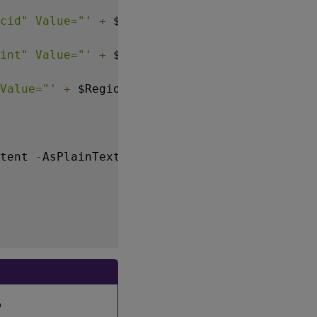
cid" Value="'
+
 $TenancyOcid 
+
'" />'
+
int" Value="'
+
 $Fingerprint 
+
'" />'
+
Value="'
+
 $Region 
+
'" />'
+
tent 
-
AsPlainText 
-
Force

o