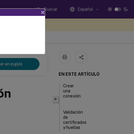
Buscar
Español
×
e sus comentarios aquí
er en inglés
EN ESTE ARTÍCULO
Crear
ón
una
conexión
>
Validación
de
certificados
y huellas
digitales