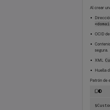
Al crear u
Direcció
<domai
OCID de 
Contenid
segura.
XML
C
Huella d
Patrón de 
$Custo