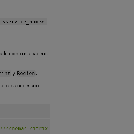
.<service_name>.
asado como una cadena
rint
y
Region
.
ando sea necesario.
//schemas.citrix.com/2014/xd/machinecreation