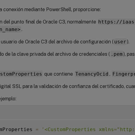
na conexión mediante PowerShell, proporcione:
n del punto final de Oracle C3, normalmente
https://iaas
n_name>
.
usuario de Oracle C3 del archivo de configuración (
user
).
o de la clave privada del archivo de credenciales (
.pem
), p
ustomProperties
que contiene
TenancyOcid
,
Fingerp
igital SSL para la validación de confianza del certificado, cu
ejemplo:
mProperties 
=
'<CustomProperties xmlns="http: