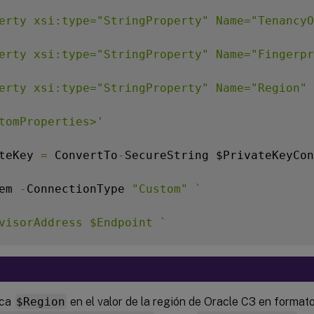
erty xsi:type="StringProperty" Name="TenancyO
erty xsi:type="StringProperty" Name="Fingerpr
erty xsi:type="StringProperty" Name="Region" 
tomProperties>'
teKey 
=
 ConvertTo
-
SecureString $PrivateKeyCon
em 
-
ConnectionType 
"Custom"
`
visorAddress $Endpoint 
`
@
(
"XDHyp:\Connections\$ConnectionName"
)
`
st 
`
zca
$Region
en el valor de la región de Oracle C3 en format