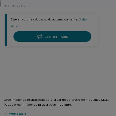
Más información
Este artículo ha sido traducido automáticamente.
(Aviso
legal)
Leer en inglés
Crear una imagen preparada para
instancias administradas de
Amazon WorkSpaces Core
Cree imágenes preparadas para crear un catálogo de máquinas MCS.
Puede crear imágenes preparadas mediante:
Web Studio