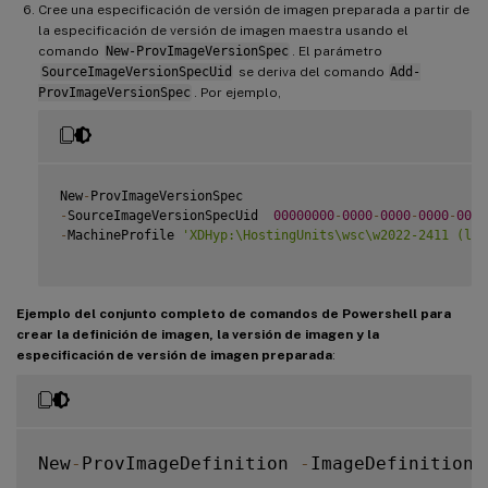
Cree una especificación de versión de imagen preparada a partir de
la especificación de versión de imagen maestra usando el
comando
New-ProvImageVersionSpec
. El parámetro
SourceImageVersionSpecUid
se deriva del comando
Add-
ProvImageVersionSpec
. Por ejemplo,
New
-
-
SourceImageVersionSpecUid  
00000000
-
0000
-
0000
-
0000
-
0000
-
MachineProfile 
'XDHyp:\HostingUnits\wsc\w2022-2411 (lt-
Ejemplo del conjunto completo de comandos de Powershell para
crear la definición de imagen, la versión de imagen y la
especificación de versión de imagen preparada
:
New
-
ProvImageDefinition 
-
ImageDefinitionN