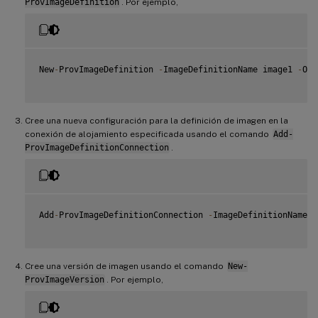
ProvImageDefinition
. Por ejemplo,
New
-
ProvImageDefinition 
-
ImageDefinitionName image1 
-
OsT
Cree una nueva configuración para la definición de imagen en la
conexión de alojamiento especificada usando el comando
Add-
ProvImageDefinitionConnection
.
Add
-
ProvImageDefinitionConnection 
-
ImageDefinitionName i
Cree una versión de imagen usando el comando
New-
ProvImageVersion
. Por ejemplo,