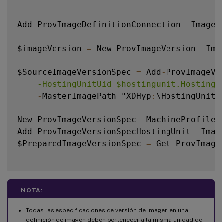
Add
-
ProvImageDefinitionConnection 
-
ImageD
$imageVersion 
=
 New
-
ProvImageVersion 
-
Ima
$SourceImageVersionSpec 
=
 Add
-
ProvImageVe
    -HostingUnitUid $hostingunit.HostingU
-
MasterImagePath "XDHyp
:
\HostingUnits
New
-
ProvImageVersionSpec 
-
MachineProfile 
Add
-
ProvImageVersionSpecHostingUnit 
-
Imag
$PreparedImageVersionSpec 
=
 Get
-
ProvImage
NOTA:
Todas las especificaciones de versión de imagen en una
definición de imagen deben pertenecer a la misma unidad de