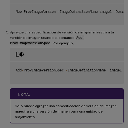
New
-
ProvImageVersion 
-
ImageDefinitionName image1 
-
Descri
Agregue una especificación de versión de imagen maestra a la
versión de imagen usando el comando
Add-
ProvImageVersionSpec
. Por ejemplo,
Add
-
ProvImageVersionSpec 
-
ImageDefinitionName  image1  
-
NOTA:
Solo puede agregar una especificación de versión de imagen
maestra a una versión de imagen para una unidad de
alojamiento.