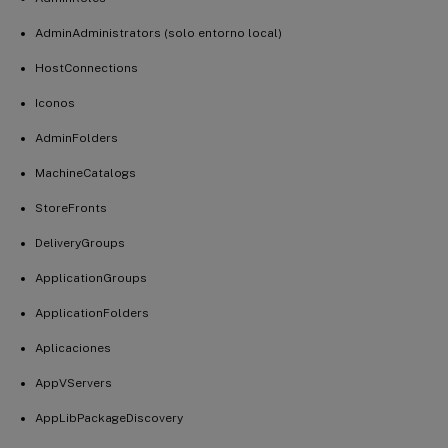
AdminAdministrators (solo entorno local)
HostConnections
Iconos
AdminFolders
MachineCatalogs
StoreFronts
DeliveryGroups
ApplicationGroups
ApplicationFolders
Aplicaciones
AppVServers
AppLibPackageDiscovery