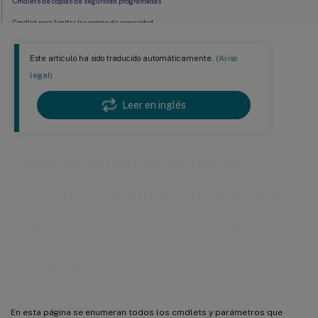
Cmdlets de copias de seguridad programadas
Cmdlet para limitar las copias de seguridad
Cmdlet para restaurar
Este artículo ha sido traducido automáticamente.
(Aviso
Cmdlets de historial
legal)
Leer en inglés
Cmdlets de herramientas de
configuración automatizada para
realizar copias de seguridad y
restaurar
En esta página se enumeran todos los cmdlets y parámetros que