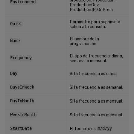
Environment
ProductionGov,
ProductionJP, OnPrem.
Parámetro para suprimir la
Quiet
salida a la consola.
El nombre de la
Name
programación.
El tipo de frecuencia: diaria,
Frequency
semanal o mensual.
Day
Si la frecuencia es diaria.
DaysInWeek
Si la frecuencia es semanal.
DayInMonth
Si la frecuencia es mensual.
WeekInMonth
Si la frecuencia es mensual.
StartDate
El formato es
m/d/yy