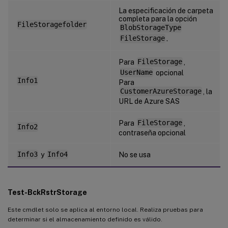
La especificación de carpeta
completa para la opción
FileStoragefolder
BlobStorageType
FileStorage
.
Para
FileStorage
,
UserName
opcional
Info1
Para
CustomerAzureStorage
, la
URL de Azure SAS
Para
FileStorage
,
Info2
contraseña opcional
Info3
y
Info4
No se usa
Test-BckRstrStorage
Este cmdlet solo se aplica al entorno local. Realiza pruebas para
determinar si el almacenamiento definido es válido.