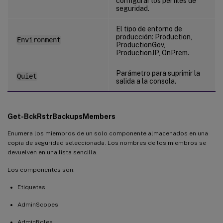
configurar los perfiles de
seguridad.
El tipo de entorno de
producción: Production,
Environment
ProductionGov,
ProductionJP, OnPrem.
Parámetro para suprimir la
Quiet
salida a la consola.
Get-BckRstrBackupsMembers
Enumera los miembros de un solo componente almacenados en una
copia de seguridad seleccionada. Los nombres de los miembros se
devuelven en una lista sencilla.
Los componentes son:
Etiquetas
AdminScopes
AdminRoles