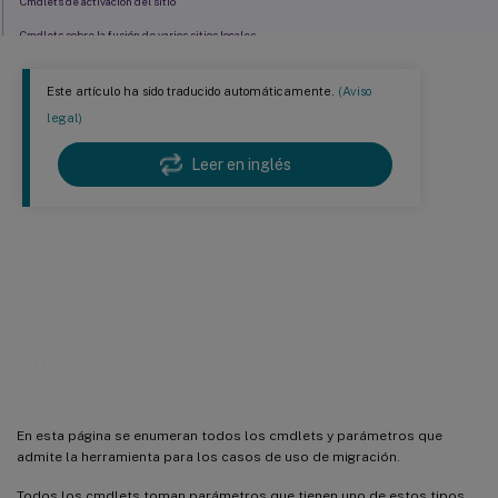
Cmdlets de activación del sitio
Cmdlets sobre la fusión de varios sitios locales
Parámetros genéricos
Este artículo ha sido traducido automáticamente.
(Aviso
Valores devueltos de cmdlet
legal)
Ayuda de PowerShell
Leer en inglés
Cmdlets de herramientas de
configuración automatizada para la
migración
En esta página se enumeran todos los cmdlets y parámetros que
admite la herramienta para los casos de uso de migración.
Todos los cmdlets toman parámetros que tienen uno de estos tipos.