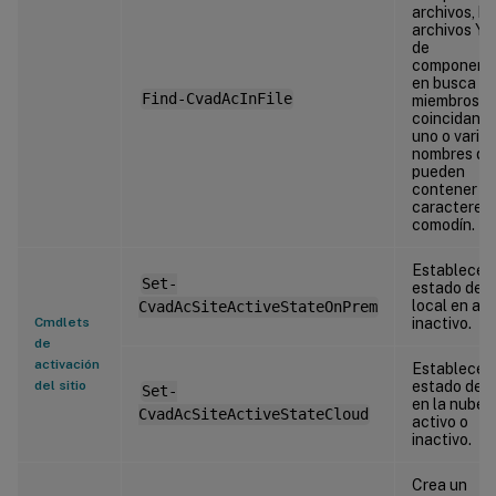
archivos, b
archivos Y
de
component
en busca d
Find-CvadAcInFile
miembros q
coincidan c
uno o varios
nombres qu
pueden
contener
caracteres
comodín.
Establece e
Set-
estado del s
local en act
CvadAcSiteActiveStateOnPrem
Cmdlets
inactivo.
de
activación
Establece e
del sitio
estado del s
Set-
en la nube 
CvadAcSiteActiveStateCloud
activo o
inactivo.
Crea un