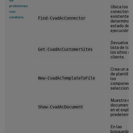
de
problemas
Ubica los
conectores
con
existentes 
cmdlets
Find-CvadAcConnector
determina 
estado de
ejecución.
Devuelve la
lista de tod
Get-CvadAcCustomerSites
los sitios de
cliente.
Crea un arc
de plantilla
New-CvadAcTemplateToFile
los
component
seleccionad
Muestra es
documenta
Show-CvadAcDocument
en el explo
predetermi
En las
búsquedas 