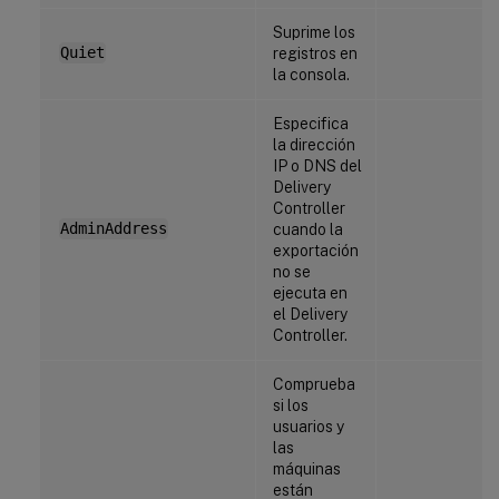
Suprime los
Quiet
registros en
la consola.
Especifica
la dirección
IP o DNS del
Delivery
Controller
AdminAddress
cuando la
exportación
no se
ejecuta en
el Delivery
Controller.
Comprueba
si los
usuarios y
las
máquinas
están