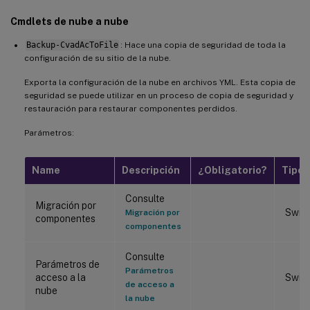
Cmdlets de nube a nube
Backup-CvadAcToFile
: Hace una copia de seguridad de toda la
configuración de su sitio de la nube.
Exporta la configuración de la nube en archivos YML. Esta copia de
seguridad se puede utilizar en un proceso de copia de seguridad y
restauración para restaurar componentes perdidos.
Parámetros:
Name
Descripción
¿Obligatorio?
Tipo
Consulte
Migración por
Swit
Migración por
componentes
componentes
Consulte
Parámetros de
Parámetros
acceso a la
Swit
de acceso a
nube
la nube