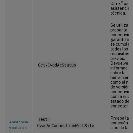
®
Citrix
para
asistencia
técnica.
Se utiliza p
probar la
conectivida
garantizar 
se cumplen
todos los
requisitos
previos.
Devuelve
Get-CvadAcStatus
informació
sobre la
herramienta
como el nú
de versión y
conectivid
con la nube 
estado del
conector.
Prueba la
Test-
Asistencia
conexión co
CvadAcConnectionWithSite
sitio de la n
y solución