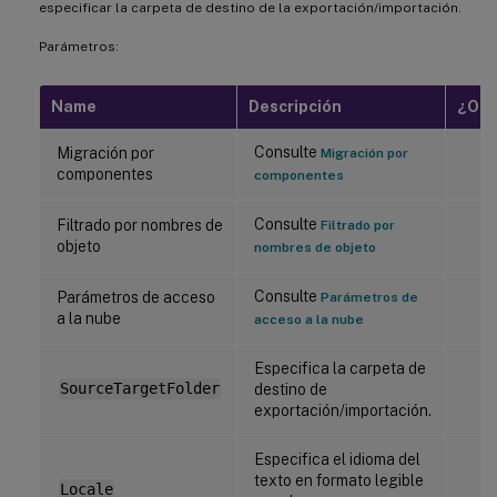
especificar la carpeta de destino de la exportación/importación.
Parámetros:
Name
Descripción
¿Obl
Consulte
Migración por
Migración por
componentes
componentes
Consulte
Filtrado por nombres de
Filtrado por
objeto
nombres de objeto
Consulte
Parámetros de acceso
Parámetros de
a la nube
acceso a la nube
Especifica la carpeta de
SourceTargetFolder
destino de
exportación/importación.
Especifica el idioma del
texto en formato legible
Locale