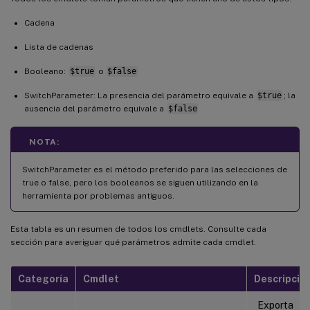
Cadena
Lista de cadenas
Booleano:
$true
o
$false
SwitchParameter: La presencia del parámetro equivale a
$true
; la
ausencia del parámetro equivale a
$false
NOTA:
SwitchParameter es el método preferido para las selecciones de
true o false, pero los booleanos se siguen utilizando en la
herramienta por problemas antiguos.
Esta tabla es un resumen de todos los cmdlets. Consulte cada
sección para averiguar qué parámetros admite cada cmdlet.
Categoría
Cmdlet
Descripció
Exporta