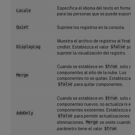
Especifica el idioma del texto en formato
Locale
para las personas que se puede exportar
Quiet
Suprime los registros en la consola.
Muestra el archivo de registros al finaliza
DisplayLog
cmdlet. Establezca el valor
$false
par
suprimir la visualización del registro.
Cuando se establece en
$true
, solo a
componentes al sitio de la nube. Los
Merge
componentes no se quitan. Establezca el
$false
para quitar componentes.
Cuando se establece en
$true
, solo a
componentes nuevos, no actualiza ni elim
componentes existentes. Establezca el v
AddOnly
$false
para permitir actualizaciones y
eliminaciones.
Merge
se omite cuando e
parámetro tiene el valor
$true
.