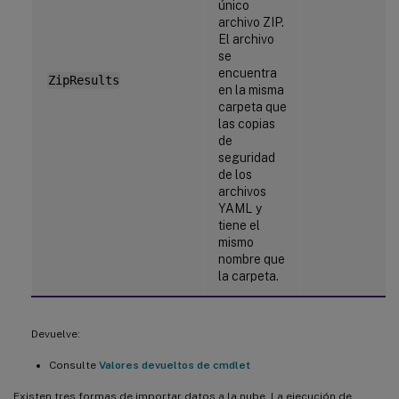
único
archivo ZIP.
El archivo
se
encuentra
ZipResults
en la misma
carpeta que
las copias
de
seguridad
de los
archivos
YAML y
tiene el
mismo
nombre que
la carpeta.
Devuelve:
Consulte
Valores devueltos de cmdlet
Existen tres formas de importar datos a la nube. La ejecución de