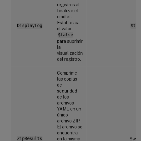
registros al
finalizar el
cmdlet.
Establezca
DisplayLog
$tru
el valor
$false
para suprimir
la
visualización
del registro.
Comprime
las copias
de
seguridad
de los
archivos
YAML en un
único
archivo ZIP.
El archivo se
encuentra
ZipResults
en la misma
Swit