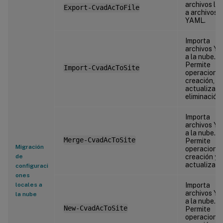
archivos lo
Export-CvadAcToFile
a archivos
YAML.
Importa
archivos Y
a la nube.
Permite
Import-CvadAcToSite
operacione
creación,
actualizaci
eliminación.
Importa
archivos Y
a la nube.
Merge-CvadAcToSite
Permite
Migración
operacione
de
creación y
actualizaci
configuraci
ones
locales a
Importa
archivos Y
la nube
a la nube.
New-CvadAcToSite
Permite
operacione