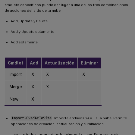
cmdlets específicos puede dar lugar a una de las tres combinaciones
de acciones del sitio de la nube:
Add, Update y Delete
Add y Update solamente
Add solamente
Cmdlet
Add
Actualización
Eliminar
Import
X
X
X
Merge
X
X
New
X
Import-CvadAcToSite
: Importa archivos YAML a la nube. Permite
operaciones de creación, actualización y eliminación.
Importa todos los archivos locales en la nube. Este comando