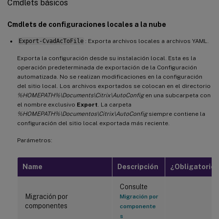
Cmdlets básicos
Cmdlets de configuraciones locales a la nube
Export-CvadAcToFile
: Exporta archivos locales a archivos YAML.
Exporta la configuración desde su instalación local. Esta es la
operación predeterminada de exportación de la Configuración
automatizada. No se realizan modificaciones en la configuración
del sitio local. Los archivos exportados se colocan en el directorio
%HOMEPATH%\Documents\Citrix\AutoConfig
en una subcarpeta con
el nombre exclusivo
Export
. La carpeta
%HOMEPATH%\Documentos\Citrix\AutoConfig
siempre contiene la
configuración del sitio local exportada más reciente.
Parámetros:
Name
Descripción
¿Obligatorio?
Consulte
Migración por
Migración por
componentes
componente
s