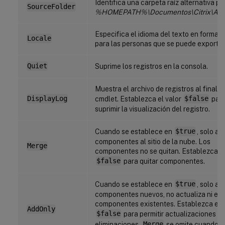
Identifica una carpeta raíz alternativa pa
SourceFolder
%HOMEPATH%\Documentos\Citrix\Aut
Especifica el idioma del texto en formato
Locale
para las personas que se puede exportar
Quiet
Suprime los registros en la consola.
Muestra el archivo de registros al finaliza
DisplayLog
cmdlet. Establezca el valor
$false
par
suprimir la visualización del registro.
Cuando se establece en
$true
, solo a
componentes al sitio de la nube. Los
Merge
componentes no se quitan. Establezca el
$false
para quitar componentes.
Cuando se establece en
$true
, solo a
componentes nuevos, no actualiza ni elim
componentes existentes. Establezca el v
AddOnly
$false
para permitir actualizaciones y
eliminaciones.
Merge
se omite cuando e