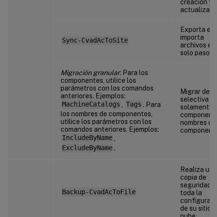
creación y
actualizaci
Exporta e
importa
Sync-CvadAcToSite
archivos en
solo paso.
Migración granular
: Para los
componentes, utilice los
parámetros con los comandos
Migrar de f
anteriores. Ejemplos:
selectiva
MachineCatalogs
,
Tags
. Para
solamente
los nombres de componentes,
component
utilice los parámetros con los
nombres de
comandos anteriores. Ejemplos:
component
IncludeByName
,
ExcludeByName
.
Realiza una
copia de
seguridad 
Backup-CvadAcToFile
toda la
configurac
de su sitio d
nube.