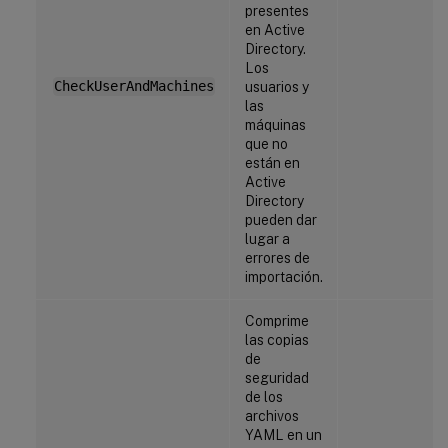
presentes
en Active
Directory.
Los
CheckUserAndMachines
usuarios y
las
máquinas
que no
están en
Active
Directory
pueden dar
lugar a
errores de
importación.
Comprime
las copias
de
seguridad
de los
archivos
YAML en un