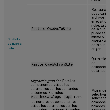
Restaura c
de segurida
archivos Y
en el sitio d
nube. Este s
Restore-CvadAcToSite
de la nube
puede ser e
mismo o un
Cmdlets
distinto del 
de nube a
de la nube 
nube
origen.
Quita miem
de
Remove-CvadAcFromSite
component
de la nube.
Migración granular
: Para los
componentes, utilice los
parámetros con los comandos
Migrar de f
anteriores. Ejemplos:
selectiva
MachineCatalogs
,
Tags
. Para
solamente
los nombres de componentes,
component
utilice los parámetros con los
nombres de
comandos anteriores. Ejemplos:
component