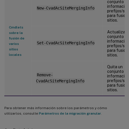
conjunto d
información
New-CvadAcSiteMergingInfo
prefijos/suf
para fusión
sitios.
Cmdlets
Actualiza u
sobre la
conjunto d
fusión de
información
Set-CvadAcSiteMergingInfo
varios
prefijos/suf
sitios
para fusión
locales
sitios.
Quita un
conjunto d
Remove-
información
prefijos/suf
CvadAcSiteMergingInfo
para fusión
sitios.
Para obtener más información sobre los parámetros y cómo
utilizarlos, consulte
Parámetros de la migración granular
.