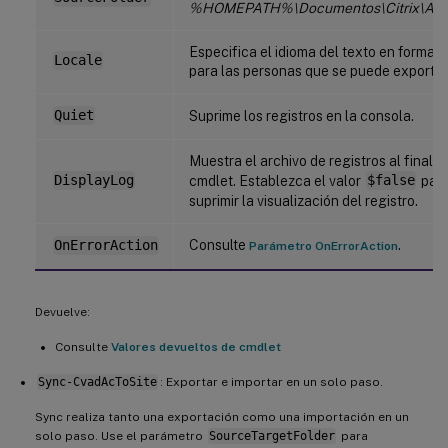
%HOMEPATH%\Documentos\Citrix\Aut
Especifica el idioma del texto en formato
Locale
para las personas que se puede exportar
Quiet
Suprime los registros en la consola.
Muestra el archivo de registros al finaliza
DisplayLog
cmdlet. Establezca el valor
$false
par
suprimir la visualización del registro.
Consulte
.
OnErrorAction
Parámetro OnErrorAction
Devuelve:
Consulte
Valores devueltos de cmdlet
Sync-CvadAcToSite
: Exportar e importar en un solo paso.
Sync realiza tanto una exportación como una importación en un
solo paso. Use el parámetro
SourceTargetFolder
para