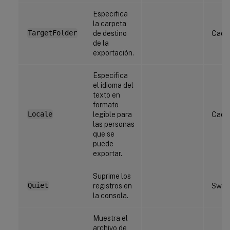
Especifica
la carpeta
TargetFolder
de destino
Cade
de la
exportación.
Especifica
el idioma del
texto en
formato
Locale
legible para
Cade
las personas
que se
puede
exportar.
Suprime los
Quiet
registros en
Swit
la consola.
Muestra el
archivo de