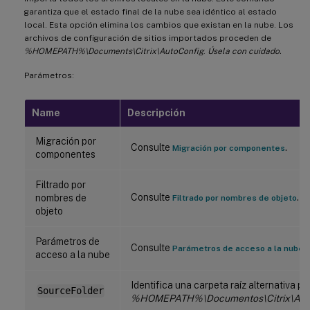
garantiza que el estado final de la nube sea idéntico al estado
local. Esta opción elimina los cambios que existan en la nube. Los
archivos de configuración de sitios importados proceden de
%HOMEPATH%\Documents\Citrix\AutoConfig
.
Úsela con cuidado.
Parámetros:
Name
Descripción
Migración por
Consulte
.
Migración por componentes
componentes
Filtrado por
Consulte
.
nombres de
Filtrado por nombres de objeto
objeto
Parámetros de
Consulte
.
Parámetros de acceso a la nube
acceso a la nube
Identifica una carpeta raíz alternativa pa
SourceFolder
%HOMEPATH%\Documentos\Citrix\Aut