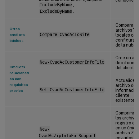
IncludeByName
,
ExcludeByName
.
Compara lo
Otros
archivos Y
Compare-CvadAcToSite
cmdlets
locales con
configurac
básicos
de la nube.
Cree un arc
New-CvadAcCustomerInfoFile
de informac
Cmdlets
del cliente.
relacionad
os con
Actualice u
requisitos
archivo de
Set-CvadAcCustomerInfoFile
información
previos
cliente
existente.
Comprime t
los archivos
registro e 
en un único
New-
archivo ZIP
CvadAcZipInfoForSupport
enviarlos a