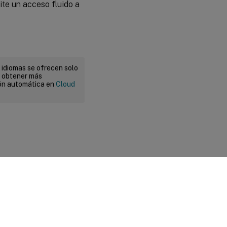
ite un acceso fluido a
 idiomas se ofrecen solo
a obtener más
ión automática en
Cloud
 legales y de privacidad
|
Preferencias de cookies
|
docs.cloud.com
© 1999-
2026
Cloud Software Group, Inc. All rights reserved.