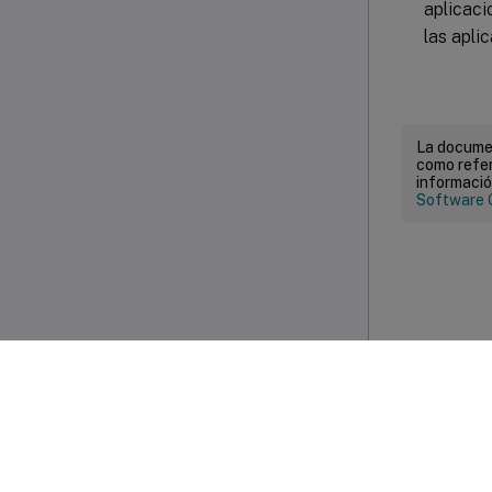
aplicaci
las apli
La documen
como refer
informació
Software 
Com