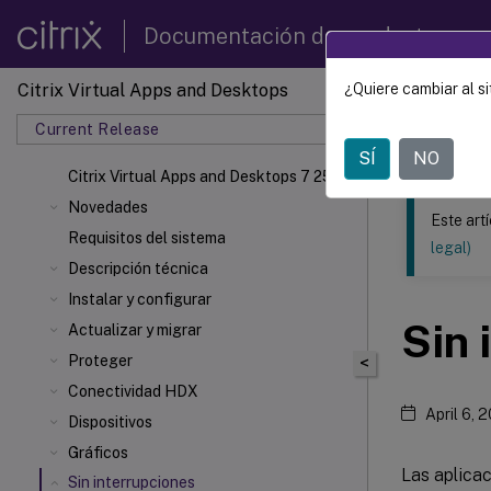
Documentación de productos
Citrix Virtual Apps and Desktops
¿Quiere cambiar al si
Este contenid
Current Release
Citrix 
SÍ
NO
Citrix Virtual Apps
and Desktops 7 2511
Novedades
Este art
Requisitos del sistema
legal)
Descripción técnica
Instalar y configurar
Sin 
Actualizar y migrar
Proteger
<
Conectividad HDX
April 6, 
Dispositivos
Gráficos
Las aplicac
Sin interrupciones