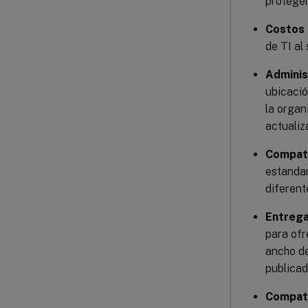
proteger
Costos 
de TI al
Adminis
ubicació
la organ
actualiz
Compati
estandar
diferent
Entrega
para ofr
ancho de
publicad
Compati