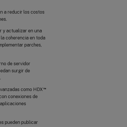
n a reducir los costos
nes.
 y actualizar en una
a la coherencia en toda
implementar parches,
rno de servidor
uedan surgir de
.
™
 avanzadas como HDX
o con conexiones de
 aplicaciones
es pueden publicar