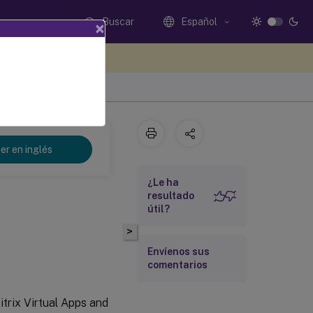
Buscar
Español
×
e sus comentarios aquí
er en inglés
¿Le ha
resultado
útil?
>
Envíenos sus
comentarios
itrix Virtual Apps and