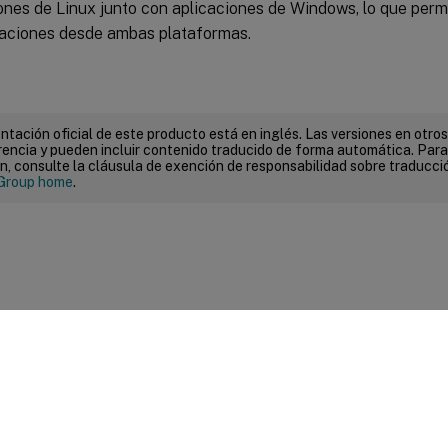
ones de Linux junto con aplicaciones de Windows, lo que perm
caciones desde ambas plataformas.
tación oficial de este producto está en inglés. Las versiones en otros
encia y pueden incluir contenido traducido de forma automática. Par
n, consulte la cláusula de exención de responsabilidad sobre traducc
Group home
.
entarios sobre el sitio
|
Sus opciones de privacidad
|
Condiciones