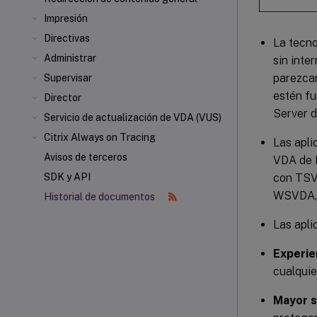
Impresión
Directivas
La tecno
Administrar
sin inte
parezcan
Supervisar
estén fu
Director
Server d
Servicio de actualización de VDA (VUS)
Citrix Always on Tracing
Las apli
Avisos de terceros
VDA de L
con TSV
SDK y API
WSVDA, 
Historial de documentos
Las apli
Experie
cualquie
Mayor s