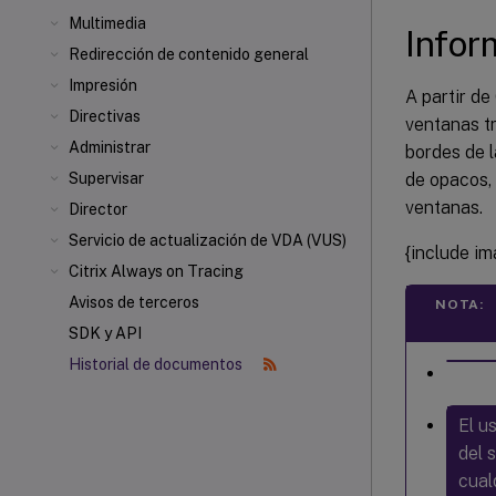
Multimedia
Infor
Redirección de contenido general
Impresión
A partir de
Directivas
ventanas tr
Administrar
bordes de l
de opacos, 
Supervisar
ventanas.
Director
Servicio de actualización de VDA (VUS)
{include i
Citrix Always on Tracing
Avisos de terceros
NOTA:
SDK y API
Historial de documentos
El u
del 
cual