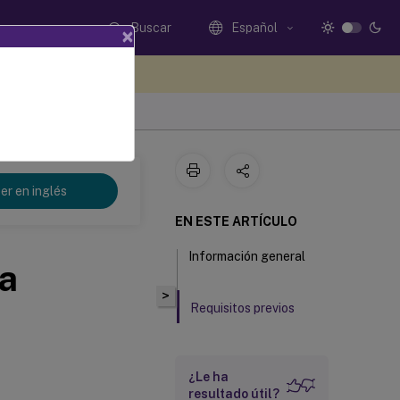
Buscar
Español
×
e sus comentarios aquí
er en inglés
EN ESTE ARTÍCULO
Información general
a
>
Requisitos previos
¿Le ha
resultado útil?