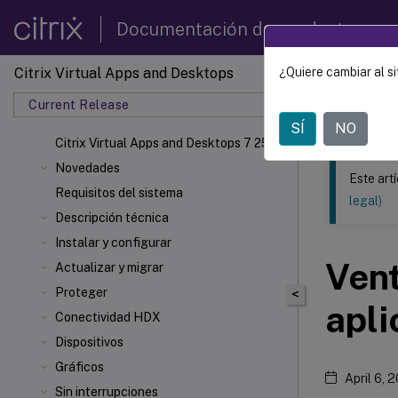
Documentación de productos
Citrix Virtual Apps and Desktops
¿Quiere cambiar al si
Este contenid
Current Release
Citrix 
SÍ
NO
Citrix Virtual Apps
and Desktops 7 2511
Novedades
Este art
Requisitos del sistema
legal)
Descripción técnica
Instalar y configurar
Vent
Actualizar y migrar
Proteger
<
apli
Conectividad HDX
Dispositivos
Gráficos
April 6, 
Sin interrupciones