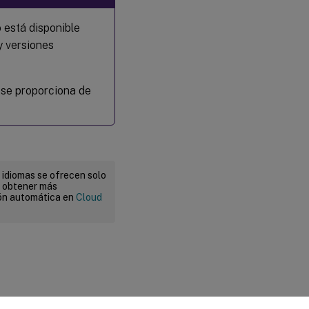
 está disponible
y versiones
 se proporciona de
 idiomas se ofrecen solo
a obtener más
ión automática en
Cloud