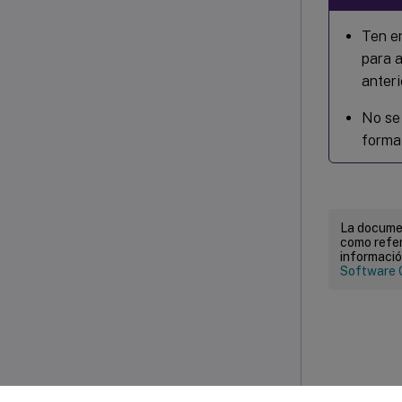
Ten e
para 
anteri
No se 
forma
La documen
como refer
informació
Software 