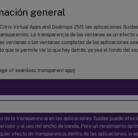
mación general
 Citrix Virtual Apps and Desktops 2511, las aplicaciones fluid
ansparentes. La transparencia de las ventanas es un efecto v
as ventanas o las ventanas completas de las aplicaciones sea
lo que te permite ver lo que hay detrás, ya sea el fondo del esc
mage of seamless transparent app}
so de la transparencia en las aplicaciones fluidas puede afecta
servidor y al uso del ancho de banda. Para un rendimiento ópti
quier efecto de transparencia dentro de las aplicaciones, si es