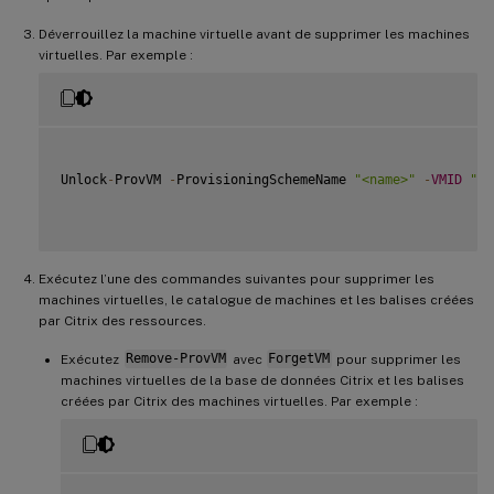
Déverrouillez la machine virtuelle avant de supprimer les machines
virtuelles. Par exemple :
Unlock
-
ProvVM 
-
ProvisioningSchemeName 
"<name>"
-
VMID
"<i
Exécutez l’une des commandes suivantes pour supprimer les
machines virtuelles, le catalogue de machines et les balises créées
par Citrix des ressources.
Exécutez
Remove-ProvVM
avec
ForgetVM
pour supprimer les
machines virtuelles de la base de données Citrix et les balises
créées par Citrix des machines virtuelles. Par exemple :