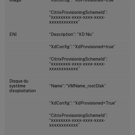
“CitrixProvisioningSchemeId”:
“xxxxxxxx-xxxx-xxxx-xxxx-
xxxxxxxxxxxx”
ENI
“Description”: “XD Nic”
“XdConfig”: “XdProvisioned=true”
“CitrixProvisioningSchemeId”:
“xxxxxxxx-xxxx-xxxx-xxxx-
xxxxxxxxxxxx”
Disque du
système
“Name”: “VMName_rootDisk”
d’exploitation
“XdConfig”: “XdProvisioned=True”
“CitrixProvisioningSchemeId”:
“xxxxxxxx-xxxx-xxxx-xxxx-
xxxxxxxxxxxx”