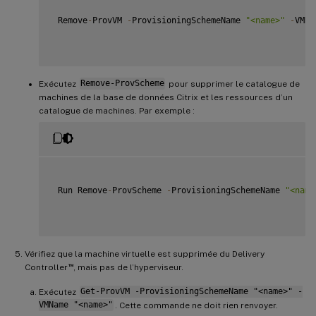
 Remove
-
ProvVM 
-
ProvisioningSchemeName 
"<name>"
-
VMNa
Exécutez
Remove-ProvScheme
pour supprimer le catalogue de
machines de la base de données Citrix et les ressources d’un
catalogue de machines. Par exemple :
 Run Remove
-
ProvScheme 
-
ProvisioningSchemeName 
"<name
Vérifiez que la machine virtuelle est supprimée du Delivery
™
Controller
, mais pas de l’hyperviseur.
Exécutez
Get-ProvVM -ProvisioningSchemeName "<name>" -
VMName "<name>"
. Cette commande ne doit rien renvoyer.