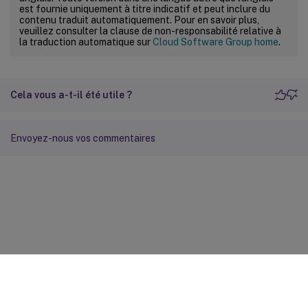
est fournie uniquement à titre indicatif et peut inclure du
contenu traduit automatiquement. Pour en savoir plus,
veuillez consulter la clause de non-responsabilité relative à
la traduction automatique sur
Cloud Software Group home
.
Cela vous a-t-il été utile ?
Envoyez-nous vos commentaires