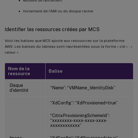
Modèle de lancement
Instantané de l’AMI ou du disque racine
Identifier les ressources créées par MCS
Voici les balises que MCS ajoute aux ressources sur la plateforme
AWS. Les balises du tableau sont représentées sous la forme « clé » : «
valeur ».
Nom de la
Balise
ressource
Disque
“Name”: “VMName_IdentityDisk”
d’identité
“XdConfig”: “XdProvisioned=true”
“CitrixProvisioningSchemeId”:
“xxxxxxxx-xxxx-xxxx-xxxx-
xxxxxxxxxxxx”
Image
“XdConfig”: “XdProvisioned=true”