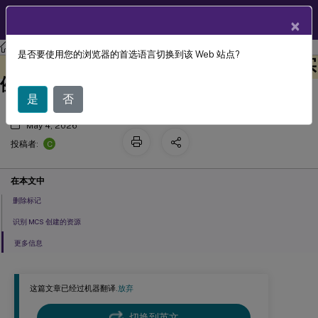
ZH
产品文档
×
Citrix DaaS
是否要使用您的浏览器的首选语言切换到该 Web 站点?
管理 Amazon WorkSpaces Core 托管实
此内容已经过机器动态翻译。
在此处提供反馈
例目录
是
否
May 4, 2026
C
投稿者:
在本文中
删除标记
识别 MCS 创建的资源
更多信息
这篇文章已经过机器翻译.
放弃
切换到英文