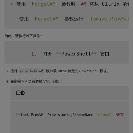
>
 使用 
`
ForgetVM
`
 参数时，
VM
 将从 Citrix 
-
  使用 
`
ForgetVM
`
 参数运行 
`
Remove-ProvSch
为此，请执行以下操作：
-
1.
  打开 
**
PowerShell
**
运行
asnp citrix*
以加载 Citrix 特定的 PowerShell 模块。
在删除 VM 之前解锁 VM。例如：
Unlock
-
ProvVM 
-
ProvisioningSchemeName 
"<name>"
-
VMID
"<i