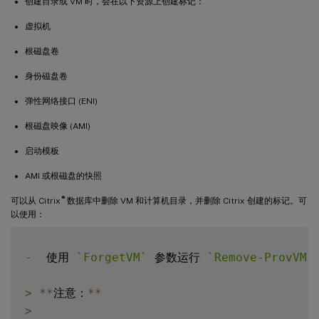
创建目录或 VM 时，会在以下资源上创建标记：
虚拟机
根磁盘卷
身份磁盘卷
弹性网络接口 (ENI)
根磁盘映像 (AMI)
启动模板
AMI 或根磁盘的快照
®
可以从 Citrix
数据库中删除 VM 和计算机目录，并删除 Citrix 创建的标记。可
以使用：
-
  使用 
`
ForgetVM
`
 参数运行 
`
Remove-ProvVM
`
>
**
注意：
**
>