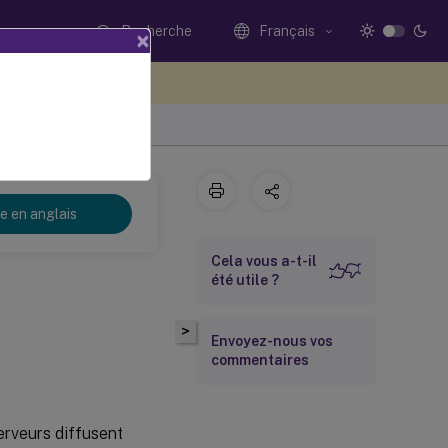
Recherche
Français
×
ez votre avis ici
re en anglais
Cela vous a-t-il
été utile ?
>
Envoyez-nous vos
commentaires
erveurs diffusent