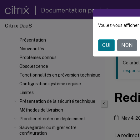
Documentation produit
Citrix DaaS
Voulez-vous afficher 
Ce contenu a 
Présentation
Citrix 
OUI
NON
Nouveautés
Problèmes connus
Ce artic
Obsolescence
responsa
Fonctionnalités en préversion technique
Configuration système requise
Limites
Red
Présentation de la sécurité technique
<
Méthodes de livraison
May 4, 2
Planifier et créer un déploiement
Sauvegarder ou migrer votre
configuration
La redirect