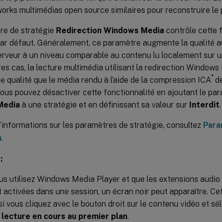
rks multimédias open source similaires pour reconstruire le 
re de stratégie
Redirection Windows Media
contrôle cette f
ar défaut. Généralement, ce paramètre augmente la qualité a
erveur à un niveau comparable au contenu lu localement sur un
es cas, la lecture multimédia utilisant la redirection Windows
®
 qualité que le média rendu à l’aide de la compression ICA
de
Vous pouvez désactiver cette fonctionnalité en ajoutant le pa
Media
à une stratégie et en définissant sa valeur sur
Interdit
.
’informations sur les paramètres de stratégie, consultez
Para
a
.
:
s utilisez Windows Media Player et que les extensions audio 
 activées dans une session, un écran noir peut apparaître. Ce
si vous cliquez avec le bouton droit sur le contenu vidéo et s
a lecture en cours au premier plan
.