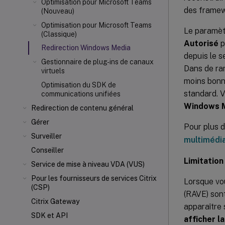
Optimisation pour Microsoft Teams
des framewo
(Nouveau)
Optimisation pour Microsoft Teams
Le paramèt
(Classique)
Autorisé
p
Redirection Windows Media
depuis le s
Gestionnaire de plug-ins de canaux
Dans de rar
virtuels
moins bonne
Optimisation du SDK de
standard. 
communications unifiées
Windows 
Redirection de contenu général
Gérer
Pour plus d
Surveiller
multimédi
Conseiller
Limitation 
Service de mise à niveau VDA (VUS)
Pour les fournisseurs de services Citrix
Lorsque vou
(CSP)
(RAVE) sont
Citrix Gateway
apparaître 
SDK et API
afficher l