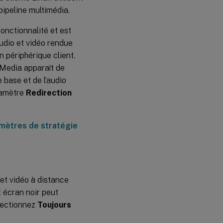
pipeline multimédia.
onctionnalité et est
udio et vidéo rendue
 périphérique client.
 Media apparaît de
 base et de l’audio
ramètre
Redirection
mètres de stratégie
et vidéo à distance
t écran noir peut
électionnez
Toujours