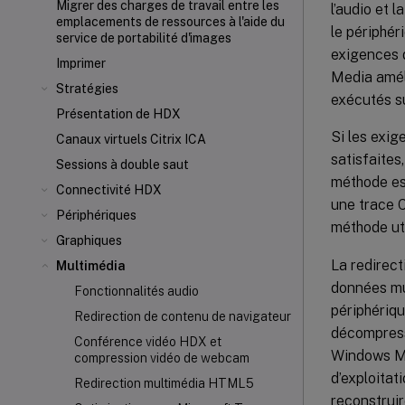
Migrer des charges de travail entre les
l’audio et 
emplacements de ressources à l'aide du
le périphér
service de portabilité d'images
exigences d
Imprimer
Media amél
Stratégies
exécutés s
Présentation de HDX
Si les exi
Canaux virtuels Citrix ICA
satisfaites
Sessions à double saut
méthode est
Connectivité HDX
une trace C
Périphériques
méthode uti
Graphiques
La redirect
Multimédia
données mul
Fonctionnalités audio
périphériqu
Redirection de contenu de navigateur
décompress
Conférence vidéo HDX et
Windows Me
compression vidéo de webcam
d’exploita
Redirection multimédia HTML5
reconstruire