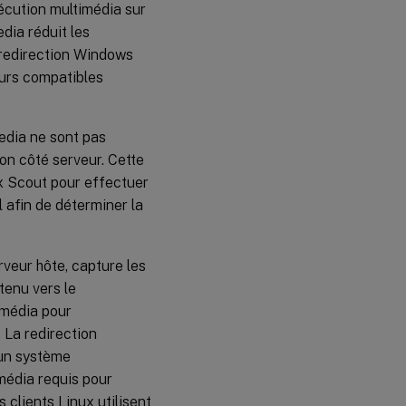
exécution multimédia sur
edia réduit les
 redirection Windows
urs compatibles
edia ne sont pas
ion côté serveur. Cette
ix Scout pour effectuer
 afin de déterminer la
rveur hôte, capture les
tenu vers le
timédia pour
 La redirection
 un système
média requis pour
s clients Linux utilisent