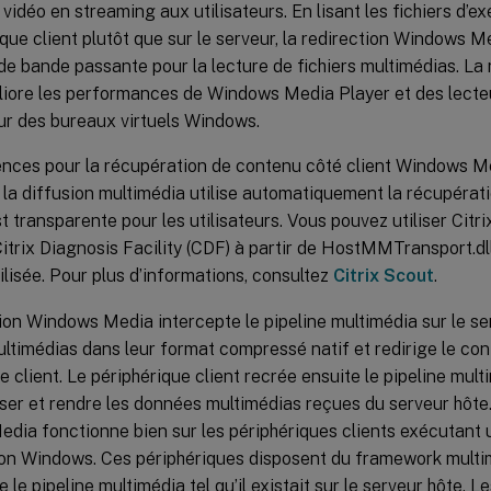
la vidéo en streaming aux utilisateurs. En lisant les fichiers d’
ique client plutôt que sur le serveur, la redirection Windows M
e bande passante pour la lecture de fichiers multimédias. La
iore les performances de Windows Media Player et des lecte
ur des bureaux virtuels Windows.
gences pour la récupération de contenu côté client Windows M
, la diffusion multimédia utilise automatiquement la récupérat
 transparente pour les utilisateurs. Vous pouvez utiliser Citr
itrix Diagnosis Facility (CDF) à partir de HostMMTransport.dll
lisée. Pour plus d’informations, consultez
Citrix Scout
.
ion Windows Media intercepte le pipeline multimédia sur le se
timédias dans leur format compressé natif et redirige le con
e client. Le périphérique client recrée ensuite le pipeline mul
er et rendre les données multimédias reçues du serveur hôte.
dia fonctionne bien sur les périphériques clients exécutant
tion Windows. Ces périphériques disposent du framework multi
 le pipeline multimédia tel qu’il existait sur le serveur hôte. Le