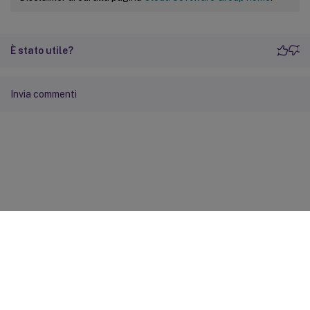
È stato utile?
Invia commenti
Feedback sito
Scelte di privacy
Privacy e condizioni legali
Preferenze cookie
docs.cloud.com