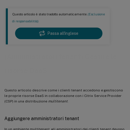
Questo articolo è stato tradotto automaticamente.
(Esclusione
di responsabilità))
Passa all'inglese
(Amministratori tenant) Gestire le
risorse DaaS
Questo articolo descrive come i clienti tenant accedono e gestiscono
le proprie risorse DaaS in collaborazione con i Citrix Service Provider
(CSP) in una distribuzione
multitenant
.
Aggiungere amministratori tenant
In un ambiente multitenant, gli amministratori dei clienti tenant devono