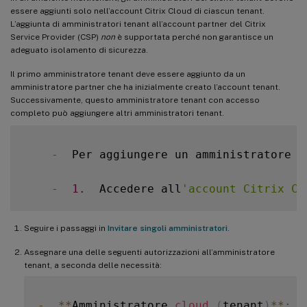
essere aggiunti solo nell’account Citrix Cloud di ciascun tenant.
L’aggiunta di amministratori tenant all’account partner del Citrix
Service Provider (CSP)
non
è supportata perché non garantisce un
adeguato isolamento di sicurezza.
Il primo amministratore tenant deve essere aggiunto da un
amministratore partner che ha inizialmente creato l’account tenant.
Successivamente, questo amministratore tenant con accesso
completo può aggiungere altri amministratori tenant.
-
  Per aggiungere un amministratore t
-
1.
  Accedere all
'account Citrix Cl
Seguire i passaggi in
Invitare singoli amministratori
.
Assegnare una delle seguenti autorizzazioni all’amministratore
tenant, a seconda delle necessità:
-
**
Amministratore 
cloud
(
tenant
)
**
:
 d