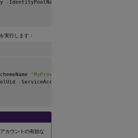
y 
-
IdentityPoolName MyPool 
-
NamingScheme Acc
下を実行します：
SchemeName 
"MyProvScheme"
)
.
IdentityPoolUid

olUid 
-
ServiceAccountUid $serviceAccountUid

ービスアカウントの有効な