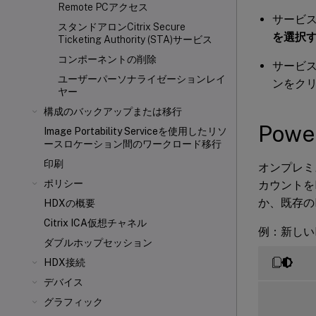
Remote PCアクセス
サービ
スタンドアロンCitrix Secure
を選択
Ticketing Authority (STA)サービス
コンポーネントの削除
サービ
ユーザーパーソナライゼーションレイ
ンをク
ヤー
構成のバックアップまたは移行
Pow
Image Portability Serviceを使用したリソ
ースロケーション間のワークロード移行
印刷
オンプレミ
ポリシー
カウントを
か、既存の
HDXの概要
Citrix ICA
仮想チャネル
例：新しい
ダブルホップセッション
HDX接続
デバイス
グラフィック