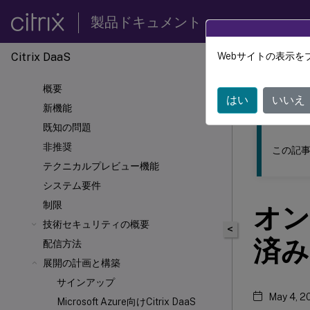
製品ドキュメント
Citrix DaaS
Webサイトの表示を
このコンテン
概要
Citrix 
はい
いいえ
新機能
既知の問題
非推奨
この記事
テクニカルプレビュー機能
システム要件
制限
オンプ
技術セキュリティの概要
<
済み
配信方法
展開の計画と構築
サインアップ
May 4, 2
Microsoft Azure向けCitrix DaaS