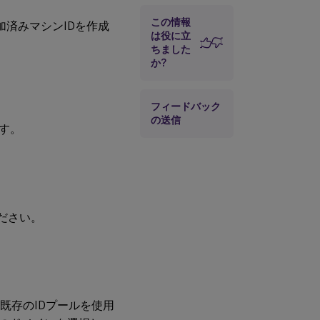
この情報
y参加済みマシンIDを作成
は役に立
ちました
か?
フィードバック
の送信
す。
ださい。
既存のIDプールを使用