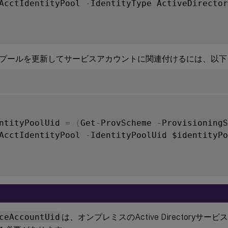
AcctIdentityPool 
-
IdentityType ActiveDirector
Dプールを更新してサービスアカウントに関連付けるには、以
ntityPoolUid 
=
(
Get
-
ProvScheme 
-
Provisioning
AcctIdentityPool 
-
IdentityPoolUid $identityPo
ceAccountUid
は、オンプレミスのActive Directoryサ