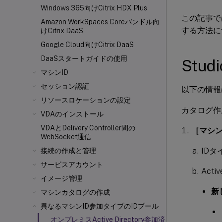
Windows 365向けCitrix HDX
Plus
この記事では
Amazon WorkSpaces Coreバンドル向
する方法に
けCitrix DaaS
Google Cloud向けCitrix DaaS
DaaSスタートガイドの使用
Stu
マシンID
セッション認証
以下の情報
リソースロケーションの設定
カタログ作
VDAのインストール
VDAとDelivery Controller
間の
［マシン
WebSocket通信
IDタ
接続の作成と管理
サービスアカウント
Act
イメージ管理
新
マシンカタログの作成
異なるマシンID参加タイプのIDプール
オンプレミスActive Directory参加済