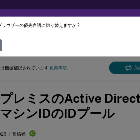
ブラウザーの優先言語に切り替えますか ?
ツは動的に機械翻訳されています。
フィ
DaaS
英
は機械翻訳されています.
免責事項
レミスのActive Direc
マシンIDのIDプール
C
026
寄稿者: