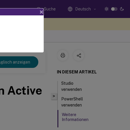
Suche
Deutsch
×
n Sie hier Feedback
glisch anzeigen
IN DIESEM ARTIKEL
Studio
n Active
verwenden
>
PowerShell
verwenden
Weitere
Informationen