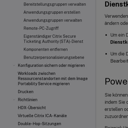
Dienst
Bereitstellungsgruppen verwalten
Anwendungsgruppen erstellen
Verwenden 
Anwendungsgruppen verwalten
ändern ode
Remote-PC-Zugriff
Um ein D
Eigenständiger Citrix Secure
Ticketing Authority (STA)-Dienst
Dienstk
Komponenten entfernen
Um die D
Benutzerpersonalisierungsebene
Bearbei
Konfiguration sichern oder migrieren
Workloads zwischen
Powe
Ressourcenstandorten mit dem Image
Portability Service migrieren
Drucken
Sie können
Richtlinien
indem Sie d
HDX-Übersicht
erstellen o
Virtuelle Citrix ICA
-Kanäle
zuzuordnen
Double-Hop-Sitzungen