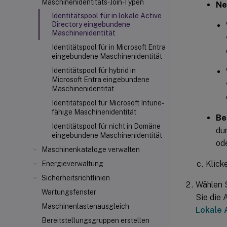
Maschinenidentitäts-Join-Typen
Ne
Identitätspool für in lokale Active
Directory eingebundene
Maschinenidentität
Identitätspool für in Microsoft Entra
eingebundene Maschinenidentität
Identitätspool für hybrid in
Microsoft Entra eingebundene
Maschinenidentität
Identitätspool für Microsoft Intune-
fähige Maschinenidentität
Be
Identitätspool für nicht in Domäne
du
eingebundene Maschinenidentität
od
Maschinenkataloge verwalten
Klick
Energieverwaltung
Sicherheitsrichtlinien
Wählen S
Wartungsfenster
Sie die 
Maschinenlastenausgleich
Lokale 
Bereitstellungsgruppen erstellen