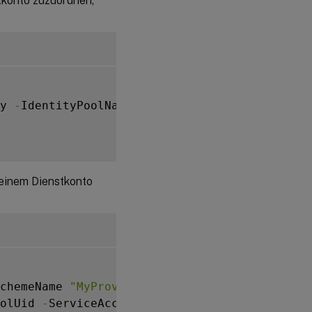
stkonto zuzuordnen,
y 
-
IdentityPoolName MyPool 
-
NamingScheme Acc
r einem Dienstkonto
SchemeName 
"MyProvScheme"
)
.
IdentityPoolUid

olUid 
-
ServiceAccountUid $serviceAccountUid
