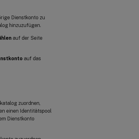
örige Dienstkonto zu
log hinzuzufügen.
ählen
auf der Seite
enstkonto
auf das
katalog zuordnen,
en einen Identitätspool
inem Dienstkonto