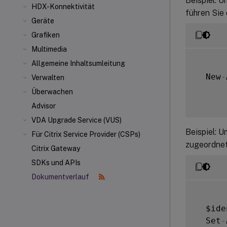
Beispiel: U
HDX-Konnektivität
führen Sie
Geräte
Grafiken
Multimedia
Allgemeine Inhaltsumleitung
  New
-
Verwalten
Überwachen
Advisor
VDA Upgrade Service (VUS)
Beispiel: U
Für Citrix Service Provider (CSPs)
zugeordnet
Citrix Gateway
SDKs und APIs
Dokumentverlauf
  $ide
  Set
-