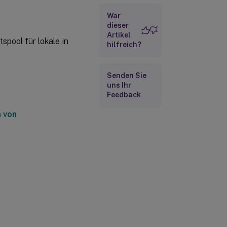
War
dieser
Artikel
tspool für lokale in
hilfreich?
Senden Sie
uns Ihr
Feedback
n von