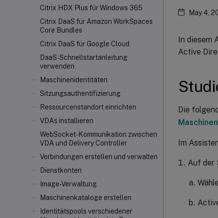
Citrix HDX
Plus für Windows 365
May 4, 2
Citrix DaaS für Amazon WorkSpaces
Core Bundles
In diesem A
Citrix DaaS für Google Cloud
Active Dir
DaaS-Schnellstartanleitung
verwenden
Maschinenidentitäten
Stud
Sitzungsauthentifizierung
Ressourcenstandort einrichten
Die folgen
VDAs installieren
Maschinen
WebSocket-Kommunikation zwischen
Im Assisten
VDA und Delivery Controller
Verbindungen erstellen und verwalten
Auf der
Dienstkonten
Wähle
Image-Verwaltung
Maschinenkataloge erstellen
Activ
Identitätspools verschiedener