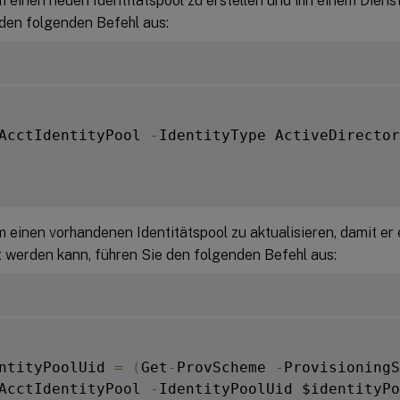
m einen neuen Identitätspool zu erstellen und ihn einem Dien
 den folgenden Befehl aus:
AcctIdentityPool 
-
IdentityType ActiveDirector
m einen vorhandenen Identitätspool zu aktualisieren, damit e
 werden kann, führen Sie den folgenden Befehl aus:
ntityPoolUid 
=
(
Get
-
ProvScheme 
-
Provisioning
AcctIdentityPool 
-
IdentityPoolUid $identityPo