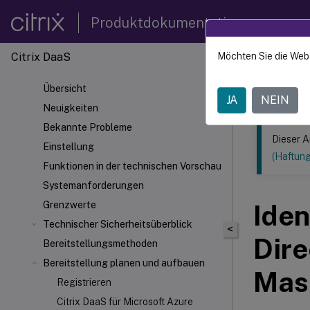
Produktdokumentation
Citrix DaaS
Möchten Sie die Web
Dieser Inhalt
Übersicht
Citrix 
JA
NEIN
Neuigkeiten
Bekannte Probleme
Dieser A
Einstellung
(Haftun
Funktionen in der technischen Vorschau
Systemanforderungen
Grenzwerte
Iden
Technischer Sicherheitsüberblick
<
Dir
Bereitstellungsmethoden
Bereitstellung planen und aufbauen
Mas
Registrieren
Citrix DaaS für Microsoft Azure