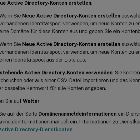
ue Active Directory-Konten erstellen
:
Wenn Sie
Neue Active Directory-Konten erstellen
auswähl
vorhandenen Identitätspool verwenden, um neue Konten zu ers
eine Domäne für diese Konten aus und geben Sie ein Konte
Wenn Sie
Neue Active Directory-Konten erstellen
auswähl
vorhandenen Identitätspool verwenden, um neue Konten zu ers
einen Identitätspool aus der Liste aus.
stehende Active Directory-Konten verwenden
: Sie könne
rchsuchen oder aus einer CSV-Datei importieren und das Ken
er dasselbe Kennwort für alle Konten angeben.
en Sie auf
Weiter
.
ie auf der Seite
Domänenanmeldeinformationen
ein Diens
Anmeldeinformationen manuell ein. Informationen zu Dienstko
Active Directory-Dienstkonten
.