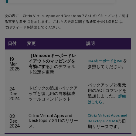
次の表に、Citrix Virtual Apps and Desktops 7 2411のドキュメントに対す
る重要な変更点を示します。 これらの更新に関する通知を受け取るには、
RSSフィードを購読してください。
日付
変更
説明
［Unicodeキーボードレ
19
を
イアウトのマッピングを
ICA/キーボードとIME
Mar
有効にする］
のデフォル
参照してください。
2025
ト設定を更新
バックアップと復元
トピックの追加 - バックア
24
用のACTコマンドを
ップと復元用の自動構成
Dec
追加しました。
詳細
2024
ツールコマンドレット
。
はこちら
Citrix Virtual Apps and
Citrix Virtual Apps and
03
Desktops 7 2411のリリー
の初
Dec
Desktops 7 2411
2024
ス。
期リリースです。