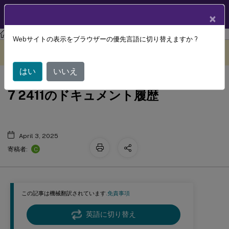
製品ドキュメン
JA
×
ト
Citrix Virtual Apps and Desktops
7 2511
Webサイトの表示をブラウザーの優先言語に切り替えますか ?
このコンテンツは動的に機械
フィードバックを提供する
翻訳されています。
はい
いいえ
Citrix Virtual Apps and Desktops
7 2411のドキュメント履歴
April 3, 2025
C
寄稿者:
この記事は機械翻訳されています.
免責事項
英語に切り替え