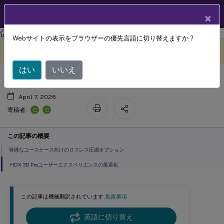
製品ドキュメン
JA
×
ト
Citrix Virtual Apps and Desktops
7 2511
Webサイトの表示をブラウザーの優先言語に切り替えますか ?
™
HDX
3D Pro
このコンテンツは動的に機械
フィードバックを提供する
翻訳されています。
はい
いいえ
April 7, 2026
C
C
寄稿者:
この記事の概要
特殊なユースケース向けのロスレス圧縮オプション
HDX 3D Proユーザーエクスペリエンスの最適化
この記事は機械翻訳されています.
免責事項
英語に切り替え