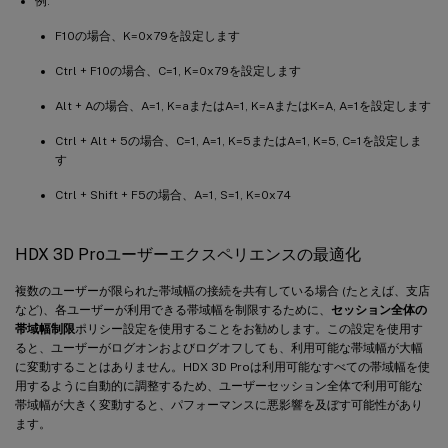
例:
F10の場合、K=0x79を設定します
Ctrl + F10の場合、C=1, K=0x79を設定します
Alt + Aの場合、A=1, K=aまたはA=1, K=AまたはK=A, A=1を設定します
Ctrl + Alt + 5の場合、C=1, A=1, K=5またはA=1, K=5, C=1を設定しま
す
Ctrl + Shift + F5の場合、A=1, S=1, K=0x74
HDX 3D Proユーザーエクスペリエンスの最適化
複数のユーザーが限られた帯域幅の接続を共有している場合 (たとえば、支店
など)、各ユーザーが利用できる帯域幅を制限するために、
セッション全体の
帯域幅制限
ポリシー設定を使用することをお勧めします。この設定を使用す
ると、ユーザーがログオンおよびログオフしても、利用可能な帯域幅が大幅
に変動することはありません。HDX 3D Proは利用可能なすべての帯域幅を使
用するように自動的に調整するため、ユーザーセッション全体で利用可能な
帯域幅が大きく変動すると、パフォーマンスに悪影響を及ぼす可能性があり
ます。