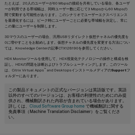
たとえば、20人のユーザーが60 Mbpsの接続を共有している場合、各ユーザ
ーが利用できる帯域幅は、同時ユーザー数に応じて3 Mbpsから60 Mbpsの
間で変動する可能性があります。このシナリオでユーザーエクスペリエンス
を最適化するには、ピーク時にユーザーごとに必要な帯域幅を決定し、常に
この量にユーザーを制限します。
3Dマウスのユーザーの場合、汎用USBリダイレクト仮想チャネルの優先度を
0に増やすことをお勧めします。仮想チャネルの優先度を変更する方法につい
ては、Knowledge Centerの記事CTX128190を参照してください。
HDX Monitorツールを使用して、HDX視覚化テクノロジーの操作と構成を検
証し、HDXの問題を診断およびトラブルシューティングします。このツール
™
は、Citrix Virtual Apps
and Desktopsインストールメディアの
Support
フ
ォルダーにあります。
この製品ドキュメントの正式なバージョンは英語版です。英語
以外のすべてのバージョンは、お客様の利便性のためにのみ提
供され、機械翻訳された内容が含まれている場合があります。
詳しくは、
Cloud Software Group home
で機械翻訳に関する
免責事項（Machine Translation Disclaimer）をご覧くださ
い。