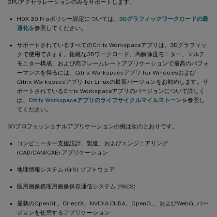
GPUアクセラレーションのみをサポートします。
HDX 3D Proポリシー設定については、
3Dグラフィックワークロードの最
適化
を参照してください。
サポートされているすべてのCitrix Workspaceアプリは、3Dグラフィッ
クで使用できます。複雑な3Dワークロード、高解像度モニター、マルチ
モニター構成、および高フレームレートアプリケーションで最高のパフォ
ーマンスを得るには、Citrix Workspaceアプリ for Windowsおよび
Citrix Workspaceアプリ for Linuxの最新バージョンをお勧めします。サ
ポートされているCitrix Workspaceアプリのバージョンについて詳しく
は、
Citrix Workspaceアプリのライフサイクルマイルストーン
を参照し
てください。
3Dプロフェッショナルアプリケーションの例は次のとおりです。
コンピューター支援設計、製造、およびエンジニアリング
(CAD/CAM/CAE) アプリケーション
地理情報システム (GIS) ソフトウェア
医用画像処理用画像保存通信システム (PACS)
最新のOpenGL、DirectX、NVIDIA CUDA、OpenCL、およびWebGLバー
ジョンを使用するアプリケーション