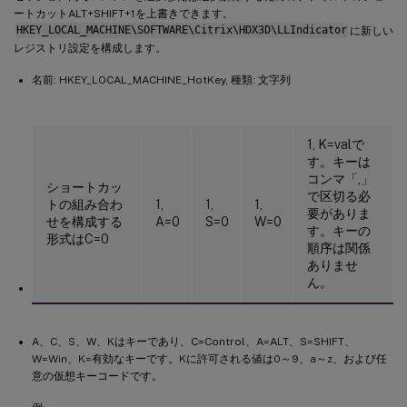
ートカットALT+SHIFT+1を上書きできます。
HKEY_LOCAL_MACHINE\SOFTWARE\Citrix\HDX3D\LLIndicator
に新しい
レジストリ設定を構成します。
名前: HKEY_LOCAL_MACHINE_HotKey, 種類: 文字列
1, K=valで
す。キーは
コンマ「,」
ショートカッ
で区切る必
トの組み合わ
1,
1,
1,
要がありま
せを構成する
A=0
S=0
W=0
す。キーの
形式はC=0
順序は関係
ありませ
ん。
A、C、S、W、Kはキーであり、C=Control、A=ALT、S=SHIFT、
W=Win、K=有効なキーです。Kに許可される値は0～9、a～z、および任
意の仮想キーコードです。