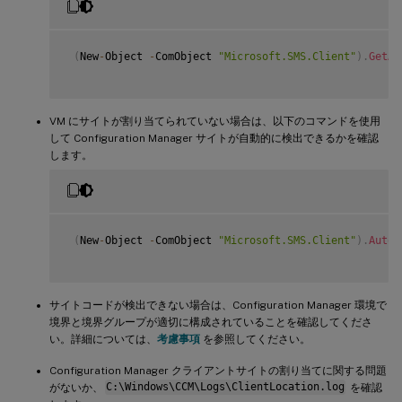
(
New
-
Object 
-
ComObject 
"Microsoft.SMS.Client"
)
.
GetAs
VM にサイトが割り当てられていない場合は、以下のコマンドを使用
して Configuration Manager サイトが自動的に検出できるかを確認
します。
(
New
-
Object 
-
ComObject 
"Microsoft.SMS.Client"
)
.
AutoD
サイトコードが検出できない場合は、Configuration Manager 環境で
境界と境界グループが適切に構成されていることを確認してくださ
い。詳細については、
考慮事項
を参照してください。
Configuration Manager クライアントサイトの割り当てに関する問題
がないか、
C:\Windows\CCM\Logs\ClientLocation.log
を確認