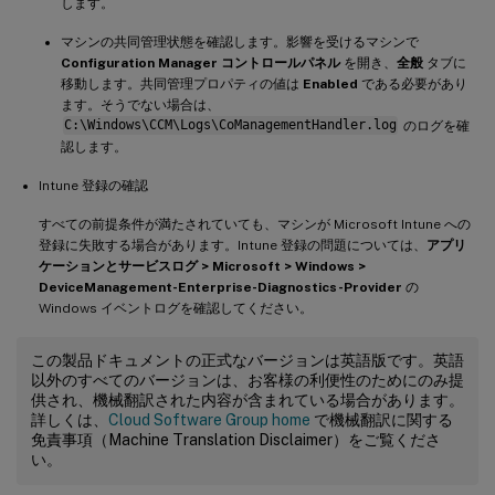
します。
マシンの共同管理状態を確認します。影響を受けるマシンで
Configuration Manager コントロールパネル
を開き、
全般
タブに
移動します。共同管理プロパティの値は
Enabled
である必要があり
ます。そうでない場合は、
C:\Windows\CCM\Logs\CoManagementHandler.log
のログを確
認します。
Intune 登録の確認
すべての前提条件が満たされていても、マシンが Microsoft Intune への
登録に失敗する場合があります。Intune 登録の問題については、
アプリ
ケーションとサービスログ > Microsoft > Windows >
DeviceManagement-Enterprise-Diagnostics-Provider
の
Windows イベントログを確認してください。
この製品ドキュメントの正式なバージョンは英語版です。英語
以外のすべてのバージョンは、お客様の利便性のためにのみ提
供され、機械翻訳された内容が含まれている場合があります。
詳しくは、
Cloud Software Group home
で機械翻訳に関する
免責事項（Machine Translation Disclaimer）をご覧くださ
い。