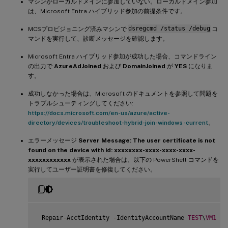
マシンがローカルドメインに参加していない。ローカルドメイン参加
は、Microsoft Entra ハイブリッド参加の前提条件です。
MCSプロビジョニング済みマシンで
dsregcmd /status /debug
コ
マンドを実行して、診断メッセージを確認します。
Microsoft Entra ハイブリッド参加が成功した場合、コマンドライン
の出力で
AzureAdJoined
および
DomainJoined
が
YES
になりま
す。
成功しなかった場合は、Microsoft のドキュメントを参照して問題を
トラブルシューティングしてください:
https://docs.microsoft.com/en-us/azure/active-
directory/devices/troubleshoot-hybrid-join-windows-current
。
エラーメッセージ
Server Message: The user certificate is not
found on the device with id: xxxxxxxx-xxxx-xxxx-xxxx-
xxxxxxxxxxxx
が表示された場合は、以下の PowerShell コマンドを
実行してユーザー証明書を修復してください。
 Repair
-
AcctIdentity 
-
IdentityAccountName 
TEST
\
VM1
-
T