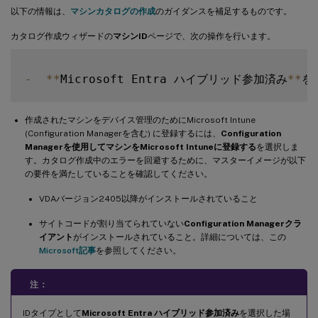
以下の情報は、
マシンカタログの作成
のガイダンスを補足するものです。
カタログ作成ウィザードの
マシンID
ページで、次の操作を行います。
-
**
Microsoft Entra ハイブリッド参加済み
**
作成されたマシンをデバイス管理のためにMicrosoft Intune
(Configuration Managerを含む) に登録するには、
Configuration
Managerを使用してマシンをMicrosoft Intuneに登録する
を選択しま
す。カタログ作成中のエラーを回避するために、マスターイメージが以下
の要件を満たしていることを確認してください。
VDAバージョン2405以降がインストールされていること
サイトコードが割り当てられていない
Configuration Managerクラ
イアント
がインストールされていること。詳細については、この
Microsoft記事
を参照してください。
注：
IDタイプとして
Microsoft Entra ハイブリッド参加済み
を選択した場