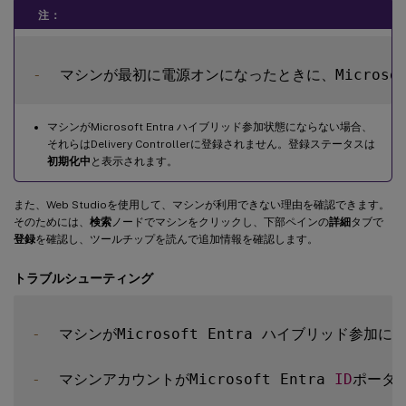
注：
-
  マシンが最初に電源オンになったときに、Micros
マシンがMicrosoft Entra ハイブリッド参加状態にならない場合、
それらはDelivery Controllerに登録されません。登録ステータスは
初期化中
と表示されます。
また、Web Studioを使用して、マシンが利用できない理由を確認できます。
そのためには、
検索
ノードでマシンをクリックし、下部ペインの
詳細
タブで
登録
を確認し、ツールチップを読んで追加情報を確認します。
トラブルシューティング
-
  マシンがMicrosoft Entra ハイブリッド参
-
  マシンアカウントがMicrosoft Entra 
ID
ポータル