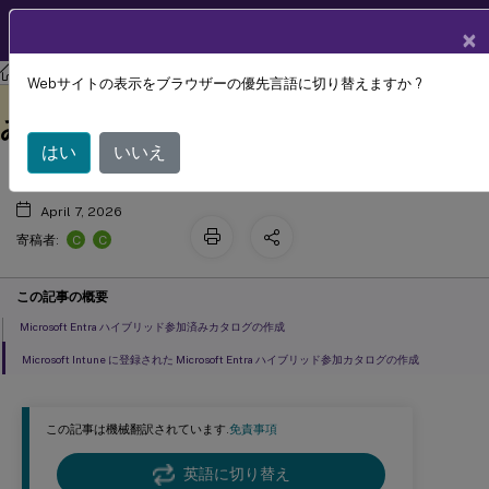
製品ドキュメン
JA
×
ト
Citrix Virtual Apps and Desktops
7 2511
Webサイトの表示をブラウザーの優先言語に切り替えますか ?
Microsoft Entra ハイブリッド参加済
このコンテンツは動的に機械
フィードバックを提供する
翻訳されています。
みマシンIDの識別子プール
はい
いいえ
April 7, 2026
C
C
寄稿者:
この記事の概要
Microsoft Entra ハイブリッド参加済みカタログの作成
Microsoft Intune に登録された Microsoft Entra ハイブリッド参加カタログの作成
この記事は機械翻訳されています.
免責事項
英語に切り替え