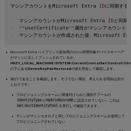
マシンアカウントをMicrosoft Entra 
ID
に同期する
-
  マシンアカウントがMicrosoft Entra 
ID
と同期
-
**
userCertificate
**
-
  マシンアカウントが作成された後、Microsoft Ent
Microsoft Entra ハイブリッド参加用のCitrix管理対象デバイスキーペア
がマシンに正しくプッシュされているか、
HKEY_LOCAL_MACHINE\SYSTEM\CurrentControlSet\Control\Citr
の下にある
DeviceKeyPairRestored
の値を照会して確認します。
値が1であることを確認します。そうでない場合、考えられる理由は次の
とおりです。
プロビジョニングスキームに関連付けられた識別子プールの
IdentityType
が
HybridAzureAD
に設定されていない。これは
Get-AcctIdentityPool
を実行して確認できます。
マシンがマシンカタログと同じプロビジョニングスキームを使用して
プロビジョニングされていない