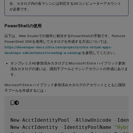
合、カタログ内の各マシンには対応するADコンピューターアカウント
が必要です。
PowerShellの使用
以下は、Web Studioでの操作に相当するPowerShellの手順です。Remote
PowerShell SDKを使用してカタログを作成する方法については、
https://developer-docs.citrix.com/projects/citrix-virtual-apps-
desktops-sdk/en/latest/creating-a-catalog/
を参照してください。
オンプレミスAD参加済みカタログとMicrosoft Entra ハイブリッド参加
済みカタログの違いは、識別子プールとマシンアカウントの作成にありま
す。
Microsoft Entra ハイブリッド参加済みカタログのアカウントとともに識別
子プールを作成するには：
New
-
AcctIdentityPool 
-
AllowUnicode 
-
Ident
New
-
AcctIdentity 
-
IdentityPoolName 
"Hybri