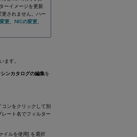
スターイメージを更新
変更されません。ハー
変更
、
NICの変更
、
います。
マシンカタログの編集
を
イコンをクリックして別
プレート名でフィルター
イルを使用] を選択