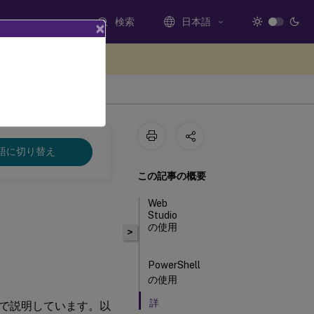
検索
日本語
×
ードバックを提供する
語に切り替え
この記事の概要
Web
Studio
の使用
>
PowerShell
の使用
詳
で説明しています。以