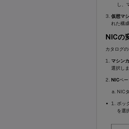
し、
仮想マ
れた構
NICの
カタログの
マシン
選択し
NIC
ペー
NI
ボッ
を選