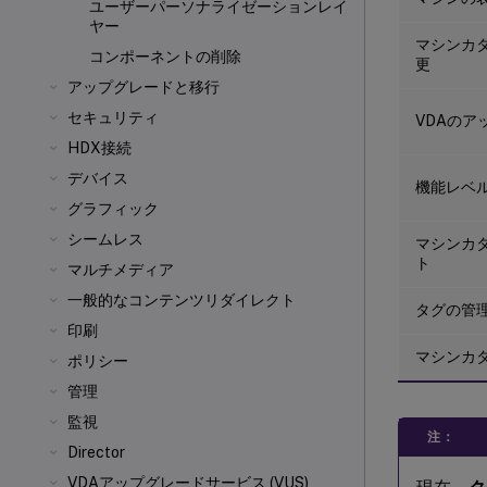
ユーザーパーソナライゼーションレイ
ヤー
マシンカ
コンポーネントの削除
更
アップグレードと移行
セキュリティ
VDAのア
HDX接続
デバイス
機能レベ
グラフィック
シームレス
マシンカ
ト
マルチメディア
一般的なコンテンツリダイレクト
タグの管
印刷
マシンカ
ポリシー
管理
監視
注：
Director
VDAアップグレードサービス (VUS)