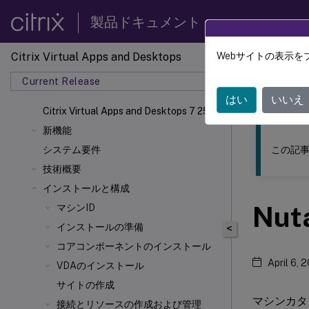
製品ドキュメント
Citrix Virtual Apps and Desktops
Webサイトの表示を
このコンテン
Current Release
Citrix 
はい
いいえ
Citrix Virtual Apps
and Desktops 7 2511
新機能
この記事
システム要件
技術概要
インストールと構成
Nu
マシンID
インストールの準備
<
コアコンポーネントのインストール
April 6, 
VDAのインストール
サイトの作成
マシンカタ
接続とリソースの作成および管理