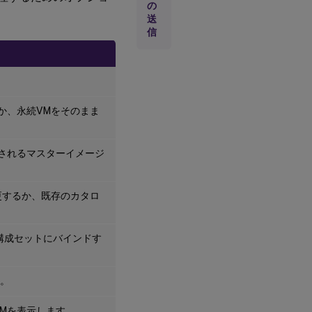
の
送
信
か、永続VMをそのまま
されるマスターイメージ
更するか、既存のカタロ
構成セットにバインドす
す。
Mを表示します。