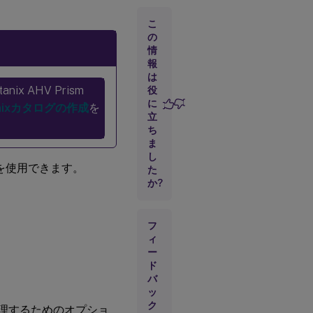
細
情
こ
報
の
情
報
は
ix AHV Prism
役
に
anixカタログの作成
を
立
ち
ま
し
方法を使用できます。
た
か?
フ
ィ
ー
ド
バ
ッ
ク
ログを管理するためのオプショ