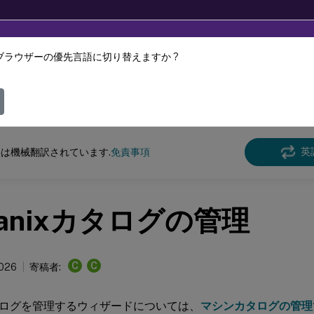
ブラウザーの優先言語に切り替えますか ?
ツは動的に機械翻訳されています。
フィ
Virtual Apps and Desktops
7 2511
英
は機械翻訳されています.
免責事項
tanixカタログの管理
C
C
2026
寄稿者:
ログを管理するウィザードについては、
マシンカタログの管理