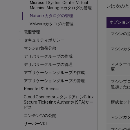
Microsoft System Center Virtual
ンは次のと
Machine Managerカタログの管理
Nutanixカタログの管理
オプション
VMwareカタログの管理
電源管理
マシンの
セキュリティポリシー
マシンの負荷分散
マシンカ
デリバリーグループの作成
マスター
デリバリーグループの管理
更
アプリケーショングループの作成
アプリケーショングループの管理
マシンプ
追加また
Remote PC Access
Cloud ConnectorスタンドアロンCitrix
構成セッ
Secure Ticketing Authority (STA)サー
ビス
コンテンツの公開
マシンカ
サーバーVDI
マシンの