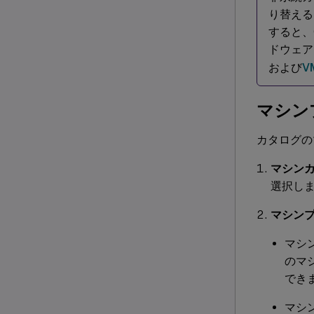
り替える
すると、
ドウェア
および
V
マシン
カタログの
マシン
選択し
マシン
マシ
のマ
でき
マシ