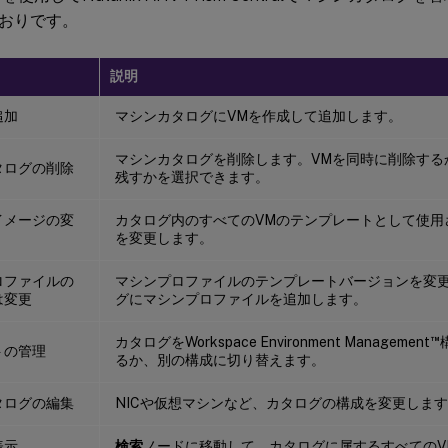
おりです。
説明
追加
マシンカタログにVMを作成して追加します。
マシンカタログを削除します。VMを同時に削除する
タログの削除
残すかを選択できます。
イメージの変
カタログ内のすべてのVMのテンプレートとして使用
を変更します。
ロファイルの
マシンプロファイルのテンプレートバージョンを変
は変更
グにマシンプロファイルを追加します。
™
カタログをWorkspace Environment Management
トの管理
るか、別の構成に切り替えます。
タログの編集
NICや仮想マシンなど、カタログの構成を変更しま
表示
検索
ノードに移動して、カタログに属するすべてのV