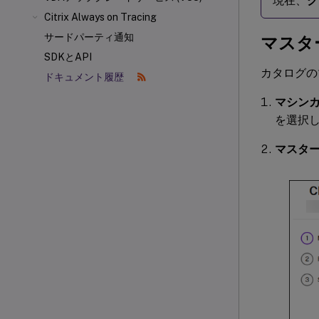
現在、
ク
Citrix Always on Tracing
サードパーティ通知
マスタ
SDKとAPI
カタログの
ドキュメント履歴
マシン
を選択
マスタ