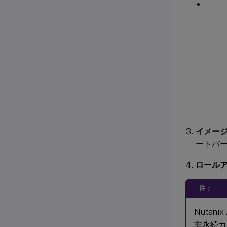
イメー
ートバ
ロール
注：
Nutan
非永続カ