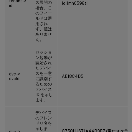
tenant ->
ス展開の
joj1mh0598tj
id
場合、こ
のフィー
ルドは適
用され
ず、値は
ありませ
ん。
セッショ
ン起動が
開始され
たデバイ
スを一意
dvc ->
AE18C4D5
dvcId
に識別す
るための
デバイス
ID を示し
ます。
デバイス
のフレン
ドリ名を
示しま
C758LH671A44B3F7
(常にスクラ
dvc ->