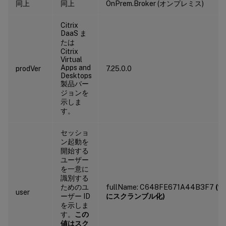
同上
同上
OnPrem.Broker (オンプレミス)
Citrix
DaaS ま
たは
Citrix
Virtual
Apps and
prodVer
7.25.0.0
Desktops
製品バー
ジョンを
示しま
す。
セッショ
ン起動を
開始する
ユーザー
を一意に
識別する
ためのユ
fullName: C648FE671A44B3F7
(常
user
ーザー ID
にスクランブル化)
を示しま
す。
この
値はスク