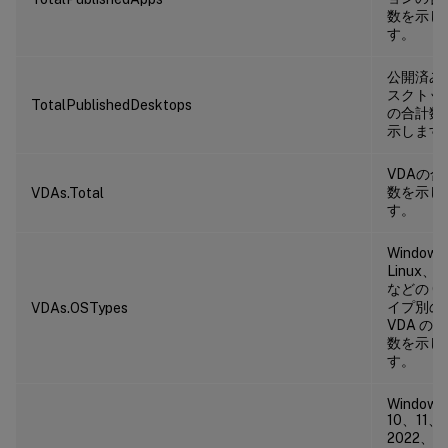
数を示し
す。
公開済み
スクトッ
TotalPublishedDesktops
の合計数
示します
VDAの合
数を示し
VDAs.Total
す。
Window
Linux、M
などの OS
イプ別の
VDAs.OSTypes
VDA の
数を示し
す。
Windows
10、11、
2022、2