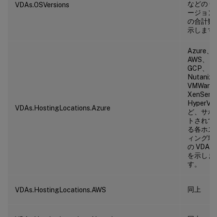
などの OS
VDAs.OSVersions
ージョン
の合計数
示します
Azure、
AWS、
GCP、
Nutanix
VMWare
XenServ
HyperV 
VDAs.HostingLocations.Azure
ど、サポ
トされて
る各ホス
ィング場
の VDA 
を示しま
す。
同上
VDAs.HostingLocations.AWS