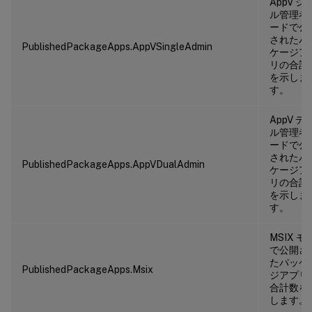
AppV シ
ル管理者
ードで公
されたパ
PublishedPackageApps.AppVSingleAdmin
ケージア
リの合計
を示しま
す。
AppV デ
ル管理者
ードで公
されたパ
PublishedPackageApps.AppVDualAdmin
ケージア
リの合計
を示しま
す。
MSIX モ
で公開さ
たパッケ
PublishedPackageApps.Msix
ジアプリ
合計数を
します。