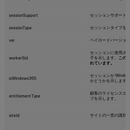
セッションサポート
sessionSupport
セッションタイプを
sessionType
ペイロードバージョ
ver
セッションに使用される
子を示します。
この
workerSid
れています。
セッションが Window
isWindows365
かどうかを示します
顧客のライセンスエ
entitlementType
プを示します。
サイトの一意の識別
siteId