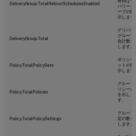
有効なデ
DeliveryGroup.TotalRebootSchedulesEnabled
バリーグ
ープの数
示します
デリバリ
グループ
DeliveryGroup.Total
合計数を
します。
ポリシー
ットの数
Policy.TotalPolicySets
示します
グループ
リシーの
Policy.TotalPolicies
を示しま
す。
グループ
定の数を
Policy.TotalPolicySettings
します。