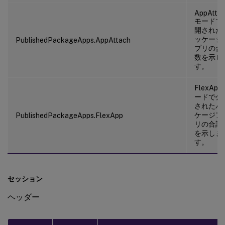
AppAtta
モードで
開された
ッケージ
PublishedPackageApps.AppAttach
プリの合
数を示し
す。
FlexApp
ードで公
されたパ
ケージア
PublishedPackageApps.FlexApp
リの合計
を示しま
す。
セッション
ヘッダー