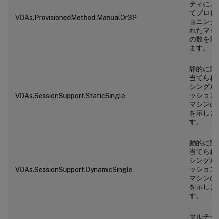
ティによ
てプロビ
VDAs.ProvisionedMethod.ManualOr3P
ョニング
れたマシ
の数を示
ます。
静的に割
当てられ
シングル
ッション
VDAs.SessionSupport.StaticSingle
マシンの
を示しま
す。
動的に割
当てられ
シングル
ッション
VDAs.SessionSupport.DynamicSingle
マシンの
を示しま
す。
マルチセ