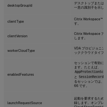
デスクトップまたは
desktopGroupId
一意の識別子を示し
™
Citrix Workspace
ア
clientType
す。
Citrix Workspa
clientVersion
します。
VDA プロビジョニ
workerCloudType
ッククラウドタイプ
セッションで有効に
ます。たとえば、
AppProtectionScr
enabledFeatures
と
SessionRecordi
るセッションでは、
66 です。
起動を要求するため
録します。オンプレミスS
launchRequestSource
Cloud StoreFro