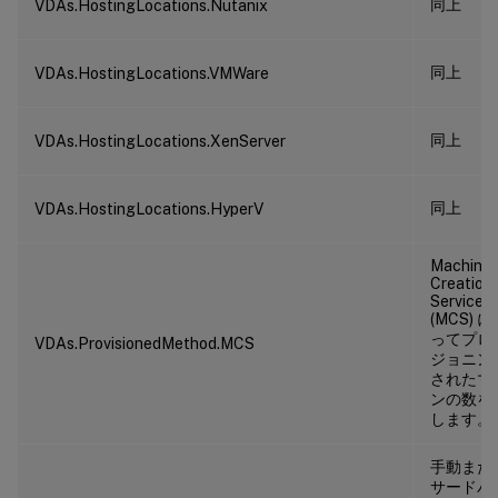
同上
VDAs.HostingLocations.Nutanix
同上
VDAs.HostingLocations.VMWare
同上
VDAs.HostingLocations.XenServer
同上
VDAs.HostingLocations.HyperV
Machine
Creation
Service
(MCS) 
ってプロ
VDAs.ProvisionedMethod.MCS
ジョニン
されたマ
ンの数を
します。
手動また
サードパ