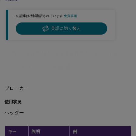
委任管理
ライセンス テレメトリ データのスクランブル
この記事は機械翻訳されています.
免責事項
英語に切り替え
™
Citrix Virtual Apps and Desktops
テ
レメトリデータ要素
ブローカー
使用状況
ヘッダー
キー
説明
例