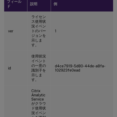
フィール
説明
例
ド
ライセン
ス使用状
況イベン
トのバー
ver
1
ジョンを
示しま
す。
使用状況
イベント
の一意の
d4ce7919-5d80-44de-a8fa-
id
識別子を
102923fe0ead
示しま
す。
Citrix
Analytic
Service
がクラウ
ド使用状
況イベン