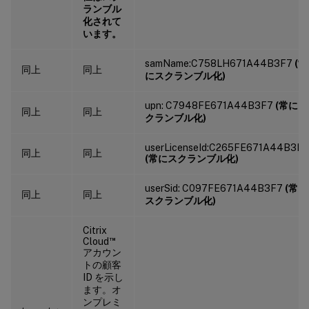
ランブル
化されて
います。
samName:C758LH671A44B3F7
(常
同上
同上
にスクランブル化)
upn: C7948FE671A44B3F7
(常にス
同上
同上
クランブル化)
userLicenseId:C265FE671A44B3F7
同上
同上
(常にスクランブル化)
userSid: C097FE671A44B3F7
(常に
同上
同上
スクランブル化)
Citrix
™
Cloud
アカウン
トの顧客
ID を示し
ます。オ
ンプレミ