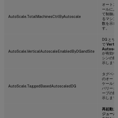
オートス
ールによ
て制御さ
AutoScale.TotalMachinesCtrlByAutoscale
るマシン
数を示し
す。
DG とサ
で
Vertic
Autosca
AutoScale.VerticalAutoscaleEnabledByDGandSite
が有効な
シンの数
示します
タグベー
のオート
ケールデ
AutoScale.TaggedBasedAutoscaledDG
バリーグ
ープの数
示します
再起動ス
ジュール