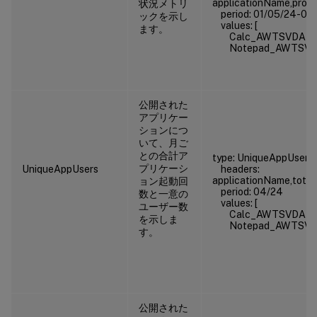
applicationName,proc
状況メトリ
period: 01/05/24-07
ックを示し
values: [
ます。
Calc_AWTSVDA-1907R
Notepad_AWTSVDA-1
公開された
アプリケー
ションにつ
いて、月ご
との合計ア
type: UniqueAppUsers
プリケーシ
UniqueAppUsers
headers:
applicationName,tota
ョン起動回
period: 04/24
数と一意の
values: [
ユーザー数
Calc_AWTSVDA-190
を示しま
Notepad_AWTSVDA-
す。
公開された