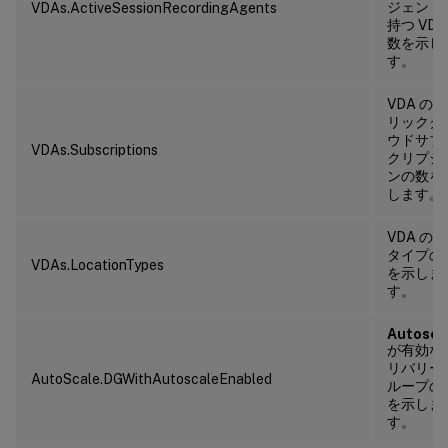
ジェント
VDAs.ActiveSessionRecordingAgents
持つ VDA
数を示し
す。
VDA の
リックク
ウドサブ
VDAs.Subscriptions
クリプシ
ンの数を
します。
VDA の
タイプの
VDAs.LocationTypes
を示しま
す。
Autosca
が有効な
リバリー
AutoScale.DGWithAutoscaleEnabled
ループの
を示しま
す。