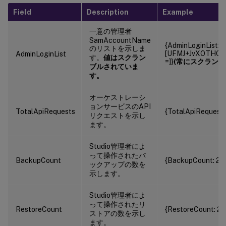
Field
Description
Example
一意の管理者
SamAccountName
{AdminLoginList:
のリストを示しま
[UFMJ+JvXOTHO
AdminLoginList
す。
値はスクラン
=]}
(常にスクランブ
ブルされていま
す。
オーケストレーシ
ョンサービスのAPI
TotalApiRequests
{TotalApiRequests
リクエストを示し
ます。
Studio管理者によ
って操作されたバ
BackupCount
{BackupCount: 20
ックアップの数を
示します。
Studio管理者によ
って操作されたリ
RestoreCount
{RestoreCount: 20
ストアの数を示し
ます。