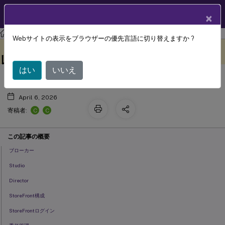
製品ドキュメン
JA
×
ト
Citrix Virtual Apps and Desktops
7 2511
Webサイトの表示をブラウザーの優先言語に切り替えますか ?
™
Citrix Virtual Apps and Desktops
テ
このコンテンツは動的に機械
フィードバックを提供する
翻訳されています。
レメトリデータ要素
はい
いいえ
April 6, 2026
C
C
寄稿者:
この記事の概要
ブローカー
Studio
Director
StoreFront構成
StoreFrontログイン