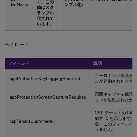
す。
この
dvcName
ンブル化)
値はスク
ランブル
化されて
います。
ペイロード
フィールド
説明
キーロギング保護が
appProtectionKeyLoggingRequired
ンが起動されたかど
画面キャプチャ保護
appProtectionScreenCaptureRequired
ョンが起動されたか
CSP テナントの Citr
顧客 ID を示します
cspTenantCustomerId
合、このフィールド
りません。