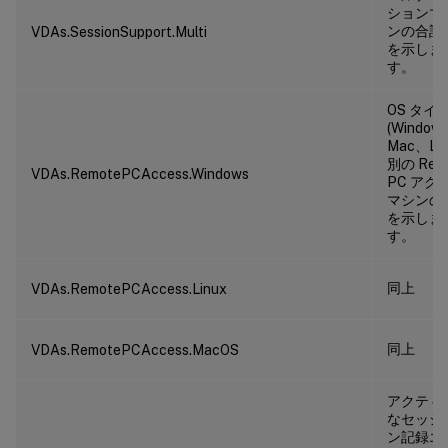
ションマ
ンの合計
VDAs.SessionSupport.Multi
を示しま
す。
OS タイ
(Window
Mac、Lin
別の Rem
VDAs.RemotePCAccess.Windows
PC アク
マシンの
を示しま
す。
同上
VDAs.RemotePCAccess.Linux
同上
VDAs.RemotePCAccess.MacOS
アクティ
なセッシ
ン記録エ