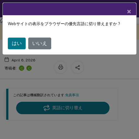
製品ドキュメン
JA
×
ト
Citrix Virtual Apps and Desktops
7 2511
Webサイトの表示をブラウザーの優先言語に切り替えますか ?
トラブルシューティング
このコンテンツは動的に機械
フィードバックを提供する
翻訳されています。
はい
いいえ
April 6, 2026
C
C
寄稿者:
この記事は機械翻訳されています.
免責事項
英語に切り替え
トラブルシューティング