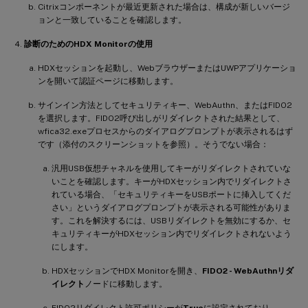
Citrixコンポーネントが最近更新された場合は、構成が新しいバージ
ョンと一致していることを確認します。
診断のためのHDX Monitorの使用
HDXセッションを起動し、WebブラウザーまたはUWPアプリケーショ
ンを開いて認証ページに移動します。
サインイン方法としてセキュリティキー、WebAuthn、またはFIDO2
を選択します。FIDO2呼び出しがリダイレクトされた結果として、
wfica32.exeプロセスからのダイアログプロンプトが表示されるはず
です（添付のスクリーンショットを参照）。そうでない場合：
汎用USB仮想チャネルを使用してキーがリダイレクトされていな
いことを確認します。キーがHDXセッション内でリダイレクトさ
れている場合、「セキュリティキーをUSBポートに挿入してくだ
さい」というダイアログプロンプトが表示される可能性がありま
す。これを解決するには、USBリダイレクトを無効にするか、セ
キュリティキーがHDXセッション内でリダイレクトされないよう
にします。
HDXセッションでHDX Monitorを開き、
FIDO2 - WebAuthnリダ
イレクト
ノードに移動します。
FIDO2リダイレクト許可ポリシーが
True
に設定されており、