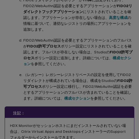
FIDO2/WebAuthn認証を必要とするアプリケーションが
FIDO2リ
ダイレクトフックアプリケーション
にリストされていることを確
認します。アプリケーションが存在しない場合は、
高度な構成
の
情報に基づいて、適切なレジストリの場所にアプリケーションを
追加します。
FIDO2/WebAuthn認証を必要とするアプリケーションのフルパス
が
FIDO2許可プロセス
ポリシー設定にリストされていることを確
認します。フルパスが存在しない場合は、Studioの
FIDO2許可プ
ロセス
ポリシー設定に追加します。詳細については、
構成セクシ
ョン
を参照してください。
（レガシー）レガシーレジストリベースの設定を使用してFIDO2
リダイレクトが構成されている場合は、構成をStudioの
FIDO2許
可プロセス
ポリシー設定に移行し、FIDO2/WebAuthn認証を必要
とするアプリケーションのフルパスが含まれていることを確認し
ます。詳細については、
構成セクション
を参照してください。
注記：
HDX Monitorがセッションホストにまだインストールされていない場
合は、Citrix Virtual Apps and DesktopsインストーラーのSupport
フォルダーからインストールできます。