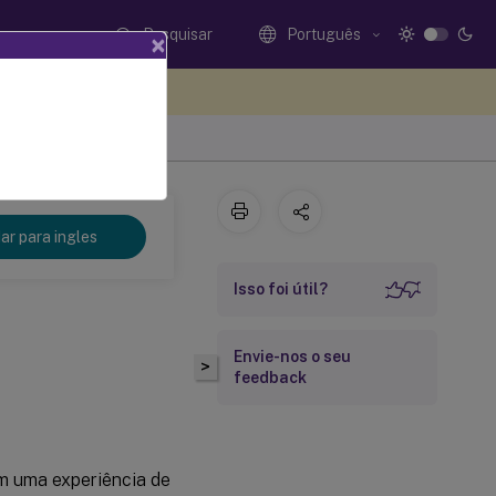
Pesquisar
Português
×
eedback aqui
r para ingles
Isso foi útil?
Envie-nos o seu
>
feedback
m uma experiência de