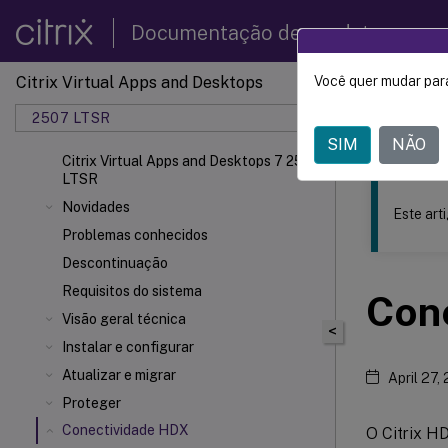
Documentação de produtos
Citrix Virtual Apps and Desktops
Você quer mudar para
Este conteúdo
2507 LTSR
Citrix 
SIM
NÃO
Citrix Virtual Apps and Desktops 7 2507
LTSR
Novidades
Este art
Problemas conhecidos
Descontinuação
Requisitos do sistema
Con
Visão geral técnica
<
Instalar e configurar
Atualizar e migrar
April 27,
Proteger
Conectividade HDX
O Citrix H