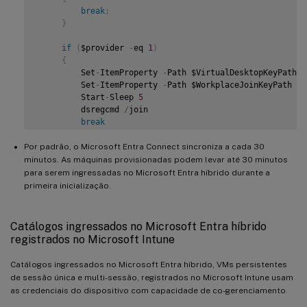
break
;
}
if
(
$provider 
-
eq 
1
)
{
         Set
-
ItemProperty 
-
Path $VirtualDesktopKeyPath 
-
         Set
-
ItemProperty 
-
Path $WorkplaceJoinKeyPath 
-
N
         Start
-
Sleep 
5
         dsregcmd 
/
join

break
}
Por padrão, o Microsoft Entra Connect sincroniza a cada 30
}
minutos. As máquinas provisionadas podem levar até 30 minutos
   Start
-
Sleep 
1
para serem ingressadas no Microsoft Entra híbrido durante a
}
primeira inicialização.
Catálogos ingressados no Microsoft Entra híbrido
registrados no Microsoft Intune
Catálogos ingressados no Microsoft Entra híbrido, VMs persistentes
de sessão única e multi-sessão, registrados no Microsoft Intune usam
as credenciais do dispositivo com capacidade de co-gerenciamento.