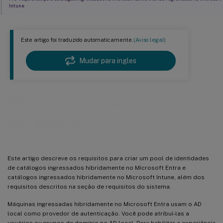
Intune
Requisitos para catálogos híbridos do Microsoft Entra unidos e registrados no Microsoft
Intune
Este artigo foi traduzido automaticamente.
(Aviso legal)
Limitações para catálogos híbridos do Microsoft Entra unidos e registrados no Microsoft
Intune
Mudar para ingles
Onde ir em seguida
Microsoft Entra ingressado
hibridamente
Este artigo descreve os requisitos para criar um pool de identidades
de catálogos ingressados hibridamente no Microsoft Entra e
catálogos ingressados hibridamente no Microsoft Intune, além dos
requisitos descritos na seção de requisitos do sistema.
Máquinas ingressadas hibridamente no Microsoft Entra usam o AD
local como provedor de autenticação. Você pode atribuí-las a
usuários ou grupos de domínio no AD local. Para habilitar a experiência