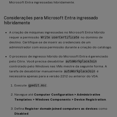
Microsoft Entra ingressadas hibridamente.
Considerações para Microsoft Entra ingressado
hibridamente
A criação de máquinas ingressadas no Microsoft Entra híbrido
requer a permissão
Write userCertificate
no domínio de
destino. Certifique-se de inserir as credenciais de um
administrador com essa permissão durante a criação do catálogo.
O processo de ingresso híbrido do Microsoft Entra é gerenciado
pelo Citrix. Você precisa desabilitar
autoWorkplaceJoin
controlado pelo Windows nas VMs mestre da seguinte forma. A
tarefa de desabilitar manualmente
autoWorkplaceJoin
é
necessária apenas para a versão 2212 ou anterior do VDA.
Execute
gpedit.msc
.
Navegue até
Computer Configuration > Administrative
Templates > Windows Components > Device Registration
.
Defina
Register domain joined computers as devices
como
Disabled
.