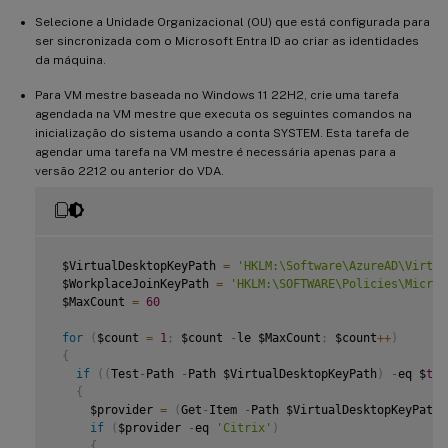
Selecione a Unidade Organizacional (OU) que está configurada para
ser sincronizada com o Microsoft Entra ID ao criar as identidades
da máquina.
Para VM mestre baseada no Windows 11 22H2, crie uma tarefa
agendada na VM mestre que executa os seguintes comandos na
inicialização do sistema usando a conta SYSTEM. Esta tarefa de
agendar uma tarefa na VM mestre é necessária apenas para a
versão 2212 ou anterior do VDA.
 $VirtualDesktopKeyPath 
=
'HKLM:\Software\AzureAD\Virtua
 $WorkplaceJoinKeyPath 
=
'HKLM:\SOFTWARE\Policies\Micros
 $MaxCount 
=
60
for
(
$count 
=
1
;
 $count 
-
le $MaxCount
;
 $count
++
)
{
if
(
(
Test
-
Path 
-
Path $VirtualDesktopKeyPath
)
-
eq $
tru
{
     $provider 
=
(
Get
-
Item 
-
Path $VirtualDesktopKeyPath
)
if
(
$provider 
-
eq 
'Citrix'
)
{