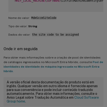
HKEY_LOCAL_MACHINE
\
SOFTWARE
\Citrix\MachineIdentityServi
Nome do valor:
MdmSccmSiteCode
Tipo de valor:
String
Dados do valor:
the site code to be assigned
Onde ir em seguida
Para obter mais informações sobre a criação de pool de identidades
de catálogos ingressados no Microsoft Entra híbrido, consulte
Pool de
identidades de identidade de máquina ingressada no Microsoft Entra
híbrido
.
A versão oficial desta documentação do produto está em
inglês. Qualquer versão em outro idioma é fornecida apenas
para sua conveniência e pode incluir conteúdo traduzido
automaticamente. Para obter mais informações, consulte o
Aviso Legal sobre Tradução Automática em
Cloud Software
Group home
.