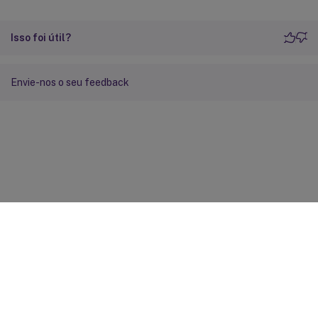
Isso foi útil?
Envie-nos o seu feedback
Feedback do site
Suas escolhas de privacidade
Privacidade e termos legais
Preferências de cookies
docs.cloud.com
© 1999-
2026
Cloud Software Group, Inc. All rights reserved.