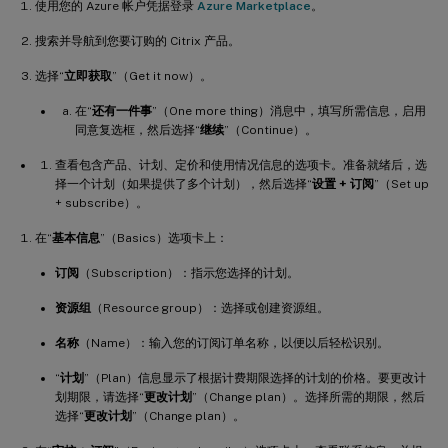
使用您的 Azure 帐户凭据登录
Azure Marketplace
。
搜索并导航到您要订购的 Citrix 产品。
选择“
立即获取
”（Get it now）。
在“
还有一件事
”（One more thing）消息中，填写所需信息，启用
同意复选框，然后选择“
继续
”（Continue）。
查看包含产品、计划、定价和使用情况信息的选项卡。准备就绪后，选
择一个计划（如果提供了多个计划），然后选择“
设置 + 订阅
”（Set up
+ subscribe）。
在“
基本信息
”（Basics）选项卡上：
订阅
（Subscription）：指示您选择的计划。
资源组
（Resource group）：选择或创建资源组。
名称
（Name）：输入您的订阅订单名称，以便以后轻松识别。
“
计划
”（Plan）信息显示了根据计费期限选择的计划的价格。要更改计
划期限，请选择“
更改计划
”（Change plan）。选择所需的期限，然后
选择“
更改计划
”（Change plan）。