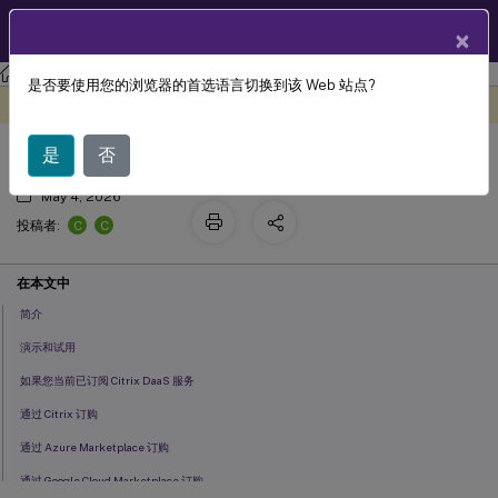
ZH
产品文档
×
Citrix DaaS
是否要使用您的浏览器的首选语言切换到该 Web 站点?
™
注册 Citrix DaaS
此内容已经过机器动态翻译。
在此处提供反馈
是
否
May 4, 2026
C
C
投稿者:
在本文中
简介
演示和试用
如果您当前已订阅 Citrix DaaS 服务
通过 Citrix 订购
通过 Azure Marketplace 订购
通过 Google Cloud Marketplace 订购