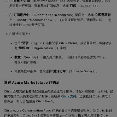
在“
审核 + 订阅
”（Review + subscribe）选项卡上，查看联系信息，并根
据需要进行更新。查看基本订阅信息。选择“
订阅
”（Subscribe）。
在“
订阅进行中
”（Subscription in progress）页面上，选择“
立即配置帐
户
”（Configure account now）。（如果按钮被禁用，请稍等片刻。）您
将被带到 Citrix 激活页面。
在激活页面上：
使用“
登录
”（Sign in）链接登录 Citrix Cloud。成功登录后，将自动填
充“
组织 ID
”（Organization ID）字段。
数量
（Quantity）：输入用户数量。（初始订单必须至少为 25 个。）
将显示估计价格。
同意条款和条件，然后选择“
激活订单
”（Activate Order）。
通过 Azure Marketplace 订购后
Citrix 会在您的服务预配完成后向您发送电子邮件。预配可能需要一段时间。如
果您在第二天仍未收到电子邮件，请联系
Citrix 支持
。当您收到 Citrix 的电子
邮件后，即可开始使用 Citrix DaaS。
Citrix Azure Consumption Fund 订单的履行不需要很长时间。当 Citrix 收到
订单通知时，Citrix DaaS 控制台中将显示一个横幅，指示将为您准备 Citrix