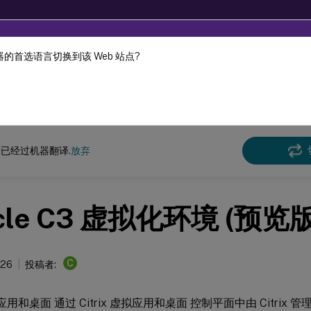
的首选语言切换到该 Web 站点?
机器动态翻译。
在此
Virtual Apps and Desktops
7 2511
已经过机器翻译.
放弃
cle C3 虚拟化环境 (预览版
C
026
投稿者:
虚拟应用和桌面 通过 Citrix 虚拟应用和桌面 控制平面中由 Citrix 管理