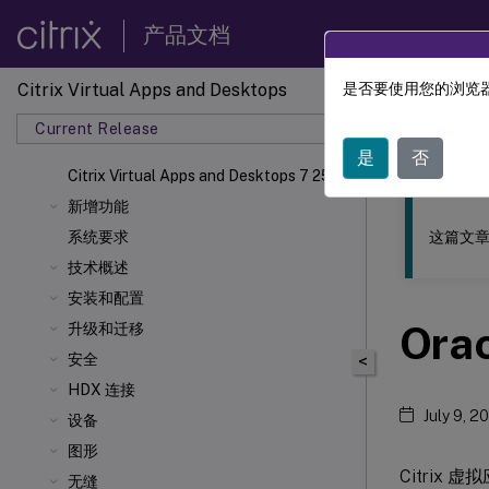
产品文档
Citrix Virtual Apps and Desktops
是否要使用您的浏览器
此内容已经过
Current Release
Citrix 
是
否
Citrix Virtual Apps
and Desktops 7 2511
新增功能
这篇文章
系统要求
技术概述
安装和配置
Ora
升级和迁移
安全
<
HDX 连接
July 9, 2
设备
图形
Citrix 
无缝