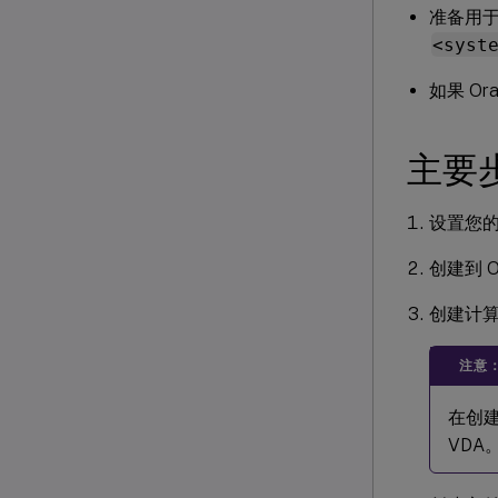
准备用于 
<syst
如果 O
主要
设置您的 
创建到 O
创建计
注意
在创建
VDA