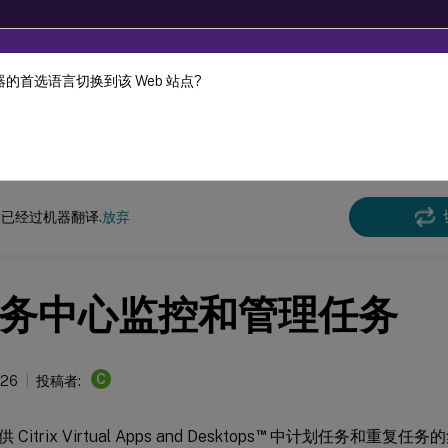
的首选语言切换到该 Web 站点?
机器动态翻译。
在此
Virtual Apps and Desktops
7 2511
已经过机器翻译.
放弃
务中心监控和管理任务
C
026
投稿者:
™
 Citrix Virtual Apps and Desktops
中计划任务和重复任务的