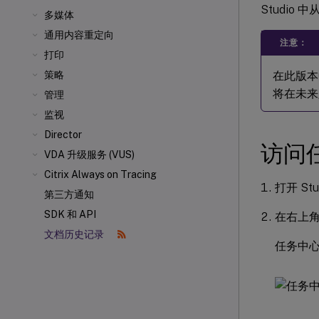
Studi
多媒体
通用内容重定向
注意：
打印
在此版本中
策略
将在未来
管理
监视
Director
访问
VDA 升级服务 (VUS)
Citrix Always on Tracing
打开 St
第三方通知
SDK 和 API
在右上角
文档历史记录
任务中