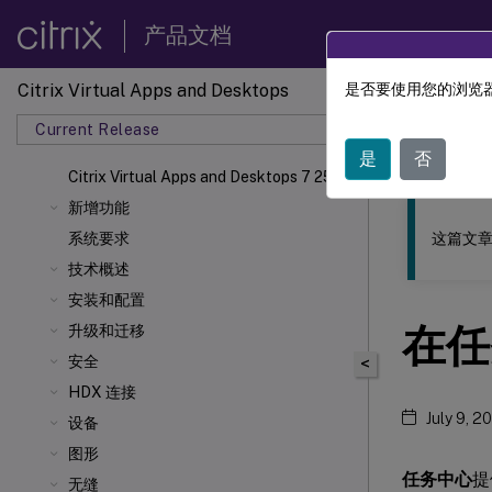
产品文档
Citrix Virtual Apps and Desktops
是否要使用您的浏览器
此内容已经过
Current Release
Citrix 
是
否
Citrix Virtual Apps
and Desktops 7 2511
新增功能
这篇文章
系统要求
技术概述
安装和配置
在任
升级和迁移
安全
<
HDX 连接
July 9, 2
设备
图形
任务中心
提供
无缝