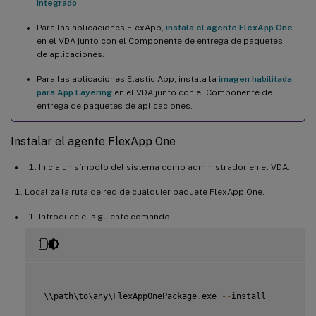
integrado
.
Para las aplicaciones FlexApp,
instala el agente FlexApp One
en el VDA junto con el Componente de entrega de paquetes
de aplicaciones.
Para las aplicaciones Elastic App, instala la
imagen habilitada
para App Layering
en el VDA junto con el Componente de
entrega de paquetes de aplicaciones.
Instalar el agente FlexApp One
Inicia un símbolo del sistema como administrador en el VDA.
Localiza la ruta de red de cualquier paquete FlexApp One.
Introduce el siguiente comando:
 \\path\to\any\FlexAppOnePackage
.
exe 
--
install
