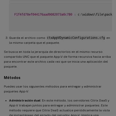
F1f4fd78ef044176aad9082073a0c780
:
 c
:
\widows\file\packag
Guarda el archivo como
ctxAppVDynamicConfigurations.cfg
en
la misma carpeta que el paquete.
Se busca en toda la jerarquía de directorios en el mismo recurso
compartido UNC que el paquete App-V de forma recursiva hacia arriba
para encontrar este archivo cada vez que se inicia una aplicación del
paquete.
Métodos
Puedes usar los siguientes métodos para entregar y administrar
paquetes App-V:
Administración dual
: En este método, los servidores Citrix DaaS y
App-V trabajan juntos para entregar y administrar paquetes. Este
método requiere que Citrix DaaS actualice periódicamente la vista
de instantáneas del estado del servidor App-V. Implica una