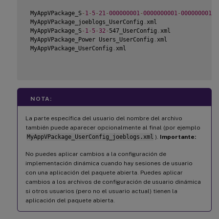
 MyAppVPackage_S
-
1
-
5
-
21
-
000000001
-
0000000001
-
000000001
-
0
 MyAppVPackage_joeblogs_UserConfig
.
xml

 MyAppVPackage_S
-
1
-
5
-
32
-
547_UserConfig
.
xml

 MyAppVPackage_Power Users_UserConfig
.
xml

 MyAppVPackage_UserConfig
.
xml

NOTA:
La parte específica del usuario del nombre del archivo
también puede aparecer opcionalmente al final (por ejemplo
MyAppVPackage_UserConfig_joeblogs.xml
).
Importante:
No puedes aplicar cambios a la configuración de
implementación dinámica cuando hay sesiones de usuario
con una aplicación del paquete abierta. Puedes aplicar
cambios a los archivos de configuración de usuario dinámica
si otros usuarios (pero no el usuario actual) tienen la
aplicación del paquete abierta.