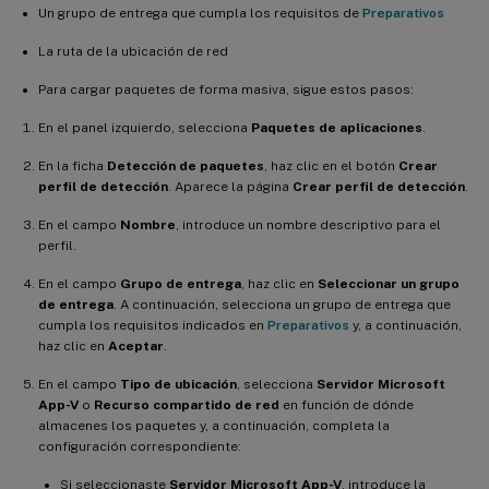
Un grupo de entrega que cumpla los requisitos de
Preparativos
La ruta de la ubicación de red
Para cargar paquetes de forma masiva, sigue estos pasos:
En el panel izquierdo, selecciona
Paquetes de aplicaciones
.
En la ficha
Detección de paquetes
, haz clic en el botón
Crear
perfil de detección
. Aparece la página
Crear perfil de detección
.
En el campo
Nombre
, introduce un nombre descriptivo para el
perfil.
En el campo
Grupo de entrega
, haz clic en
Seleccionar un grupo
de entrega
. A continuación, selecciona un grupo de entrega que
cumpla los requisitos indicados en
Preparativos
y, a continuación,
haz clic en
Aceptar
.
En el campo
Tipo de ubicación
, selecciona
Servidor Microsoft
App-V
o
Recurso compartido de red
en función de dónde
almacenes los paquetes y, a continuación, completa la
configuración correspondiente:
Si seleccionaste
Servidor Microsoft App-V
, introduce la