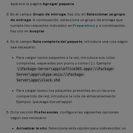
Aparece la página
Agregar paquete
.
En el campo
Grupo de entrega
, haz clic en
Seleccionar un grupo
de entrega
. A continuación, selecciona un grupo de entrega que
cumpla los requisitos indicados en
Preparativos
y, a continuación,
haz clic en
Aceptar
.
En el campo
Ruta completa del paquete
, introduce una ruta según
sea necesario:
Para cargar varios paquetes a la vez, introduce sus rutas
completas, separadas por punto y coma (
;
). Ejemplo:
\\Package-Server\apps\office365.appv;\\Package-
Server\apps\skype.msix;\\Package-
Server\apps\slack.vhd
Para cargar todos los paquetes presentes en un recurso
compartido de red, introduce la ruta de almacenamiento.
Ejemplo: \package-Server\apps\
En la sección
Preferencias
, configura las siguientes opciones
según sea necesario:
Actualizar in situ
: Selecciona esta opción para sobrescribir un