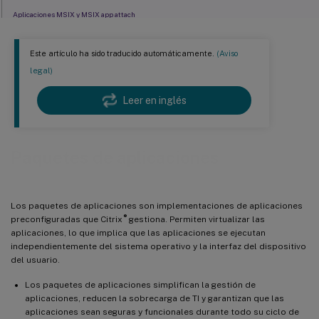
Aplicaciones MSIX y MSIX app attach
Aplicaciones FlexApp
Este artículo ha sido traducido automáticamente.
(Aviso
Aplicaciones Elastic App
legal)
Implementar y entregar paquetes de aplicaciones
Leer en inglés
Requisitos previos
Entregar aplicaciones empaquetadas
Prácticas recomendadas
Paquetes de aplicaciones
Avanzado
Automatizar la publicación de aplicaciones empaquetadas
Los paquetes de aplicaciones son implementaciones de aplicaciones
®
Limitar la visibilidad de las aplicaciones
preconfiguradas que Citrix
gestiona. Permiten virtualizar las
aplicaciones, lo que implica que las aplicaciones se ejecutan
Migrar de la infraestructura completa de App-V al flujo de trabajo de administrador único
independientemente del sistema operativo y la interfaz del dispositivo
del usuario.
Ventajas del modelo de administrador único
Los paquetes de aplicaciones simplifican la gestión de
Flujo de trabajo de migración
aplicaciones, reducen la sobrecarga de TI y garantizan que las
aplicaciones sean seguras y funcionales durante todo su ciclo de
Soluciona problemas de las aplicaciones App-V (modelo de administración única)