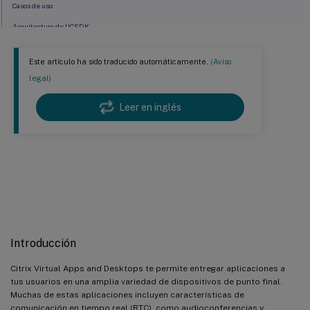
Casos de uso
Arquitectura de UCSDK
Requisitos del sistema
Este artículo ha sido traducido automáticamente.
(Aviso
Versiones totalmente compatibles
legal)
Configuración
Leer en inglés
Versiones y matriz de características
Soporte actual del proveedor
Solución de problemas
Optimización del SDK de
Problemas conocidos y limitaciones
Comunicaciones Unificadas
Introducción
Citrix Virtual Apps and Desktops te permite entregar aplicaciones a
tus usuarios en una amplia variedad de dispositivos de punto final.
Muchas de estas aplicaciones incluyen características de
comunicación en tiempo real (RTC), como audioconferencias y