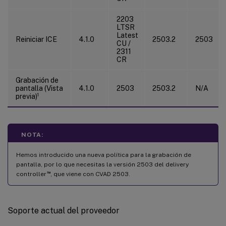
2203
LTSR
Latest
Reiniciar ICE
4.1.0
2503.2
2503
CU /
2311
CR
Grabación de
pantalla (Vista
4.1.0
2503
2503.2
N/A
previa)¹
NOTA:
Hemos introducido una nueva política para la grabación de
pantalla, por lo que necesitas la versión 2503 del delivery
™
controller
, que viene con CVAD 2503.
Soporte actual del proveedor