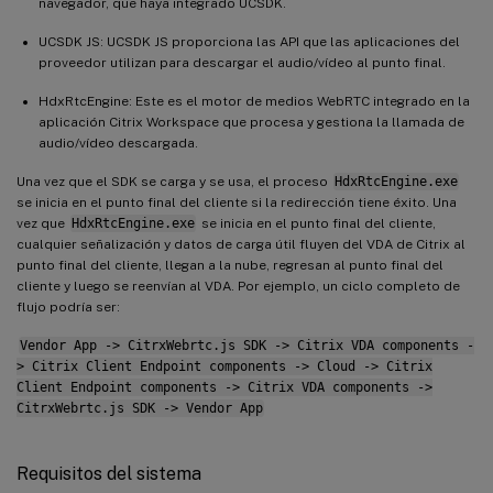
navegador, que haya integrado UCSDK.
UCSDK JS: UCSDK JS proporciona las API que las aplicaciones del
proveedor utilizan para descargar el audio/vídeo al punto final.
HdxRtcEngine: Este es el motor de medios WebRTC integrado en la
aplicación Citrix Workspace que procesa y gestiona la llamada de
audio/vídeo descargada.
Una vez que el SDK se carga y se usa, el proceso
HdxRtcEngine.exe
se inicia en el punto final del cliente si la redirección tiene éxito. Una
vez que
HdxRtcEngine.exe
se inicia en el punto final del cliente,
cualquier señalización y datos de carga útil fluyen del VDA de Citrix al
punto final del cliente, llegan a la nube, regresan al punto final del
cliente y luego se reenvían al VDA. Por ejemplo, un ciclo completo de
flujo podría ser:
Vendor App -> CitrxWebrtc.js SDK -> Citrix VDA components -
> Citrix Client Endpoint components -> Cloud -> Citrix
Client Endpoint components -> Citrix VDA components ->
CitrxWebrtc.js SDK -> Vendor App
Requisitos del sistema