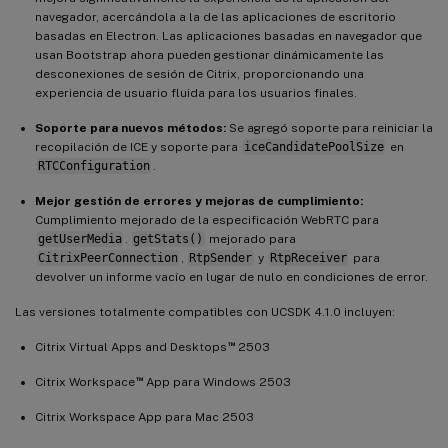
navegador, acercándola a la de las aplicaciones de escritorio
basadas en Electron. Las aplicaciones basadas en navegador que
usan Bootstrap ahora pueden gestionar dinámicamente las
desconexiones de sesión de Citrix, proporcionando una
experiencia de usuario fluida para los usuarios finales.
Soporte para nuevos métodos:
Se agregó soporte para reiniciar la
recopilación de ICE y soporte para
iceCandidatePoolSize
en
RTCConfiguration
.
Mejor gestión de errores y mejoras de cumplimiento:
Cumplimiento mejorado de la especificación WebRTC para
getUserMedia
.
getStats()
mejorado para
CitrixPeerConnection
,
RtpSender
y
RtpReceiver
para
devolver un informe vacío en lugar de nulo en condiciones de error.
Las versiones totalmente compatibles con UCSDK 4.1.0 incluyen:
™
Citrix Virtual Apps and Desktops
2503
™
Citrix Workspace
App para Windows 2503
Citrix Workspace App para Mac 2503