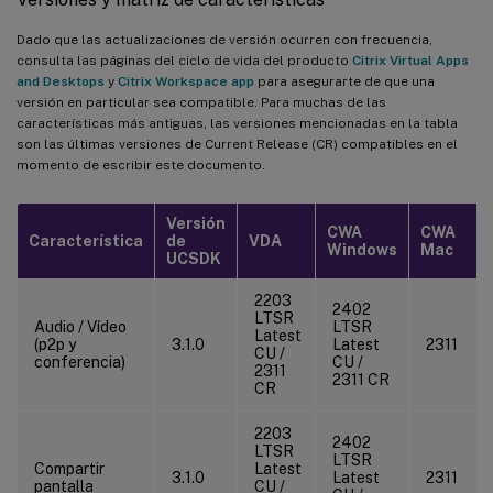
Dado que las actualizaciones de versión ocurren con frecuencia,
consulta las páginas del ciclo de vida del producto
Citrix Virtual Apps
and Desktops
y
Citrix Workspace app
para asegurarte de que una
versión en particular sea compatible. Para muchas de las
características más antiguas, las versiones mencionadas en la tabla
son las últimas versiones de Current Release (CR) compatibles en el
momento de escribir este documento.
Versión
CWA
CWA
Característica
de
VDA
Windows
Mac
UCSDK
2203
2402
LTSR
Audio / Vídeo
LTSR
Latest
(p2p y
3.1.0
Latest
2311
CU /
conferencia)
CU /
2311
2311 CR
CR
2203
2402
LTSR
LTSR
Compartir
Latest
3.1.0
Latest
2311
pantalla
CU /