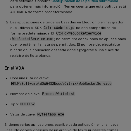
esté activada. Consulta
Configuración de la política multimedia
para obtener más información. Ten en cuenta que esta política está
ACTIVADA de forma predeterminada.
Las aplicaciones de terceros basadas en Electron o en navegador
que utilizan el SDK
CitrixWebrtc.js
no son compatibles de
forma predeterminada. El
CtxHdxWebSocketService
(
WebSocketService.exe
) no permitirá conexiones de aplicaciones
que no estén en la lista de permitidos. El nombre del ejecutable
binario de la aplicación deseada debe agregarse a una clave de
registro de lista blanca.
En el VDA
Crea una ruta de clave:
HKLM\Software\WOW6432Node\Citrix\WebSocketService
Nombre de clave:
ProcessWhitelist
Tipo:
MULTISZ
Valor de clave:
Mytestapp.exe
Si tienes varias aplicaciones, escribe cada aplicación en una nueva
línea. No copies y pegues de un archivo de texto ni insertes comas.