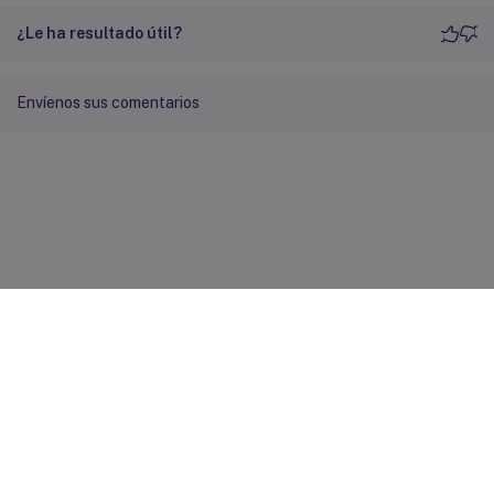
¿Le ha resultado útil?
Envíenos sus comentarios
Comentarios sobre el sitio
Sus opciones de privacidad
Condiciones legales y de
privacidad
Preferencias de cookies
docs.cloud.com
© 1999-
2026
Cloud Software Group, Inc. All rights reserved.