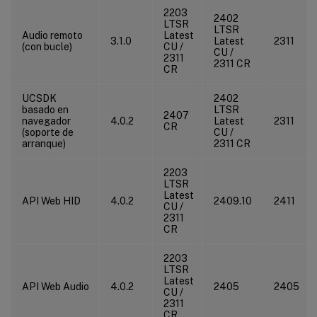
2203
2402
LTSR
LTSR
Audio remoto
Latest
3.1.0
Latest
2311
(con bucle)
CU /
CU /
2311
2311 CR
CR
UCSDK
2402
basado en
LTSR
2407
navegador
4.0.2
Latest
2311
CR
(soporte de
CU /
arranque)
2311 CR
2203
LTSR
Latest
API Web HID
4.0.2
2409.10
2411
CU /
2311
CR
2203
LTSR
Latest
API Web Audio
4.0.2
2405
2405
CU /
2311
CR