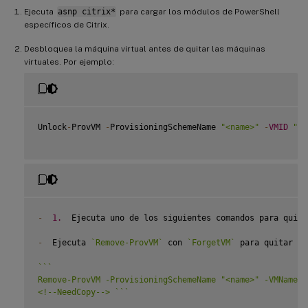
Ejecuta
asnp citrix*
para cargar los módulos de PowerShell
específicos de Citrix.
Desbloquea la máquina virtual antes de quitar las máquinas
virtuales. Por ejemplo:
Unlock
-
ProvVM 
-
ProvisioningSchemeName 
"<name>"
-
VMID
"<i
-
1.
  Ejecuta uno de los siguientes comandos para quita
-
  Ejecuta 
`
Remove-ProvVM
`
 con 
`
ForgetVM
`
 para quitar má
`
`
`
Remove-ProvVM -ProvisioningSchemeName "<name>" -VMName "
<!--NeedCopy--> 
`
`
`