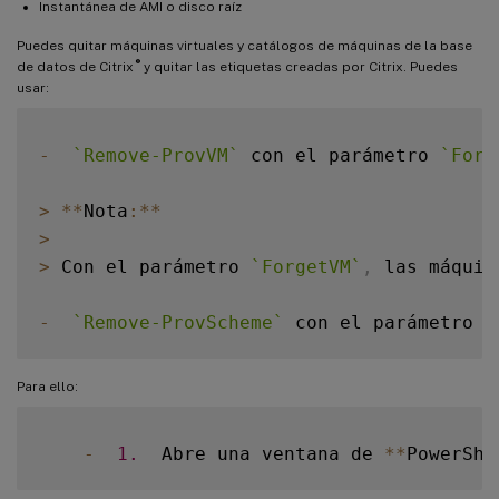
Instantánea de AMI o disco raíz
Puedes quitar máquinas virtuales y catálogos de máquinas de la base
®
de datos de Citrix
y quitar las etiquetas creadas por Citrix. Puedes
usar:
-
`
Remove-ProvVM
`
 con el parámetro 
`
Forg
>
**
Nota
:
**
>
>
 Con el parámetro 
`
ForgetVM
`
,
 las máquin
-
`
Remove-ProvScheme
`
 con el parámetro 
`
Para ello:
-
1.
  Abre una ventana de 
**
PowerShe