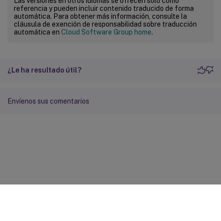
Las versiones en otros idiomas se ofrecen solo como
referencia y pueden incluir contenido traducido de forma
automática. Para obtener más información, consulte la
cláusula de exención de responsabilidad sobre traducción
automática en
Cloud Software Group home
.
¿Le ha resultado útil?
Envíenos sus comentarios