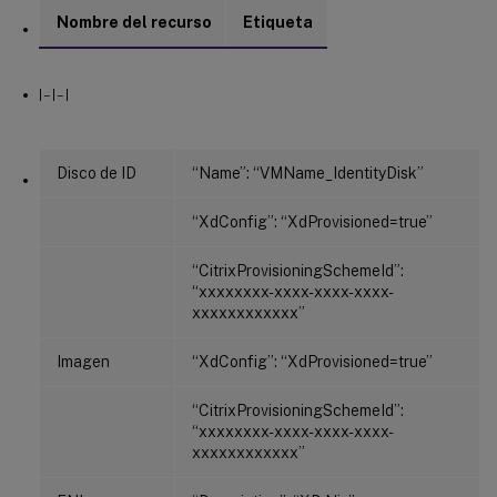
Nombre del recurso
Etiqueta
| – | – |
Disco de ID
“Name”: “VMName_IdentityDisk”
“XdConfig”: “XdProvisioned=true”
“CitrixProvisioningSchemeId”:
“xxxxxxxx-xxxx-xxxx-xxxx-
xxxxxxxxxxxx”
Imagen
“XdConfig”: “XdProvisioned=true”
“CitrixProvisioningSchemeId”:
“xxxxxxxx-xxxx-xxxx-xxxx-
xxxxxxxxxxxx”