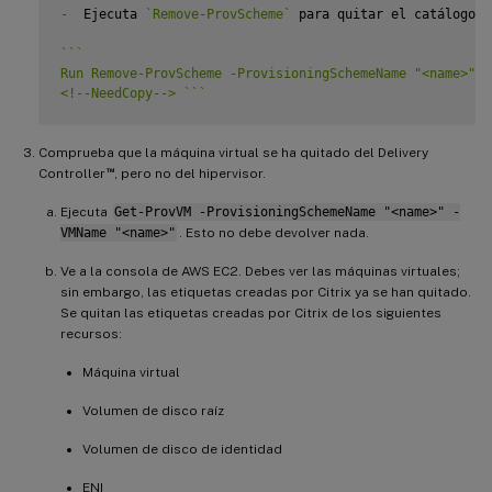
-
  Ejecuta 
`
Remove-ProvScheme
`
 para quitar el catálogo d
`
`
`
Run Remove-ProvScheme -ProvisioningSchemeName "<name>" -F
<!--NeedCopy--> 
`
`
`
Comprueba que la máquina virtual se ha quitado del Delivery
™
Controller
, pero no del hipervisor.
Ejecuta
Get-ProvVM -ProvisioningSchemeName "<name>" -
VMName "<name>"
. Esto no debe devolver nada.
Ve a la consola de AWS EC2. Debes ver las máquinas virtuales;
sin embargo, las etiquetas creadas por Citrix ya se han quitado.
Se quitan las etiquetas creadas por Citrix de los siguientes
recursos:
Máquina virtual
Volumen de disco raíz
Volumen de disco de identidad
ENI