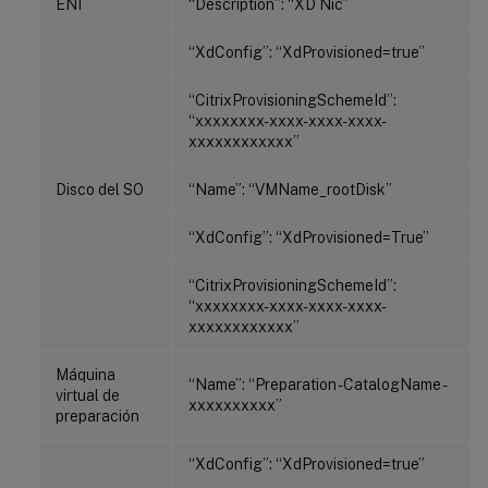
ENI
“Description”: “XD Nic”
“XdConfig”: “XdProvisioned=true”
“CitrixProvisioningSchemeId”:
“xxxxxxxx-xxxx-xxxx-xxxx-
xxxxxxxxxxxx”
Disco del SO
“Name”: “VMName_rootDisk”
“XdConfig”: “XdProvisioned=True”
“CitrixProvisioningSchemeId”:
“xxxxxxxx-xxxx-xxxx-xxxx-
xxxxxxxxxxxx”
Máquina
“Name”: “Preparation - CatalogName -
virtual de
xxxxxxxxxx”
preparación
“XdConfig”: “XdProvisioned=true”