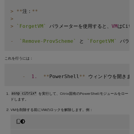
>
**
注：
**
>
>
`
ForgetVM
`
 パラメーターを使用すると、
VM
はCi
-
`
Remove-ProvScheme
`
 と 
`
ForgetVM
`
これを行うには：
-
1.
**
PowerShell
**
asnp citrix*
を実行して、Citrix固有のPowerShellモジュールをロー
ドします。
VMを削除する前にVMのロックを解除します。例：