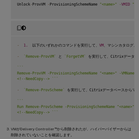
Unlock
-
ProvVM 
-
ProvisioningSchemeName 
"<name>"
-
VMID
"<i
-
1.
  以下のいずれかのコマンドを実行して、
VM
、マシンカタログ、お
-
`
Remove-ProvVM
`
 と 
`
ForgetVM
`
 を実行して、Citrixデータ
`
`
`
Remove-ProvVM -ProvisioningSchemeName "<name>" -VMName "
<!--NeedCopy--> 
`
`
`
-
`
Remove-ProvScheme
`
 を実行して、Citrixデータベースから
`
`
`
Run Remove-ProvScheme -ProvisioningSchemeName "<name>" -F
<!--NeedCopy--> 
`
`
`
™
VMがDelivery Controller
から削除されたが、ハイパーバイザーからは
削除されていないことを確認します。