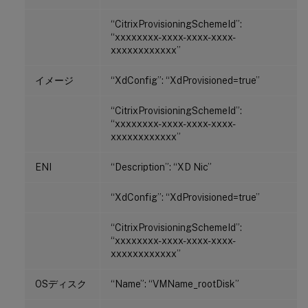
“CitrixProvisioningSchemeId”:
“xxxxxxxx-xxxx-xxxx-xxxx-
xxxxxxxxxxxx”
イメージ
“XdConfig”: “XdProvisioned=true”
“CitrixProvisioningSchemeId”:
“xxxxxxxx-xxxx-xxxx-xxxx-
xxxxxxxxxxxx”
ENI
“Description”: “XD Nic”
“XdConfig”: “XdProvisioned=true”
“CitrixProvisioningSchemeId”:
“xxxxxxxx-xxxx-xxxx-xxxx-
xxxxxxxxxxxx”
OSディスク
“Name”: “VMName_rootDisk”