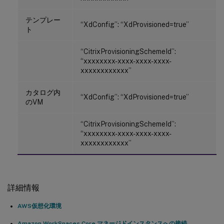
テンプレー
“XdConfig”: “XdProvisioned=true”
ト
“CitrixProvisioningSchemeId”:
“xxxxxxxx-xxxx-xxxx-xxxx-
xxxxxxxxxxxx”
カタログ内
“XdConfig”: “XdProvisioned=true”
のVM
“CitrixProvisioningSchemeId”:
“xxxxxxxx-xxxx-xxxx-xxxx-
xxxxxxxxxxxx”
詳細情報
AWS仮想化環境
Amazon WorkSpaces Core マネージドインスタンスへの接続