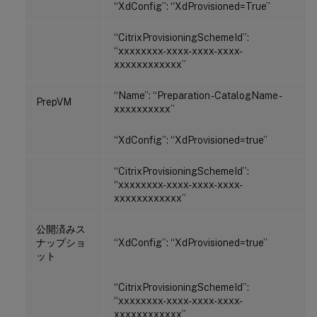
“XdConfig”: “XdProvisioned=True”
“CitrixProvisioningSchemeId”:
“xxxxxxxx-xxxx-xxxx-xxxx-
xxxxxxxxxxxx”
“Name”: “Preparation - CatalogName -
PrepVM
xxxxxxxxxx”
“XdConfig”: “XdProvisioned=true”
“CitrixProvisioningSchemeId”:
“xxxxxxxx-xxxx-xxxx-xxxx-
xxxxxxxxxxxx”
公開済みス
ナップショ
“XdConfig”: “XdProvisioned=true”
ット
“CitrixProvisioningSchemeId”:
“xxxxxxxx-xxxx-xxxx-xxxx-
xxxxxxxxxxxx”