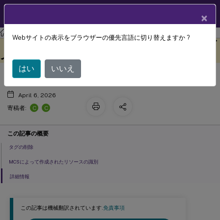
製品ドキュメン
JA
×
ト
Citrix Virtual Apps and Desktops
7 2511
Webサイトの表示をブラウザーの優先言語に切り替えますか ?
Amazon WorkSpaces Core マネージド
このコンテンツは動的に機械
フィードバックを提供する
翻訳されています。
インスタンスのカタログ管理
はい
いいえ
April 6, 2026
C
C
寄稿者:
この記事の概要
タグの削除
MCSによって作成されたリソースの識別
詳細情報
この記事は機械翻訳されています.
免責事項