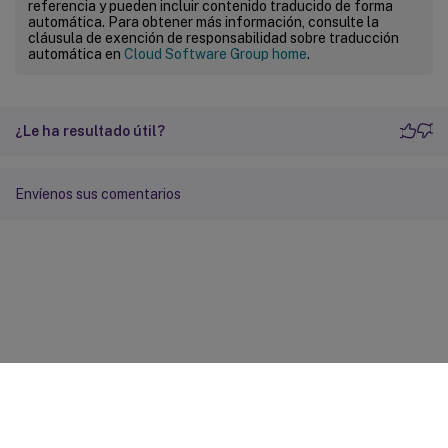
referencia y pueden incluir contenido traducido de forma
automática. Para obtener más información, consulte la
cláusula de exención de responsabilidad sobre traducción
automática en
Cloud Software Group home
.
¿Le ha resultado útil?
Envíenos sus comentarios