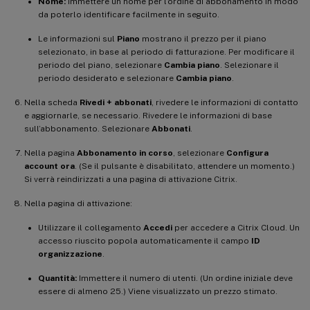
Nome:
Immettere un nome per l’ordine di abbonamento in modo
da poterlo identificare facilmente in seguito.
Le informazioni sul
Piano
mostrano il prezzo per il piano
selezionato, in base al periodo di fatturazione. Per modificare il
periodo del piano, selezionare
Cambia piano
. Selezionare il
periodo desiderato e selezionare
Cambia piano
.
Nella scheda
Rivedi + abbonati
, rivedere le informazioni di contatto
e aggiornarle, se necessario. Rivedere le informazioni di base
sull’abbonamento. Selezionare
Abbonati
.
Nella pagina
Abbonamento in corso
, selezionare
Configura
account ora
. (Se il pulsante è disabilitato, attendere un momento.)
Si verrà reindirizzati a una pagina di attivazione Citrix.
Nella pagina di attivazione:
Utilizzare il collegamento
Accedi
per accedere a Citrix Cloud. Un
accesso riuscito popola automaticamente il campo
ID
organizzazione
.
Quantità:
Immettere il numero di utenti. (Un ordine iniziale deve
essere di almeno 25.) Viene visualizzato un prezzo stimato.