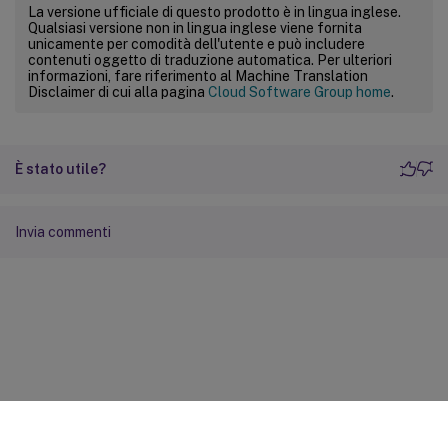
La versione ufficiale di questo prodotto è in lingua inglese.
Qualsiasi versione non in lingua inglese viene fornita
unicamente per comodità dell'utente e può includere
contenuti oggetto di traduzione automatica. Per ulteriori
informazioni, fare riferimento al Machine Translation
Disclaimer di cui alla pagina
Cloud Software Group home
.
È stato utile?
Invia commenti