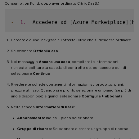
Consumption Fund, dopo aver ordinato Citrix DaaS.)
-
1.
  Accedere ad 
[
Azure Marketplace
]
(
ht
Cercare e quindi navigare all’offerta Citrix che si desidera ordinare.
Selezionare
Ottienilo ora
.
Nel messaggio
Ancora una cosa
, compilare le informazioni
richieste, abilitare la casella di controllo del consenso e quindi
selezionare
Continua
.
Rivedere le schede contenenti informazioni su prodotto, piani,
prezzi e utilizzo. Quando si è pronti, selezionare un piano (se più di
uno è disponibile) e quindi selezionare
Configura + abbonati
.
Nella scheda
Informazioni di base
:
Abbonamento:
Indica il piano selezionato.
Gruppo di risorse:
Selezionare o creare un gruppo di risorse.