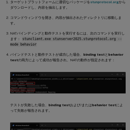
ターゲットプラットフォームに適切なパッケージを
stunprotocol.org
から
ダウンロードし、内容を抽出します。
コマンドウィンドウを開き、内容が抽出されたディレクトリに移動しま
す。
NATバインディングと動作テストを実行するには、次のコマンドを実行し
ます：
stunclient.exe stunserver2025.stunprotocol.org --
mode behavior
バインドテストと動作テストが成功した場合、
binding test
と
behavior
test
の両方によって成功が報告され、NATの動作が指定されます：
テストが失敗した場合、
binding test
および/または
behavior test
によ
って失敗が報告されます。