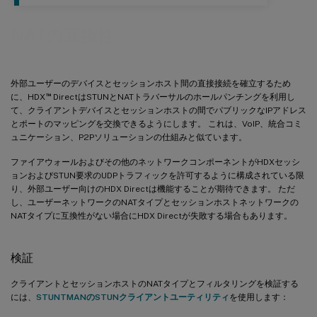
NATの互換性
外部ユーザーのデバイスとセッションホスト間の直接接続を確立するため
™
に、HDX
DirectはSTUNとNATトラバーサルのホールパンチングを利用し
て、クライアントデバイスとセッションホストの間でパブリックなIPアドレス
とポートのマッピングを交換できるようにします。 これは、VoIP、統合コミ
ュニケーション、P2Pソリューションの仕組みと似ています。
ファイアウォールおよびその他のネットワークコンポーネントがHDXセッシ
ョンおよびSTUN要求のUDPトラフィックを許可するように構成されている限
り、外部ユーザー向けのHDX Directは機能することが期待できます。 ただ
し、ユーザーネットワークのNATタイプとセッションホストネットワークの
NATタイプに互換性がない場合にHDX Directが失敗する場合もあります。
検証
クライアントとセッションホストのNATタイプとフィルタリングを検証する
には、
STUNTMANのSTUNクライアントユーティリティ
を使用します：