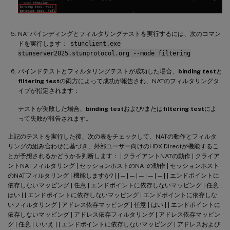
NATバインディングとフィルタリングテストを実行するには、次のコマン
ドを実行します：
stunclient.exe
stunserver2025.stunprotocol.org --mode filtering
バインドテストとフィルタリングテストが成功した場合、
binding test
と
filtering test
の両方によって成功が報告され、NATのフィルタリングタ
イプが指定されます：
テストが失敗した場合、
binding test
および/または
filtering test
によ
って失敗が報告されます。
上記のテストを実行した後、次の表をチェックして、NATの動作とフィルタ
リングの組み合わせに基づき、外部ユーザー向けのHDX Directが機能するこ
とが予想されるかどうかを判断します： | クライアントNATの動作 | クライア
ントNATフィルタリング | セッションホストのNATの動作 | セッションホスト
のNATフィルタリング | 機能しますか? | | — | — | — | — | — | | エンドポイントに
依存しないマッピング | 任意 | エンドポイントに依存しないマッピング | 任意 |
はい | | エンドポイントに依存しないマッピング | エンドポイントに依存しな
いフィルタリング | アドレス依存マッピング | 任意 | はい | | エンドポイントに
依存しないマッピング | アドレス依存フィルタリング | アドレス依存マッピン
グ | 任意 | いいえ | | エンドポイントに依存しないマッピング | アドレスおよび