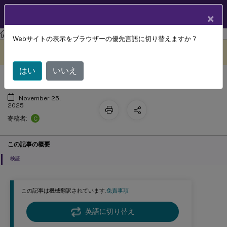
製品ドキュメン
JA
×
ト
Citrix Virtual Apps and Desktops
7 2511
Webサイトの表示をブラウザーの優先言語に切り替えますか ?
NATの互換性
このコンテンツは動的に機械
フィードバックを提供する
翻訳されています。
はい
いいえ
November 25,
2025
C
寄稿者:
この記事の概要
検証
この記事は機械翻訳されています.
免責事項
英語に切り替え