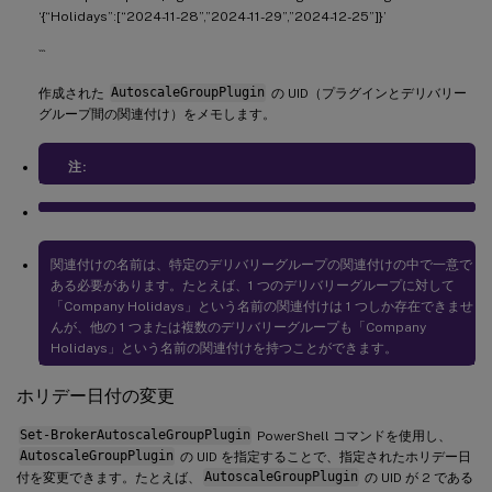
‘{“Holidays”:[“2024-11-28”,”2024-11-29”,”2024-12-25”]}’
```
作成された
AutoscaleGroupPlugin
の UID（プラグインとデリバリー
グループ間の関連付け）をメモします。
注:
関連付けの名前は、特定のデリバリーグループの関連付けの中で一意で
ある必要があります。たとえば、1 つのデリバリーグループに対して
「Company Holidays」という名前の関連付けは 1 つしか存在できませ
んが、他の 1 つまたは複数のデリバリーグループも「Company
Holidays」という名前の関連付けを持つことができます。
ホリデー日付の変更
Set-BrokerAutoscaleGroupPlugin
PowerShell コマンドを使用し、
AutoscaleGroupPlugin
の UID を指定することで、指定されたホリデー日
付を変更できます。たとえば、
AutoscaleGroupPlugin
の UID が 2 である