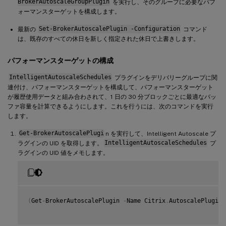
BrokerAutoscaleGroupPlugin
を実行し、そのグループに必要なパフ
ォーマンスターゲットを構成します。
最新の
Set-BrokerAutoscalePlugin -Configuration
コマンド
は、既存のすべての休日を新しく指定された休日で上書きします。
パフォーマンスターゲットの構成
IntelligentAutoscaleSchedules
プラグインをデリバリーグループに関
連付け、パフォーマンスターゲットを構成して、パフォーマンスターゲット
が履歴使用データと組み合わされて、1 日の 30 分ブロックごとに最適なバッ
ファ容量を計算できるようにします。これを行うには、次のコマンドを実行
します。
Get-BrokerAutoscalePlugi
n を実行して、Intelligent Autoscale プ
ラグインの UID を取得します。
IntelligentAutoscaleSchedules
プ
ラグインの UID 値をメモします。
(
Get
-
BrokerAutoscalePlugin 
-
Name Citrix
.
AutoscalePlugin
.