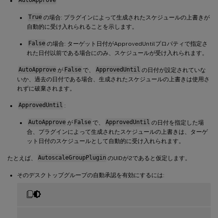
AutoApprove
True
の場合: プラグインによって生成されたスケジュールの上書きが
自動的に受け入れられることを示します。
False
の場合: ターゲット日付がApprovedUntilプロパティで指定さ
れた日付以前である場合にのみ、スケジュールが受け入れられます。
AutoApprove
が
False
で、
ApprovedUntil
の日付が設定されていな
いか、過去の日付である場合、生成されたスケジュールの上書きは使用さ
れずに破棄されます。
ApprovedUntil
:
AutoApprove
が
False
で、
ApprovedUntil
の日付を指定した場
合、プラグインによって生成されたスケジュールの上書きは、ターゲ
ット日付のスケジュールとして自動的に受け入れられます。
たとえば、
AutoscaleGroupPlugin
のUIDが2であると仮定します。
そのデスクトップグループの自動承認を有効にするには: