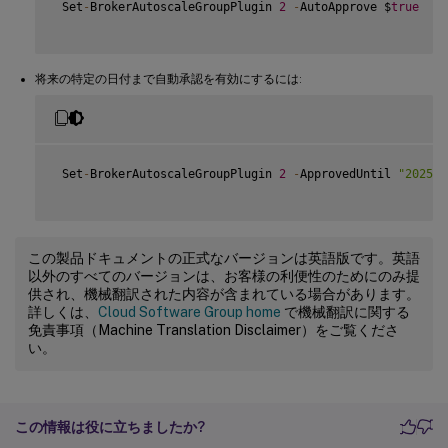
 Set
-
BrokerAutoscaleGroupPlugin 
2
-
AutoApprove $
true
将来の特定の日付まで自動承認を有効にするには:
 Set
-
BrokerAutoscaleGroupPlugin 
2
-
ApprovedUntil 
"2025-0
この製品ドキュメントの正式なバージョンは英語版です。英語
以外のすべてのバージョンは、お客様の利便性のためにのみ提
供され、機械翻訳された内容が含まれている場合があります。
詳しくは、
Cloud Software Group home
で機械翻訳に関する
免責事項（Machine Translation Disclaimer）をご覧くださ
い。
この情報は役に立ちましたか?