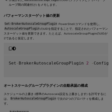
ループ間の関連付け) をメモします。
パフォーマンスターゲット値の更新
Set-BrokerAutoscaleGroupPlugin
PowerShellコマンドを使用し、
AutoscaleGroupPlugin
のUIDを指定することで、指定されたパフォーマン
スターゲット値を更新できます。たとえば、AutoscaleGroupPluginのUIDが
2であると仮定します。
Set
-
BrokerAutoscaleGroupPlugin 
2
-
Configu
オートスケールグループプラグインの自動承認の構成
スケジュールの上書き (標準のAutoscale設定を上書きします) を許可するに
は、
BrokerAutoscaleGroupPlugin
で次の2つのプロパティを構成しま
す。