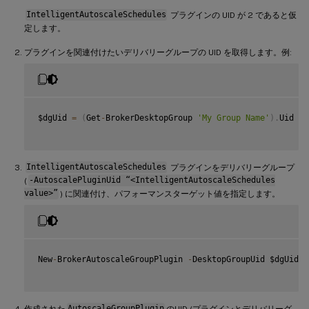
IntelligentAutoscaleSchedules
プラグインの UID が 2 であると仮
定します。
プラグインを関連付けたいデリバリーグループの UID を取得します。例:
$dgUid 
=
(
Get
-
BrokerDesktopGroup 
'My Group Name'
)
.
Uid

IntelligentAutoscaleSchedules
プラグインをデリバリーグループ
(
-AutoscalePluginUid “<IntelligentAutoscaleSchedules
value>”
) に関連付け、パフォーマンスターゲット値を指定します。
New
-
BrokerAutoscaleGroupPlugin 
-
DesktopGroupUid $dgUid 
-
作成された
AutoscaleGroupPlugin
のUID (プラグインとデリバリーグ