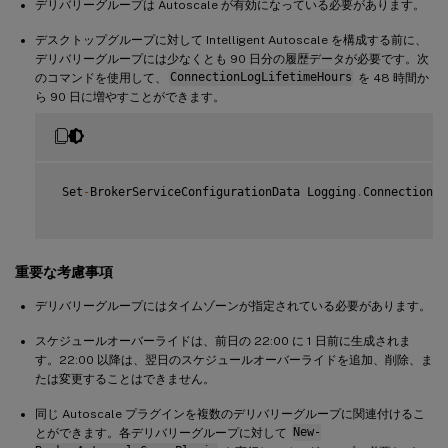
デリバリーグループは Autoscale が有効になっている必要があります。
デスクトップグループに対して Intelligent Autoscale を構成する前に、
デリバリーグループには少なくとも 90 日分の履歴データが必要です。次
のコマンドを使用して、
ConnectionLogLifetimeHours
を 48 時間か
ら 90 日に増やすことができます。
 Set
-
BrokerServiceConfigurationData Logging
.
ConnectionLo
重要な考慮事項
デリバリーグループにはタイムゾーンが指定されている必要があります。
スケジュールオーバーライドは、前日の 22:00 に 1 日前に生成されま
す。22:00 以降は、翌日のスケジュールオーバーライドを追加、削除、ま
たは変更することはできません。
同じ Autoscale プラグインを複数のデリバリーグループに関連付けるこ
とができます。各デリバリーグループに対して
New-