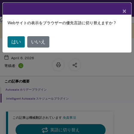
製品ドキュメン
JA
×
ト
Citrix Virtual Apps and Desktops
7 2511
Webサイトの表示をブラウザーの優先言語に切り替えますか ?
™
Autoscale
プラグイン
このコンテンツは動的に機械
フィードバックを提供する
翻訳されています。
はい
いいえ
April 6, 2026
C
寄稿者:
この記事の概要
Autoscale ホリデープラグイン
Intelligent Autoscale スケジュールプラグイン
この記事は機械翻訳されています.
免責事項
英語に切り替え