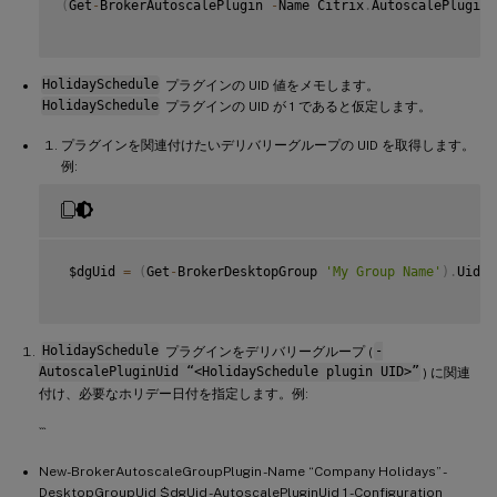
(
Get
-
BrokerAutoscalePlugin 
-
Name Citrix
.
AutoscalePlugin
.
HolidaySchedule
プラグインの UID 値をメモします。
HolidaySchedule
プラグインの UID が 1 であると仮定します。
プラグインを関連付けたいデリバリーグループの UID を取得します。
例:
 $dgUid 
=
(
Get
-
BrokerDesktopGroup 
'My Group Name'
)
.
Uid

HolidaySchedule
プラグインをデリバリーグループ (
-
AutoscalePluginUid “<HolidaySchedule plugin UID>”
) に関連
付け、必要なホリデー日付を指定します。例:
```
New-BrokerAutoscaleGroupPlugin -Name “Company Holidays” -
DesktopGroupUid $dgUid -AutoscalePluginUid 1 -Configuration