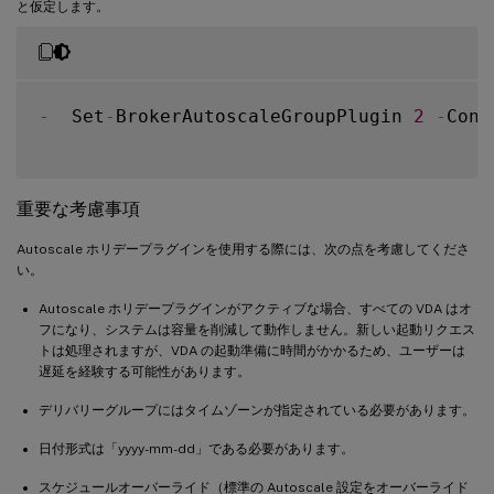
と仮定します。
-
  Set
-
BrokerAutoscaleGroupPlugin 
2
-
Conf
重要な考慮事項
Autoscale ホリデープラグインを使用する際には、次の点を考慮してくださ
い。
Autoscale ホリデープラグインがアクティブな場合、すべての VDA はオ
フになり、システムは容量を削減して動作しません。新しい起動リクエス
トは処理されますが、VDA の起動準備に時間がかかるため、ユーザーは
遅延を経験する可能性があります。
デリバリーグループにはタイムゾーンが指定されている必要があります。
日付形式は「yyyy-mm-dd」である必要があります。
スケジュールオーバーライド（標準の Autoscale 設定をオーバーライド