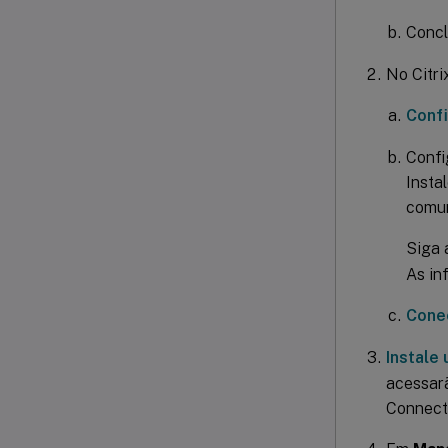
Conc
No Citri
Confi
Confi
Insta
comun
Siga 
As in
Conec
Instale 
acessar
Connecto