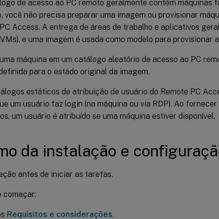
logo de acesso ao PC remoto geralmente contém máquinas fís
, você não precisa preparar uma imagem ou provisionar máqu
C Access. A entrega de áreas de trabalho e aplicativos ger
 (VMs), e uma imagem é usada como modelo para provisionar 
uma máquina em um catálogo aleatório de acesso ao PC remot
definida para o estado original da imagem.
álogos estáticos de atribuição de usuário do Remote PC Acce
ue um usuário faz login (na máquina ou via RDP). Ao fornecer 
vos, um usuário é atribuído se uma máquina estiver disponível.
o da instalação e configuraçã
eção antes de iniciar as tarefas.
e começar:
os
Requisitos e considerações
.