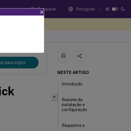
Pesquisar
Português
×
eedback aqui
r para ingles
NESTE ARTIGO
Introdução
ick
>
Resumo da
instalação e
configuração
Requisitos e
considerações