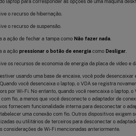
do laptop para corresponder às opções de uma máquina deskt
ive o recurso de hibernação.
ive o recurso de suspensão.
a a ação de fechar a tampa como
Não fazer nada
.
a a ação
pressionar o botão de energia
como
Desligar
.
ive os recursos de economia de energia da placa de vídeo e d
stiver usando uma base de encaixe, você pode desencaixar 
 Quando você desencaixa o laptop, o VDA se registra novame
rs por Wi-Fi. No entanto, quando você reencaixa o laptop, 
com fio, a menos que você desconecte o adaptador de conex
ivos fornecem funcionalidade interna para desconectar o ad
stabelecer uma conexão com fio. Outros dispositivos exigem 
izadas ou utilitários de terceiros para desconectar o adaptad
as considerações de Wi-Fi mencionadas anteriormente.