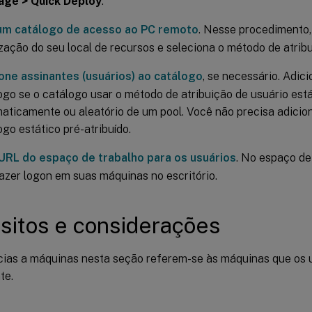
ge > Quick Deploy
:
um catálogo de acesso ao PC remoto
. Nesse procedimento,
ização do seu local de recursos e seleciona o método de atribu
one assinantes (usuários) ao catálogo
, se necessário. Adic
ogo se o catálogo usar o método de atribuição de usuário está
aticamente ou aleatório de um pool. Você não precisa adicio
ogo estático pré-atribuído.
 URL do espaço de trabalho para os usuários
. No espaço de
zer logon em suas máquinas no escritório.
sitos e considerações
cias a máquinas nesta seção referem-se às máquinas que os
te.