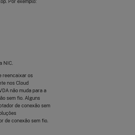
op. Por exemplo:
a NIC.
e reencaixar os
nte nos Cloud
o VDA não muda para a
ão sem fio. Alguns
aptador de conexão sem
soluções
or de conexão sem fio.