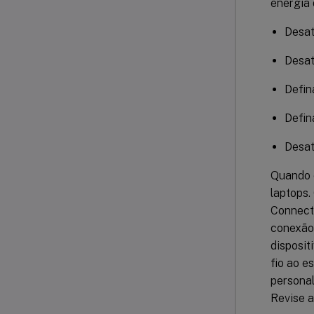
energia 
Desat
Desat
Defin
Defin
Desat
Quando e
laptops.
Connecto
conexão 
disposit
fio ao e
personal
Revise 