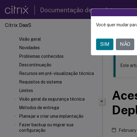
Documentação de produtos
Citrix DaaS
Você quer mudar para
Este conteúdo
Visão geral
Citrix 
SIM
NÃO
Novidades
Problemas conhecidos
Descontinuação
Este art
Recursos em pré-visualização técnica
Requisitos do sistema
Limites
Ace
Visão geral da segurança técnica
<
Dep
Métodos de entrega
Planejar e criar uma implantação
Fazer backup ou migrar sua
configuração
February