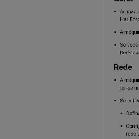
As máqu
Hat Ente
A máquin
Se você 
Desktops
Rede
A máqui
ter-se m
Se estiv
Defin
Confi
rede 