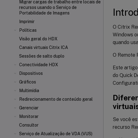
Migrar cargas de trabalho entre locais de
recursos usando o Serviço de
Intro
Portabilidade de Imagens
Imprimir
O Citrix R
Políticas
Windows ou
Visão geral do HDX
quando usa
Canais virtuais Citrix ICA
O Remote P
Sessões de salto duplo
Conectividade HDX
Este artig
Dispositivos
do Quick D
Gráficos
Configurat
Multimídia
Diferen
Redirecionamento de conteúdo geral
virtuai
Gerenciar
Monitorar
Se você est
Consultor
recurso Re
Serviço de Atualização de VDA (VUS)