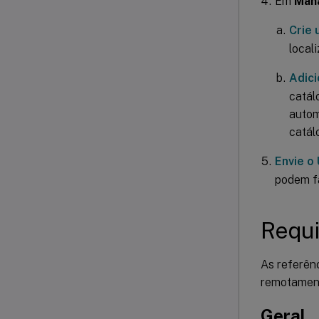
Em
Mana
Crie 
local
Adici
catál
autom
catál
Envie o
podem fa
Requi
As referên
remotamen
Geral