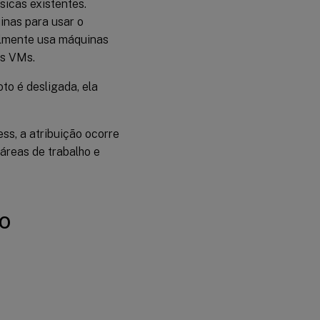
icas existentes.
Métodos
para
inas para usar o
adicionar
almente usa máquinas
máquinas
a um
as VMs.
catálogo
o é desligada, ela
Gerenciar
catálogos
de acesso
ss, a atribuição ocorre
ao PC
áreas de trabalho e
remoto
o