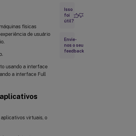
Isso
foi
Preparar
útil?
máquinas físicas
Instale
 experiência de usuário
um
Envie-
o.
VDA
nos o seu
feedback
o.
Criar um
catálogo
to usando a interface
de
ndo a interface Full
acesso
ao PC
remoto
aplicativos
Métodos
de
atribuição
do
plicativos virtuais, o
usuário