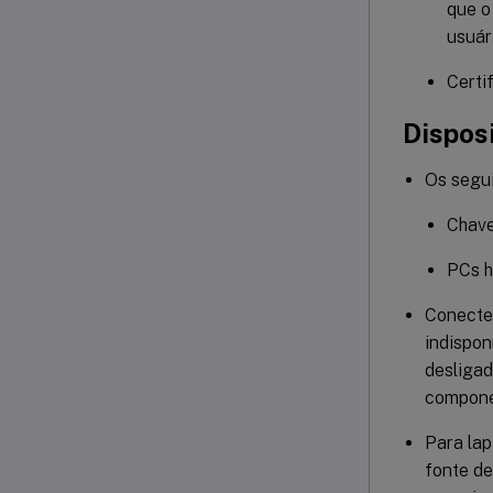
que o
usuár
Certi
Disposi
Os segui
Chave
PCs h
Conecte 
indispon
desligad
compone
Para lap
fonte de