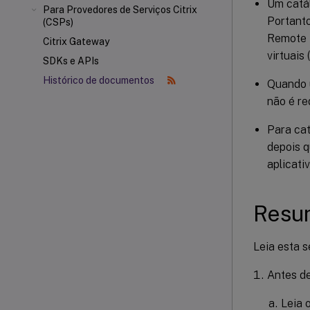
Um catá
Para Provedores de Serviços Citrix
Portanto
(CSPs)
Remote P
Citrix Gateway
virtuais
SDKs e APIs
Histórico de documentos
Quando 
não é re
Para cat
depois q
aplicati
Resum
Leia esta s
Antes d
Leia 