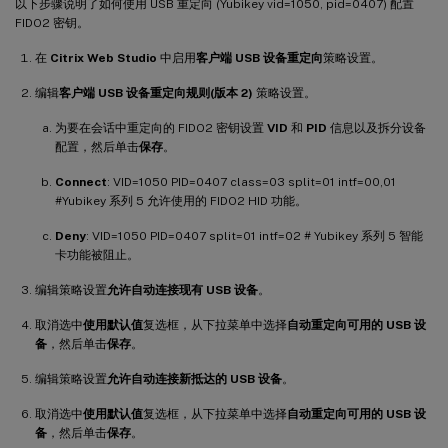
以下步骤说明了如何使用 USB 重定向 (Yubikey vid=1050, pid=0407) 配置
FIDO2 密钥。
在
Citrix Web Studio
中启用
客户端 USB 设备重定向
策略设置。
编辑
客户端 USB 设备重定向规则(版本 2)
策略设置。
为要在会话中重定向的 FIDO2 密钥设置
VID
和
PID
信息以及拆分设备
配置，然后单击
保存
。
Connect
: VID=1050 PID=0407 class=03 split=01 intf=00,01
#Yubikey 系列 5 允许使用的 FIDO2 HID 功能。
Deny
: VID=1050 PID=0407 split=01 intf=02 # Yubikey 系列 5 智能
卡功能被阻止。
编辑策略设置
允许自动连接现有 USB 设备
。
取消选中
使用默认值
复选框，从下拉菜单中选择
自动重定向可用的 USB 设
备
，然后单击
保存
。
编辑策略设置
允许自动连接新抵达的 USB 设备
。
取消选中
使用默认值
复选框，从下拉菜单中选择
自动重定向可用的 USB 设
备
，然后单击
保存
。