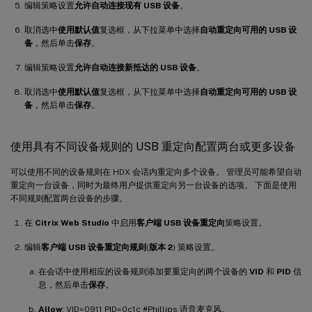
编辑策略设置
允许自动连接现有 USB 设备
。
取消选中
使用默认值
复选框，从下拉菜单中选择
自动重定向可用的 USB 设
备
，然后单击
保存
。
编辑策略设置
允许自动连接新抵达的 USB 设备
。
取消选中
使用默认值
复选框，从下拉菜单中选择
自动重定向可用的 USB 设
备
，然后单击
保存
。
使用具有不同设备规则的 USB 重定向配置两台或更多设备
可以使用不同的设备规则在 HDX 会话内重定向多个设备。 管理员可能希望自动
重定向一台设备，同时为最终用户提供重定向另一台设备的选项。 下面是使用
不同规则配置两台设备的步骤。
在
Citrix Web Studio
中启用
客户端 USB 设备重定向
策略设置。
编辑
客户端 USB 设备重定向规则
(
版本 2
) 策略设置。
在会话中使用相应的设备规则添加要重定向的两个设备的
VID
和
PID
信
息，然后单击
保存
。
Allow
: VID=0911 PID=0c1c #Phillips 语音麦克风。