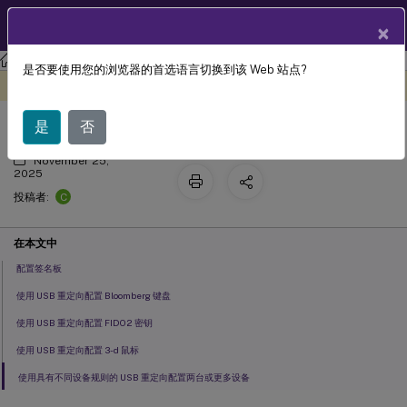
ZH
产品文档
×
Citrix Virtual Apps and Desktops
7 2511
是否要使用您的浏览器的首选语言切换到该 Web 站点?
符合设备和设备拆分
此内容已经过机器动态翻译。
在此处提供反馈
是
否
November 25,
2025
C
投稿者:
在本文中
配置签名板
使用 USB 重定向配置 Bloomberg 键盘
使用 USB 重定向配置 FIDO2 密钥
使用 USB 重定向配置 3-d 鼠标
使用具有不同设备规则的 USB 重定向配置两台或更多设备