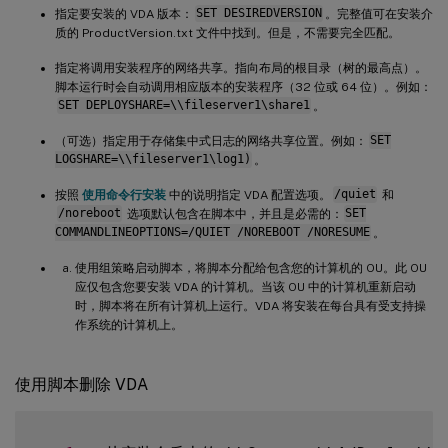
指定要安装的 VDA 版本：
SET DESIREDVERSION
。完整值可在安装介
质的 ProductVersion.txt 文件中找到。但是，不需要完全匹配。
指定将调用安装程序的网络共享。指向布局的根目录（树的最高点）。
脚本运行时会自动调用相应版本的安装程序（32 位或 64 位）。例如：
SET DEPLOYSHARE=\\fileserver1\share1
。
（可选）指定用于存储集中式日志的网络共享位置。例如：
SET
LOGSHARE=\\fileserver1\log1)
。
按照
使用命令行安装
中的说明指定 VDA 配置选项。
/quiet
和
/noreboot
选项默认包含在脚本中，并且是必需的：
SET
COMMANDLINEOPTIONS=/QUIET /NOREBOOT /NORESUME
。
使用组策略启动脚本，将脚本分配给包含您的计算机的 OU。此 OU
应仅包含您要安装 VDA 的计算机。当该 OU 中的计算机重新启动
时，脚本将在所有计算机上运行。VDA 将安装在每台具有受支持操
作系统的计算机上。
使用脚本删除 VDA