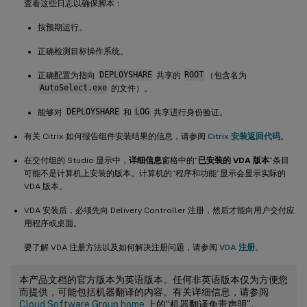
查看这些日志以确保脚本：
按预期运行。
正确检测目标操作系统。
正确配置为指向
DEPLOYSHARE
共享的
ROOT
（包含名为
AutoSelect.exe
的文件）。
能够对
DEPLOYSHARE
和
LOG
共享进行身份验证。
有关 Citrix 如何报告组件安装结果的信息，请参阅
Citrix 安装返回代码
。
在交付组的 Studio 显示中，
详细信息
窗格中的“
已安装的 VDA 版本
”条目
可能不是计算机上安装的版本。计算机的“程序和功能”显示会显示实际的
VDA 版本。
VDA 安装后，必须先向 Delivery Controller 注册，然后才能向用户交付应
用程序或桌面。
要了解 VDA 注册方法以及如何解决注册问题，请参阅
VDA 注册
。
本产品文档的官方版本为英语版本。任何非英语版本仅为方便您
而提供，可能包括机器翻译的内容。有关详细信息，请参阅
Cloud Software Group home
上的“机器翻译免责声明”。