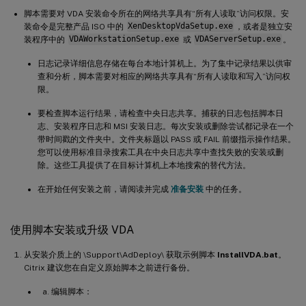
脚本需要对 VDA 安装命令所在的网络共享具有“所有人读取”访问权限。安
装命令是完整产品 ISO 中的
XenDesktopVdaSetup.exe
，或者是独立安
装程序中的
VDAWorkstationSetup.exe
或
VDAServerSetup.exe
。
日志记录详细信息存储在每台本地计算机上。为了集中记录结果以供审
查和分析，脚本需要对相应的网络共享具有“所有人读取和写入”访问权
限。
要检查脚本运行结果，请检查中央日志共享。捕获的日志包括脚本日
志、安装程序日志和 MSI 安装日志。每次安装或删除尝试都记录在一个
带时间戳的文件夹中。文件夹标题以 PASS 或 FAIL 前缀指示操作结果。
您可以使用标准目录搜索工具在中央日志共享中查找失败的安装或删
除。这些工具提供了在目标计算机上本地搜索的替代方法。
在开始任何安装之前，请阅读并完成
准备安装
中的任务。
使用脚本安装或升级 VDA
从安装介质上的 \Support\AdDeploy\ 获取示例脚本
InstallVDA.bat
。
Citrix 建议您在自定义原始脚本之前进行备份。
编辑脚本：