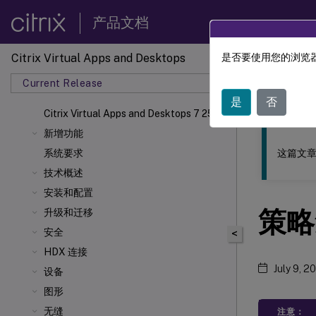
产品文档
Citrix Virtual Apps and Desktops
是否要使用您的浏览器
此内容已经过
Current Release
Citrix 
是
否
Citrix Virtual Apps
and Desktops 7 2511
新增功能
这篇文章
系统要求
技术概述
安装和配置
策略
升级和迁移
安全
<
HDX 连接
July 9, 2
设备
图形
无缝
注意：