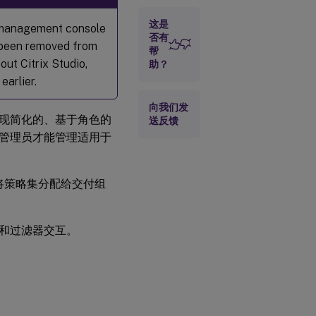
略集
这是
y management console
否有
 been removed from
帮
out Citrix Studio,
助？
earlier.
向我们发
现简化的、基于角色的
送反馈
管理员才能管理适用于
将策略集分配给交付组
和过滤器交互。