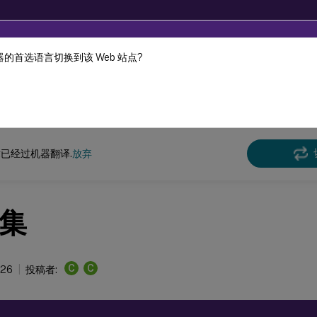
的首选语言切换到该 Web 站点?
机器动态翻译。
在此
Virtual Apps and Desktops
7 2511
已经过机器翻译.
放弃
集
C
C
026
投稿者: