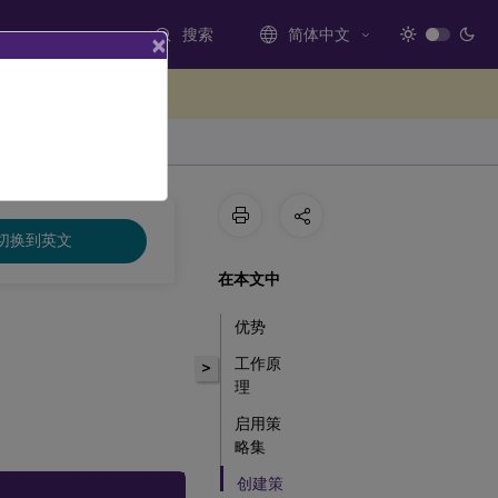
搜索
简体中文
×
处提供反馈
切换到英文
在本文中
优势
工作原
>
理
启用策
略集
创建策