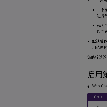
一个策
一个
进行
作为
以在
默认策
用范围
策略筛选器
启用
在 Web St
注意：