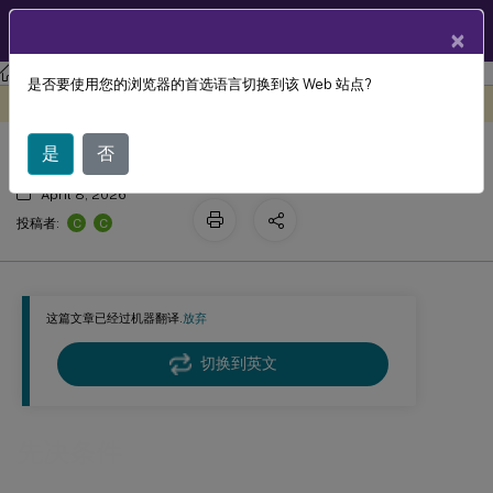
ZH
产品文档
×
Citrix Virtual Apps and Desktops
7 2511
是否要使用您的浏览器的首选语言切换到该 Web 站点?
先决条件
此内容已经过机器动态翻译。
在此处提供反馈
是
否
April 8, 2026
C
C
投稿者:
这篇文章已经过机器翻译.
放弃
切换到英文
先决条件