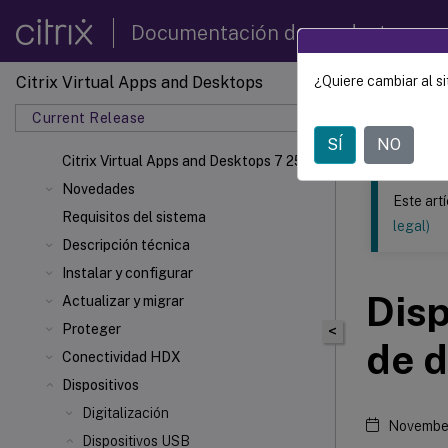
Documentación de productos
Citrix Virtual Apps and Desktops
¿Quiere cambiar al si
Este contenid
Current Release
Citrix 
SÍ
NO
Citrix Virtual Apps
and Desktops 7 2511
Novedades
Este art
Requisitos del sistema
legal)
Descripción técnica
Instalar y configurar
Disp
Actualizar y migrar
Proteger
<
de d
Conectividad HDX
Dispositivos
Digitalización
Novembe
Dispositivos USB