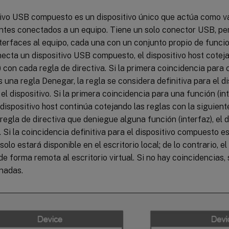
tivo USB compuesto es un dispositivo único que actúa como va
ntes conectados a un equipo. Tiene un solo conector USB, p
nterfaces al equipo, cada una con un conjunto propio de func
ecta un dispositivo USB compuesto, el dispositivo host cotej
) con cada regla de directiva. Si la primera coincidencia para
es una regla Denegar, la regla se considera definitiva para el 
el dispositivo. Si la primera coincidencia para una función (in
l dispositivo host continúa cotejando las reglas con la siguiente
regla de directiva que deniegue alguna función (interfaz), el
. Si la coincidencia definitiva para el dispositivo compuesto e
solo estará disponible en el escritorio local; de lo contrario, el
e forma remota al escritorio virtual. Si no hay coincidencias, 
nadas.