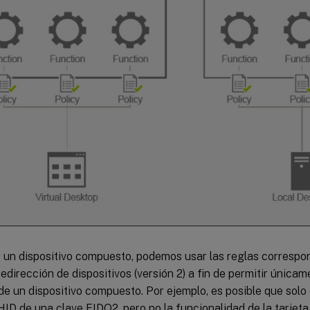
r un dispositivo compuesto, podemos usar las reglas correspon
edirección de dispositivos (versión 2) a fin de permitir única
de un dispositivo compuesto. Por ejemplo, es posible que solo
ID de una clave FIDO2, pero no la funcionalidad de la tarjeta 