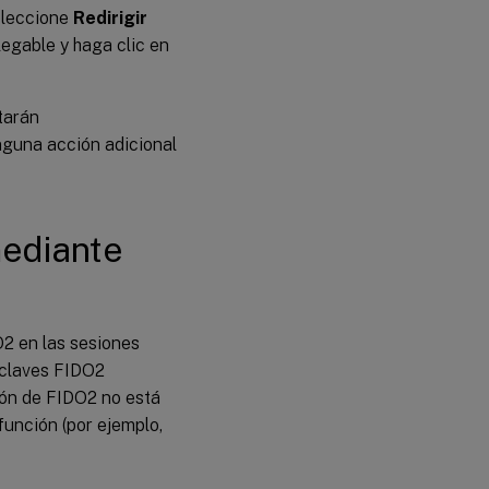
eleccione
Redirigir
egable y haga clic en
tarán
nguna acción adicional
mediante
O2 en las sesiones
 claves FIDO2
ión de FIDO2 no está
función (por ejemplo,