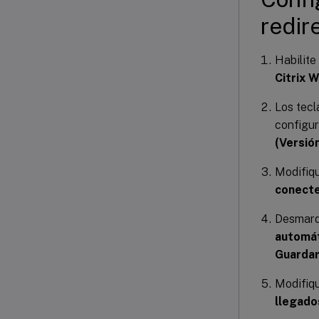
redir
Habilite
Citrix 
Los tec
configur
(Versión
Modifiqu
conect
Desmarqu
automát
Guarda
Modifiqu
llegado