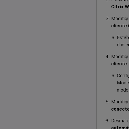
Citrix 
Modifiqu
cliente
Estab
clic 
Modifiqu
cliente
.
Confi
Mode=
modo 
Modifiqu
conect
Desmarqu
automát