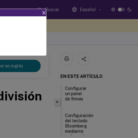
Buscar
Español
×
e sus comentarios aquí
er en inglés
EN ESTE ARTÍCULO
Configurar
ivisión
un panel
de firmas
>
Configuración
del teclado
Bloomberg
mediante
redirección