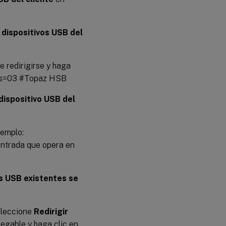
 dispositivos USB del
e redirigirse y haga
ss=03 #Topaz HSB
dispositivo USB del
jemplo:
trada que opera en
os USB existentes se
eleccione
Redirigir
egable y haga clic en