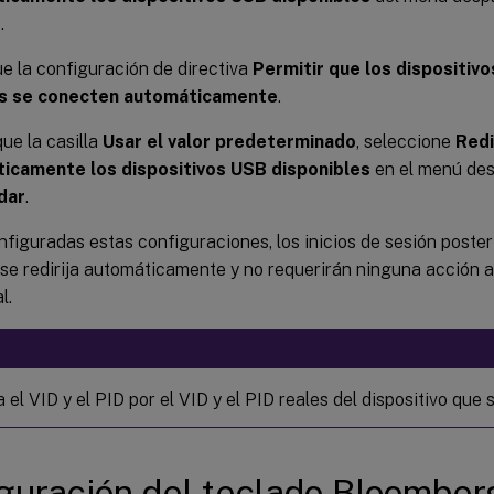
r
.
e la configuración de directiva
Permitir que los dispositiv
s se conecten automáticamente
.
e la casilla
Usar el valor predeterminado
, seleccione
Redi
icamente los dispositivos USB disponibles
en el menú des
dar
.
figuradas estas configuraciones, los inicios de sesión poster
 se redirija automáticamente y no requerirán ninguna acción a
l.
 el VID y el PID por el VID y el PID reales del dispositivo que se
guración del teclado Bloombe