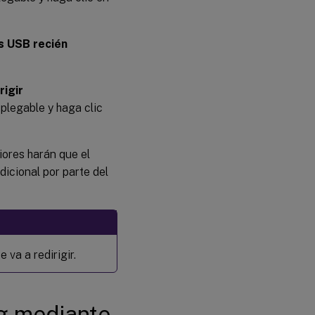
os USB recién
rigir
plegable y haga clic
iores harán que el
dicional por parte del
 va a redirigir.
rg mediante