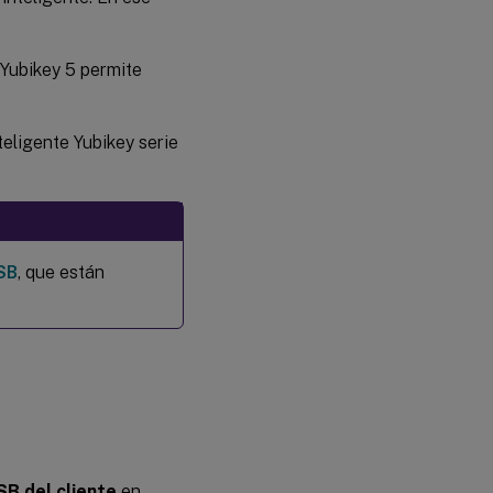
Yubikey 5 permite
eligente Yubikey serie
SB
, que están
SB del cliente
en