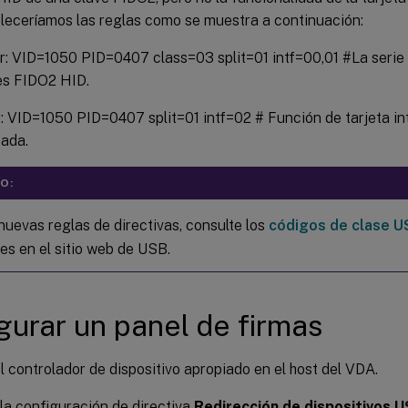
bleceríamos las reglas como se muestra a continuación:
: VID=1050 PID=0407 class=03 split=01 intf=00,01 #La serie 
es FIDO2 HID.
 VID=1050 PID=0407 split=01 intf=02 # Función de tarjeta int
ada.
O:
nuevas reglas de directivas, consulte los
códigos de clase U
es en el sitio web de USB.
gurar un panel de firmas
el controlador de dispositivo apropiado en el host del VDA.
 la configuración de directiva
Redirección de dispositivos U