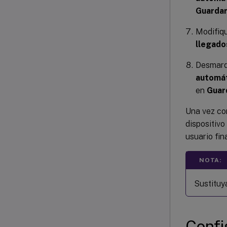
Guarda
Modifiqu
llegado
Desmarqu
automát
en
Guar
Una vez con
dispositivo
usuario fina
NOTA:
Sustituya
Confi