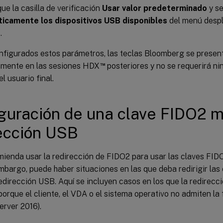
e la casilla de verificación
Usar valor predeterminado
y s
icamente los dispositivos USB disponibles
del menú despl
r
.
nfigurados estos parámetros, las teclas Bloomberg se presen
™
mente en las sesiones HDX
posteriores y no se requerirá ni
l usuario final.
guración de una clave FIDO2 
ección USB
mienda usar la redirección de FIDO2 para usar las claves FID
bargo, puede haber situaciones en las que deba redirigir las
dirección USB. Aquí se incluyen casos en los que la redirecc
porque el cliente, el VDA o el sistema operativo no admiten la 
rver 2016).