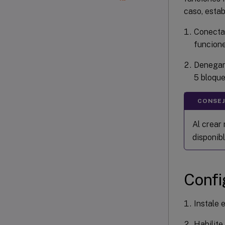
caso, esta
Conectar
funcion
Denegar:
5 bloque
CONSEJ
Al crear 
disponibl
Confi
Instale 
Habilite