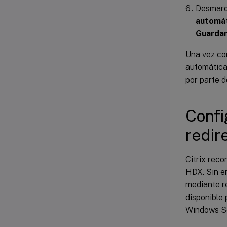
Desmarqu
automát
Guarda
Una vez co
automática
por parte de
Confi
redir
Citrix reco
HDX. Sin em
mediante re
disponible 
Windows Se