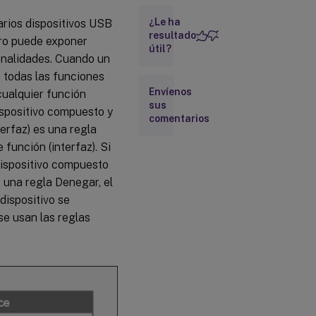
USB
¿Le ha
rios dispositivos USB
Configuración
resultado
ero puede exponer
de una clave
útil?
ionalidades. Cuando un
FIDO2
mediante
a todas las funciones
redirección
Envíenos
 cualquier función
USB
sus
dispositivo compuesto y
comentarios
Configuración
terfaz) es una regla
de un mouse
3D mediante
 función (interfaz). Si
redirección
 dispositivo compuesto
USB
s una regla Denegar, el
Configuración
 dispositivo se
de dos o más
se usan las reglas
dispositivos
mediante
redirección
USB con
diferentes
reglas de
dispositivo