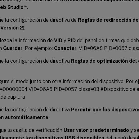
™
Web Studio
.
e la configuración de directiva de
Reglas de redirección de
(
Versión 2
).
lezca la información de
VID
y
PID
del panel de firmas que deb
en
Guardar
. Por ejemplo:
Conectar
: VID=06A8 PID=0057 cla
e la configuración de directiva
Reglas de optimización del 
gure el modo junto con otra información del dispositivo. Por e
00000004 VID=06A8 PID=0057 class=03 #Dispositivo de en
de captura
e la configuración de directiva
Permitir que los dispositiv
en automáticamente
.
e la casilla de verificación
Usar valor predeterminado
y s
icamente los dispositivos USB disponibles
del menú despl