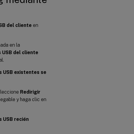
SB del cliente
en
ada en la
s USB del cliente
l.
os USB existentes se
eleccione
Redirigir
egable y haga clic en
os USB recién