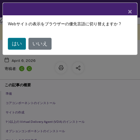
製品ドキュメン
JA
×
ト
Citrix Virtual Apps and Desktops
7 2511
Webサイトの表示をブラウザーの優先言語に切り替えますか ?
インストールと構成
このコンテンツは動的に機械
フィードバックを提供する
翻訳されています。
はい
いいえ
April 6, 2026
C
C
寄稿者:
この記事の概要
準備
コアコンポーネントのインストール
サイトの作成
1つ以上の Virtual Delivery Agent (VDA) のインストール
オプションコンポーネントのインストール