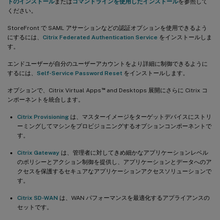
トのインストール
または
コマンドラインを使用したインストール
を参照して
ください。
StoreFront で SAML アサーションなどの認証オプションを使用できるよう
にするには、
Citrix Federated Authentication Service
をインストールしま
す。
エンドユーザーが自分のユーザーアカウントをより詳細に制御できるように
するには、
Self-Service Password Reset
をインストールします。
™
オプションで、Citrix Virtual Apps
and Desktops 展開にさらに Citrix コ
ンポーネントを統合します。
Citrix Provisioning
は、マスターイメージをターゲットデバイスにストリ
ーミングしてマシンをプロビジョニングするオプションコンポーネントで
す。
Citrix Gateway
は、管理者に対してきめ細かなアプリケーションレベル
のポリシーとアクション制御を提供し、アプリケーションとデータへのア
クセスを保護するセキュアなアプリケーションアクセスソリューションで
す。
Citrix SD-WAN
は、WAN パフォーマンスを最適化するアプライアンスの
セットです。