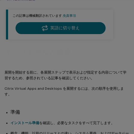
マシンカタログの作成
デリバリーグループの作成
この記事は機械翻訳されています.
免責事項
アプリケーショングループの作成 (オプション)
既知の制限事項
英語に切り替え
インストールと構成
展開を開始する前に、各展開ステップで表示および指定する内容について学
習するため、参照されている記事を確認してください。
Citrix Virtual Apps and Desktops を展開するには、次の順序を使用しま
す。
準備
インストール準備
を確認し、必要なタスクをすべて完了します。
概念、機能、以前のリリースとの違い、システム要件、およびデータベー