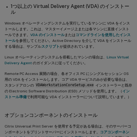
1つ以上の Virtual Delivery Agent (VDA) のインストー
ル
Windows オペレーティングシステムを実行しているマシンに VDA をインス
トールします。これは、マスターイメージ上または各マシンに直接インスト
ールできます。
VDA のインストール
または
コマンドラインを使用したインス
トール
を参照してください。Active Directory を介して VDA をインストール
する場合は、サンプル
スクリプト
が提供されています。
Linux オペレーティングシステムを搭載したマシンの場合は、
Linux Virtual
Delivery Agent
のガイダンスに従ってください。
Remote PC Access 展開の場合、各オフィス PC にシングルセッション OS
用の VDA をインストールします。コア VDA サービスのみが必要な場合は、
スタンドアロンの
VDAWorkstationCoreSetup.exe
インストーラーと既存
の Electronic Software Distribution (ESD) メソッドを使用します。（
イン
ストール準備
で利用可能な VDA インストーラーについて説明しています。）
オプションコンポーネントのインストール
Citrix Universal Print Server を使用する予定がある場合は、そのサーバーコ
ンポーネントをプリントサーバーにインストールします。
コアコンポーネン