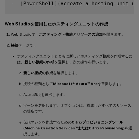
-
[
PowerShell
]
(
#create
-
a
-
hosting
-
unit
-
us
Web Studioを使用したホスティングユニットの作成
Web Studioで、
ホスティング > 接続とリソースの追加
を開きます。
接続
ページで：
ホスティングユニットとともに新しいホスティング接続を作成するに
は、
新しい接続の作成
を選択し、次の操作を行います。
新しい接続の作成
を選択します。
™
接続の種類として
Microsoft® Azure
Arc
を選択します。
Azure環境を選択します。
ゾーンを選択します。オプションは、構成したすべてのリソース
の場所です。
仮想マシンを作成するための
Citrixプロビジョニングツール
™
(Machine Creation Services
またはCitrix Provisioning)
を選
択します。