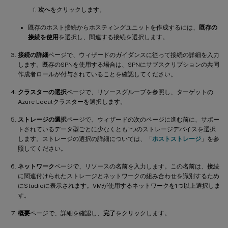
次へ
をクリックします。
既存のホスト接続からホスティングユニットを作成するには、
既存の
接続を使用
を選択し、関連する接続を選択します。
接続の詳細
ページで、ウィザードのガイダンスに従って接続の詳細を入力
します。既存のSPNを使用する場合は、SPNにサブスクリプションの共同
作成者ロールが付与されていることを確認してください。
クラスターの選択
ページで、リソースグループを参照し、ターゲットの
Azure Localクラスターを選択します。
ストレージの選択
ページで、ウィザードの次のページに進む前に、サポー
トされているデータ型ごとに少なくとも1つのストレージデバイスを選択
します。ストレージの選択の詳細については、「
ホストストレージ
」を参
照してください。
ネットワーク
ページで、リソースの名前を入力します。この名前は、接続
に関連付けられたストレージとネットワークの組み合わせを識別するため
にStudioに表示されます。VMが使用するネットワークを1つ以上選択しま
す。
概要
ページで、詳細を確認し、
完了
をクリックします。