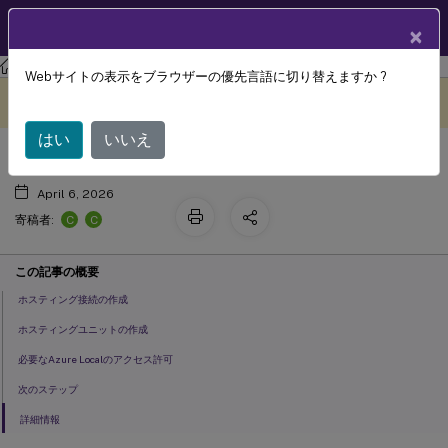
製品ドキュメン
JA
×
ト
Citrix Virtual Apps and Desktops
7 2511
Webサイトの表示をブラウザーの優先言語に切り替えますか ?
Azure Localへの接続
このコンテンツは動的に機械
フィードバックを提供する
翻訳されています。
はい
いいえ
April 6, 2026
C
C
寄稿者:
この記事の概要
ホスティング接続の作成
ホスティングユニットの作成
必要なAzure Localのアクセス許可
次のステップ
詳細情報