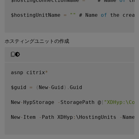
$hostingConnectionName 
=
""
 # Name 
of
 the
$hostingUnitName 
=
""
 # Name 
of
 the creat
ホスティングユニットの作成
asnp citrix
*
$guid 
=
(
New
-
Guid
)
.
Guid 

New
-
HypStorage 
-
StoragePath @
(
"XDHyp:\Con
New
-
Item 
-
Path XDHyp
:
\HostingUnits 
-
Name 