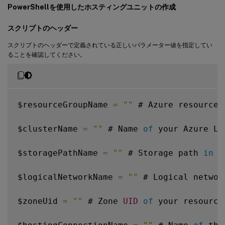
PowerShellを使用したホスティングユニットの作成
スクリプトのヘッダー
スクリプトのヘッダーで定義されている正しいパラメーター値を指定してい
ることを確認してください。
$resourceGroupName 
=
""
 # Azure resource 
$clusterName 
=
""
 # Name 
of
 your Azure Lo
$storagePathName 
=
""
 # Storage path 
in
 y
$logicalNetworkName 
=
""
 # Logical networ
$zoneUid 
=
""
 # Zone 
UID
of
 your resource