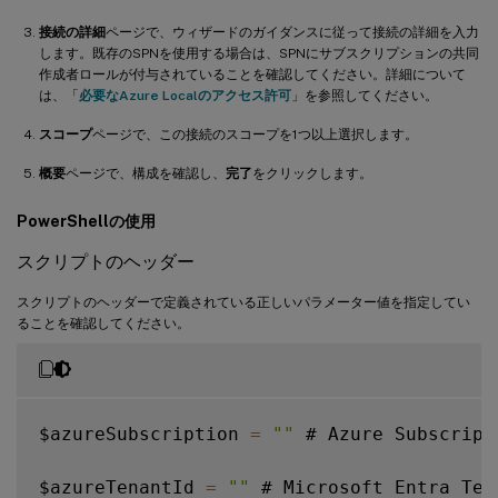
接続の詳細
ページで、ウィザードのガイダンスに従って接続の詳細を入力
します。既存のSPNを使用する場合は、SPNにサブスクリプションの共同
作成者ロールが付与されていることを確認してください。詳細について
は、「
必要なAzure Localのアクセス許可
」を参照してください。
スコープ
ページで、この接続のスコープを1つ以上選択します。
概要
ページで、構成を確認し、
完了
をクリックします。
PowerShellの使用
スクリプトのヘッダー
スクリプトのヘッダーで定義されている正しいパラメーター値を指定してい
ることを確認してください。
$azureSubscription 
=
""
 # Azure Subscript
$azureTenantId 
=
""
 # Microsoft Entra Ten