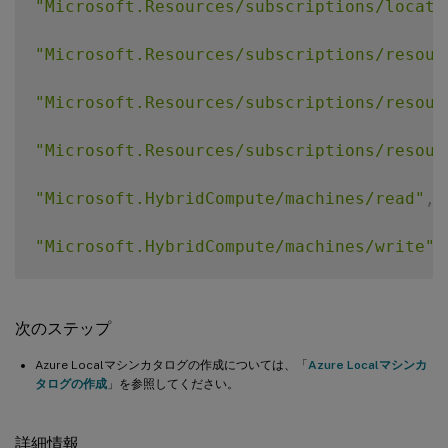
"Microsoft.Resources/subscriptions/locati
"Microsoft.KubernetesConfiguration/extens
"Microsoft.Resources/subscriptions/resour
"Microsoft.HybridCompute/machines/read"
"Microsoft.Resources/subscriptions/resour
"Microsoft.Resources/subscriptions/resour
"Microsoft.HybridCompute/machines/read"
,
"Microsoft.HybridCompute/machines/write"
,
"Microsoft.HybridCompute/machines/delete"
次のステップ
"Microsoft.AzureStackHCI/Clusters/Read"
,
Azure Localマシンカタログの作成については、「
Azure Localマシンカ
タログの作成
」を参照してください。
"Microsoft.AzureStackHCI/VirtualMachines/
"Microsoft.AzureStackHCI/VirtualMachines/
詳細情報