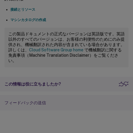
接続とリソース
"Microsoft.AzureStackHCI/VirtualMachines/
マシンカタログの作成
"Microsoft.AzureStackHCI/virtualMachineIn
この製品ドキュメントの正式なバージョンは英語版です。英語
以外のすべてのバージョンは、お客様の利便性のためにのみ提
"Microsoft.AzureStackHCI/virtualMachineIn
供され、機械翻訳された内容が含まれている場合があります。
詳しくは、
Cloud Software Group home
で機械翻訳に関する
"Microsoft.AzureStackHCI/virtualMachineIn
免責事項（Machine Translation Disclaimer）をご覧くださ
い。
"Microsoft.AzureStackHCI/VirtualMachineIn
"Microsoft.AzureStackHCI/VirtualMachineIn
この情報は役に立ちましたか?
"Microsoft.AzureStackHCI/VirtualMachineIn
フィードバックの送信
"Microsoft.AzureStackHCI/LogicalNetworks/
"Microsoft.AzureStackHCI/LogicalNetworks/