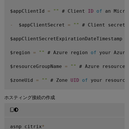
$appClientId 
=
""
 # Client 
ID
of
 an Micro
-
  $appClientSecret 
=
""
 # Client secret 
$appClientSecretExpirationDateTimestamp 
=
$region 
=
""
 # Azure region 
of
 your Azure
$resourceGroupName 
=
""
 # Azure resource 
$zoneUid 
=
""
 # Zone 
UID
of
 your resource
$hostingConnectionName 
=
""
 # Name 
of
 the
ホスティング接続の作成
asnp citrix
*