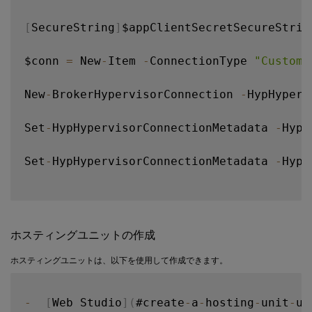
[
SecureString
]
$appClientSecretSecureStrin
$conn 
=
 New
-
Item 
-
ConnectionType 
"Custom"
New
-
BrokerHypervisorConnection 
-
HypHyperv
Set
-
HypHypervisorConnectionMetadata 
-
Hype
Set
-
HypHypervisorConnectionMetadata 
-
Hype
ホスティングユニットの作成
ホスティングユニットは、以下を使用して作成できます。
-
[
Web Studio
]
(
#create
-
a
-
hosting
-
unit
-
us