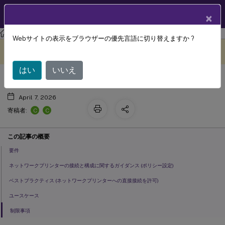
製品ドキュメン
JA
×
ト
Citrix Virtual Apps and Desktops
7 2511
Webサイトの表示をブラウザーの優先言語に切り替えますか ?
ネットワークプリンター (VDA上)
このコンテンツは動的に機械
フィードバックを提供する
翻訳されています。
はい
いいえ
April 7, 2026
C
C
寄稿者:
この記事の概要
要件
ネットワークプリンターの接続と構成に関するガイダンス (ポリシー設定)
ベストプラクティス (ネットワークプリンターへの直接接続を許可)
ユースケース
制限事項